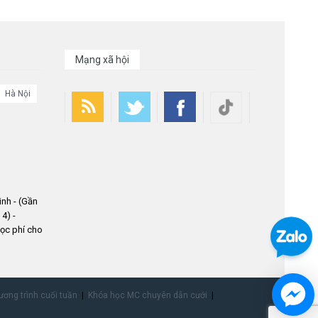
Mạng xã hội
Hà Nội
nh - (Gần
4) -
ọc phí cho
ơng trình cuối tuần
Khóa học MC chuyên dẫn cưới