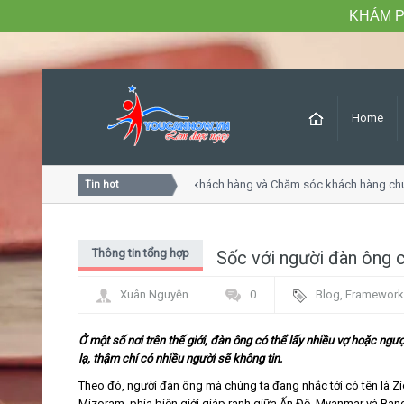
KHÁM P
Home
Khóa học Tư duy dịch vụ khách hàng và Chăm sóc khách hàng chuy
Tin hot
Thông tin tổng hợp
Sốc với người đàn ông c
Xuân Nguyễn
0
Blog
,
Framework
Ở một số nơi trên thế giới, đàn ông có thể lấy nhiều vợ hoặc ngượ
lạ, thậm chí có nhiều người sẽ không tin.
Theo đó, người đàn ông mà chúng ta đang nhắc tới có tên là Zi
Mizoram, phía biên giới giáp ranh giữa Ấn Độ, Myanmar và Bangl