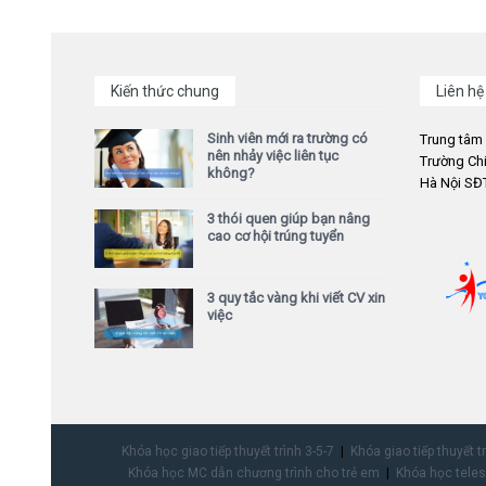
Kiến thức chung
Liên hệ
Sinh viên mới ra trường có
Trung tâm
nên nhảy việc liên tục
Trường Chi
không?
Hà Nội SĐT
3 thói quen giúp bạn nâng
cao cơ hội trúng tuyển
3 quy tắc vàng khi viết CV xin
việc
Khóa học giao tiếp thuyết trình 3-5-7
Khóa giao tiếp thuyết t
Khóa học MC dẫn chương trình cho trẻ em
Khóa học teles