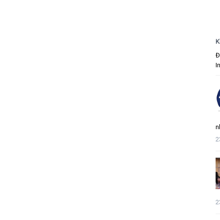
K
Đ
I
n
2
2