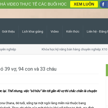
HÁ VIDEO THỰC TẾ CÁC BUỔI HỌC
XEM LUÔN
Giới thiệu
Lịch khai giảng
Video
Kiến thức
Liên hệ - Đăng 
ên nghiệp
Khóa học kỹ năng bán hàng chuyên nghiệp X10 d
ó 39 vợ, 94 con và 33 cháu
c lại. Thế nhưng, việc “sở hữu” lên tới gần 40 vợ thì chắc chắn là chuyện
ona Chana, 66 tuổi, sống tại một ngôi làng miền núi thuộc bang
adesh. Theo ghi nhận của một tờ báo khá nổi tiếng tại Anh, gia đình