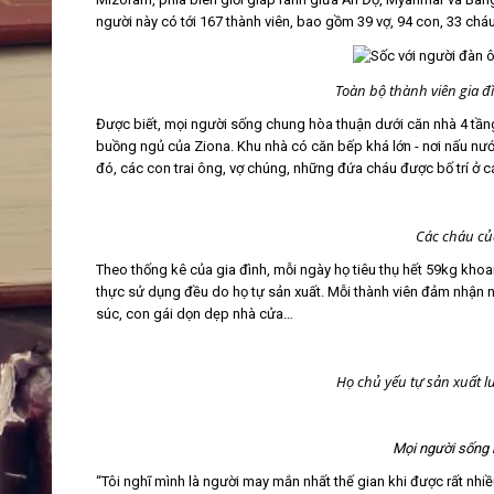
người này có tới 167 thành viên, bao gồm 39 vợ, 94 con, 33 cháu
Toàn bộ thành viên gia 
Được biết, mọi người sống chung hòa thuận dưới căn nhà 4 tầ
buồng ngủ của Ziona. Khu nhà có căn bếp khá lớn - nơi nấu nư
đó, các con trai ông, vợ chúng, những đứa cháu được bố trí ở 
Các cháu của
Theo thống kê của gia đình, mỗi ngày họ tiêu thụ hết 59kg kho
thực sử dụng đều do họ tự sản xuất. Mỗi thành viên đảm nhận nhi
súc, con gái dọn dẹp nhà cửa…
Họ chủ yếu tự sản xuất l
Mọi người sống h
“Tôi nghĩ mình là người may mắn nhất thế gian khi được rất nhiề