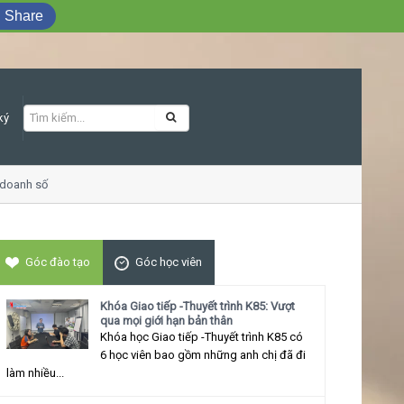
Share
ký
oanh số
Khóa học Giao tiếp ứng xử thu h
Góc đào tạo
Góc học viên
Khóa Giao tiếp -Thuyết trình K85: Vượt
qua mọi giới hạn bản thân
Khóa học Giao tiếp -Thuyết trình K85 có
6 học viên bao gồm những anh chị đã đi
làm nhiều...