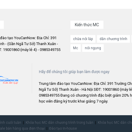
Kiến thức MC
 đào tạo YouCanNow: Địa Chỉ: 391
chữa nói lắp
dẫn chương trình
nh - (Gần Ngã Tư Sở) Thanh Xuân -
Mc
nói ngọng
: 19001860 (máy lẻ 4) - 0985349755
Hãy để chúng tôi giúp bạn làm được ngay
Trung tâm đào tạo YouCanNow: Địa Chỉ: 391 Trường Chi
Ngã Tư Sở) Thanh Xuân - Hà Nội SĐT: 19001860 (máy lẻ 
0985349755 Đang có chương trình đặc biệt giảm 20% h
học viên đăng ký trước khai giảng 7 ngày.
rình cuối tuần
Khóa học MC dẫn chương trình trong tuần
Khóa học MC dẫn chư
ale bán hàng qua điện thoại
Đào tạo In-house