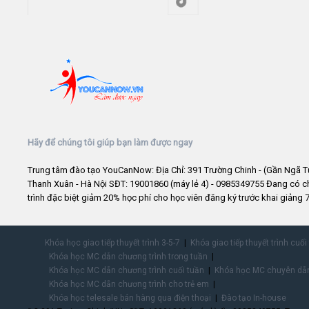
Hãy để chúng tôi giúp bạn làm được ngay
Trung tâm đào tạo YouCanNow: Địa Chỉ: 391 Trường Chinh - (Gần Ngã T
Thanh Xuân - Hà Nội SĐT: 19001860 (máy lẻ 4) - 0985349755 Đang có 
trình đặc biệt giảm 20% học phí cho học viên đăng ký trước khai giảng 7
Khóa học giao tiếp thuyết trình 3-5-7
Khóa giao tiếp thuyết trình cuối
Khóa học MC dẫn chương trình trong tuần
Khóa học MC dẫn chương trình cuối tuần
Khóa học MC chuyên dẫn
Khóa học MC dẫn chương trình cho trẻ em
Khóa học telesale bán hàng qua điện thoại
Đào tạo In-house