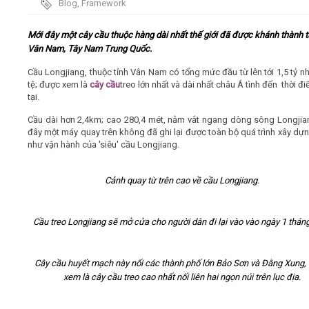
Blog
,
Framework
Video
Mới đây một cây cầu thuộc hàng dài nhất thế giới đã được khánh thành tạ
Vân Nam, Tây Nam Trung Quốc.
Kiến thức
Cầu Longjiang, thuộc tỉnh Vân Nam có tổng mức đầu từ lên tới 1,5 tỷ n
tệ; được xem là
cây cầu
treo lớn nhất và dài nhất châu Á tình đến thời đ
tại.
Liên hệ - Đăng ký
Cầu dài hơn 2,4km; cao 280,4 mét, nằm vắt ngang dòng sông Longjia
đây một máy quay trên không đã ghi lại được toàn bộ quá trình xây dự
như vận hành của 'siêu' cầu Longjiang.
Tìm kiếm
Cảnh quay từ trên cao về cầu Longjiang.
Cầu treo Longjiang sẽ mở cửa cho người dân đi lại vào vào ngày 1 tháng 
Cây cầu huyết mạch này nối các thành phố lớn Bảo Sơn và Đằng Xung,
xem là cây cầu treo cao nhất nối liên hai ngọn núi trên lục địa.