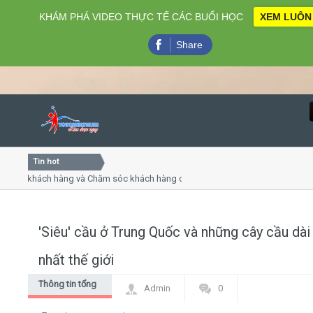
KHÁM PHÁ VIDEO THỰC TẾ CÁC BUỔI HỌC
XEM LUÔN
Share
Tin hot
Close
ụ khách hàng và Chăm sóc khách hàng chuyên nghiệp
Khóa 
ếp - thuyết trình online
Khóa h
chiều thứ 4, 7
Khóa h
'Siêu' cầu ở Trung Quốc và những cây cầu dài
Home
nhất thế giới
Giới thiệu
Thông tin tổng
Admin
0
hợp
Lịch khai giảng