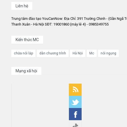
Liên hệ
Trung tâm đào tạo YouCanNow: Địa Chỉ: 391 Trường Chinh - (Gần Ngã T
Thanh Xuân - Hà Nội SĐT: 19001860 (máy lẻ 4) - 0985349755
Kiến thức MC
chữa nói lắp
dẫn chương trình
Hà Nội
Mc
nói ngọng
Mạng xã hội