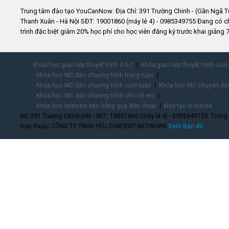
Trung tâm đào tạo YouCanNow: Địa Chỉ: 391 Trường Chinh - (Gần Ngã T
Thanh Xuân - Hà Nội SĐT: 19001860 (máy lẻ 4) - 0985349755 Đang có 
trình đặc biệt giảm 20% học phí cho học viên đăng ký trước khai giảng 7
Khóa học giao tiếp thuyết trình 3-5-7
Khóa giao tiếp thuyết trình cuối
Khóa học MC dẫn chương trình trong tuần
Khóa học MC dẫn chương trình cuối tuần
Khóa học MC chuyên dẫn
Khóa học MC dẫn chương trình cho trẻ em
Khóa học telesale bán hàng qua điện thoại
Đào tạo In-house
ĐC:391 Trường Chinh/HN - SĐT: 19001860 (máy lẻ 4) - 0985349755. Trung
trực thuộc CÔNG TY TNHH YÊU CONTENT NETWORK.
Xem Bản đồ