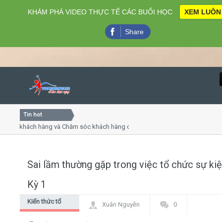
KHÁM PHÁ VIDEO THỰC TẾ CÁC BUỔI HỌC
XEM LUÔN
Share
Tin hot
Close
ụ khách hàng và Chăm sóc khách hàng chuyên nghiệp
Khóa 
ếp - thuyết trình online
Khóa h
chiều thứ 4, 7
Khóa h
Sai lầm thường gặp trong việc tổ chức sự kiệ
Home
Kỳ 1
Giới thiệu
Kiến thức tổ
Xuân Nguyễn
0
chức sự kiện
Lịch khai giảng