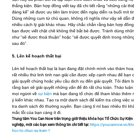
thắng kiện. Bản hợp đồng viết tay đã chi tiết rằng “những cải thi
đáng kể” sẽ được ưu tiên làm trứơc đến ngày diễn ra buổi mít ti
Dùng những cụm từ chủ quan, không rõ nghĩa như vậy sẽ dẫn đ
nhiều cách lý giải khác nhau. Hãy chắc chắn rằng bản hợp đồng
bạn được viết chặt chẽ không thể bắt bẻ được. Tránh dùng nhữ
như “sẽ được thoả thuận” hoặc “sẽ được quyết định trong nhữn
sau đó”.
5. Lên kế hoạch thất bại
Lên kế hoạch thất bại là bạn đang đặt chính mình vào thảm hoạ
rất nhiều thứ linh tinh nan giải cần được xếp cạnh nhau để bạn 
giải quyết chúng hoặc yêu cầu dịch vụ đến giải quyết. Tôi đảm 
rằng bạn sẽ giải quyết những vấn để đó rất chu toàn. Thảo luận
mọi ngừơi về
sự kiện
mà bạn đang tổ chức để tham khảo thêm 
ý kiến khác nhau. Tạo ra một danh sách để kiểm tra công việc v
tra danh sách đó thường xuyên. Bạn càng tỉ mỉ bao nhiêu thì kh
mắc lỗi của bạn càng ít đi.
Trung tâm You Can Now trân trọng giới thiệu khóa học Tổ Chức Sự Kiện
nghiệp, mời các bạn xem thông tin chi tiết tại:
https://youcannow.vn/kh
hoc-to-chuc-su-kien-1