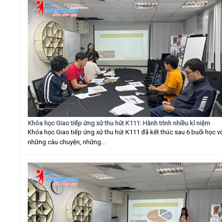
Khóa học Giao tiếp ứng xử thu hút K111: Hành trình nhiều kỉ niệm
Khóa học Giao tiếp ứng xử thu hút K111 đã kết thúc sau 6 buổi học v
những câu chuyện, những...