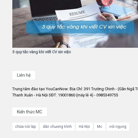
3 quy tắc vàng khi viết CV xin việc
Liên hệ
Trung tâm đào tạo YouCanNow: Địa Chỉ: 391 Trường Chinh - (Gần Ngã T
Thanh Xuân - Hà Nội SĐT: 19001860 (máy lẻ 4) - 0985349755
Kiến thức MC
chữa nói lắp
dẫn chương trình
Hà Nội
Mc
nói ngọng