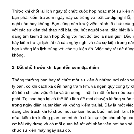
Trứơc khi chốt lại lịch ngày tổ chức cuộc họp hoặc một sự kiện 
bạn phải kiểm tra xem ngày này có trùng với bất cứ dịp nghỉ lễ,
nghỉ nào hay không. Bạn cũng nên lưu ý việc tránh tổ chức cùn
với các sự kiện thể thao nổi bật, thu hút người xem, đặc biệt là k
đang tìm kiếm 1 bản hợp đồng với một đối tác là nam giới. Đầu
hãy kiểm tra lại lịch tất cả các ngày nghỉ và các sự kiện trong n
bạn không lên lịch trùng với các sự kiện đó. Việc này rất dễ đún
không.
2. Đặt chỗ trước khi bạn đến xem địa điểm
Thông thường bạn hay tổ chức một sự kiện ở những nơi cách x
ty bạn, có khi cách xa đến hàng trăm km, và ngân quỹ công ty 
đủ tiền chi cho việc đi lại và ăn uống. Thật là một lỗi lớn nếu bạ
phải. Tại sao bạn lại có thể liều lĩnh để mọi chuyện không suôn 
trong ngày diễn ra sự kiện và không kiểm tra lại. Đây là một việc
đang chê trách khi tổ chức một sự kiện hoặc buổi mít tinh lớn. 
nữa, kiểm tra không gian nơi mình tổ chức sự kiện cho phép bạ
cơ hội xây dựng và có mối quan hệ tốt với nhân viên nơi bạn sẽ 
chức sự kiện mấy ngày sau đó.