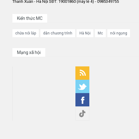
Thanh Xuân - Hà Nội SĐT: 19001860 (máy lẻ 4) - 0985349755
Kiến thức MC
chữa nói lắp
dẫn chương trình
Hà Nội
Mc
nói ngọng
Mạng xã hội