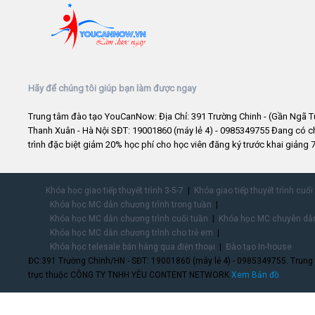
Hãy để chúng tôi giúp bạn làm được ngay
Trung tâm đào tạo YouCanNow: Địa Chỉ: 391 Trường Chinh - (Gần Ngã T
Thanh Xuân - Hà Nội SĐT: 19001860 (máy lẻ 4) - 0985349755 Đang có 
trình đặc biệt giảm 20% học phí cho học viên đăng ký trước khai giảng 7
Khóa học giao tiếp thuyết trình 3-5-7
Khóa giao tiếp thuyết trình cuối
Khóa học MC dẫn chương trình trong tuần
Khóa học MC dẫn chương trình cuối tuần
Khóa học MC chuyên dẫn
Khóa học MC dẫn chương trình cho trẻ em
Khóa học telesale bán hàng qua điện thoại
Đào tạo In-house
ĐC:391 Trường Chinh/HN - SĐT: 19001860 (máy lẻ 4) - 0985349755. Trung
trực thuộc CÔNG TY TNHH YÊU CONTENT NETWORK.
Xem Bản đồ