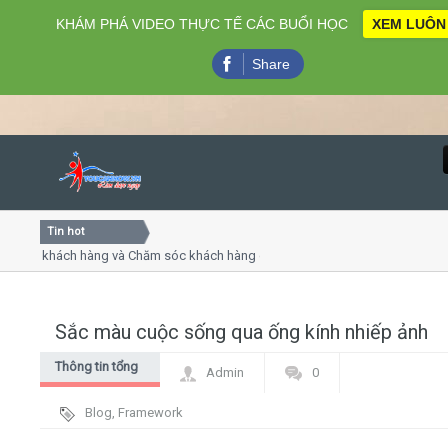
KHÁM PHÁ VIDEO THỰC TẾ CÁC BUỔI HỌC
XEM LUÔN
Share
Tin hot
Close
 vụ khách hàng và Chăm sóc khách hàng chuyên nghiệp
Khóa
iếp - thuyết trình online
Khóa
p chiều thứ 4, 7
Khóa
Sắc màu cuộc sống qua ống kính nhiếp ảnh
Home
Thông tin tổng
Admin
0
Giới thiệu
hợp
Blog
,
Framework
Lịch khai giảng