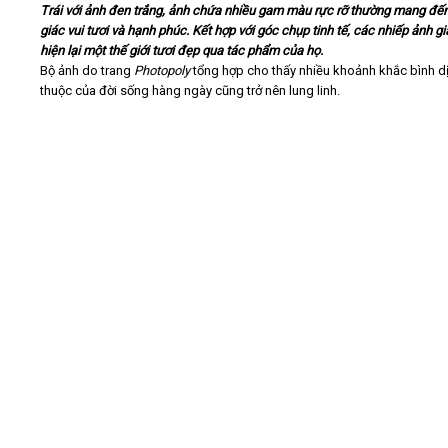
Trái với ảnh đen trắng, ảnh chứa nhiều gam màu rực rỡ thường mang đế
giác vui tươi và hạnh phúc. Kết hợp với góc chụp tinh tế, các nhiếp ảnh gi
Video
hiện lại một thế giới tươi đẹp qua tác phẩm của họ.
Bộ ảnh do trang
Photopoly
tổng hợp cho thấy nhiều khoảnh khắc bình dị
thuộc của đời sống hàng ngày cũng trở nên lung linh.
Kiến thức
Liên hệ - Đăng ký
Tìm kiếm