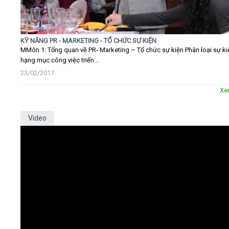
KỸ NĂNG PR - MARKETING - TỔ CHỨC SỰ KIỆN
MMôn 1: Tổng quan về PR- Marketing – Tổ chức sự kiện Phân loại sự ki
hạng mục công việc triển...
23/02/2017
Xe
Video