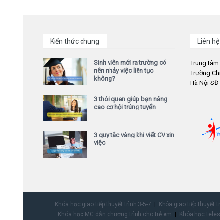
Kiến thức chung
Liên hệ
Sinh viên mới ra trường có
Trung tâm
nên nhảy việc liên tục
Trường Chi
không?
Hà Nội SĐT
3 thói quen giúp bạn nâng
cao cơ hội trúng tuyển
3 quy tắc vàng khi viết CV xin
việc
Khóa học giao tiếp thuyết trình 3-5-7
Khóa giao tiếp thuyết t
Khóa học MC dẫn chương trình cho trẻ em
Khóa học teles