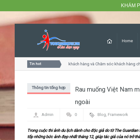
KHÁM P
Home
Khóa học Tư duy dịch vụ khách hàng và Chăm sóc khách hàng chuy
Tin hot
Thông tin tổng hợp
Rau muống Việt Nam man
ngoài
Admin
0
Blog
,
Framework
Trong cuộc thi ảnh du lịch dành cho độc giả do tờ The Guardian
tốp những bức ảnh đẹp nhất tháng 12, giúp tác giả của nó trở t