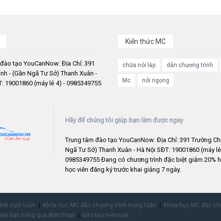
Kiến thức MC
 đào tạo YouCanNow: Địa Chỉ: 391
chữa nói lắp
dẫn chương trình
nh - (Gần Ngã Tư Sở) Thanh Xuân -
Mc
nói ngọng
: 19001860 (máy lẻ 4) - 0985349755
Hãy để chúng tôi giúp bạn làm được ngay
Trung tâm đào tạo YouCanNow: Địa Chỉ: 391 Trường Chi
Ngã Tư Sở) Thanh Xuân - Hà Nội SĐT: 19001860 (máy lẻ 
0985349755 Đang có chương trình đặc biệt giảm 20% h
học viên đăng ký trước khai giảng 7 ngày.
rình cuối tuần
Khóa học MC dẫn chương trình trong tuần
Khóa học MC dẫn chư
ale bán hàng qua điện thoại
Đào tạo In-house