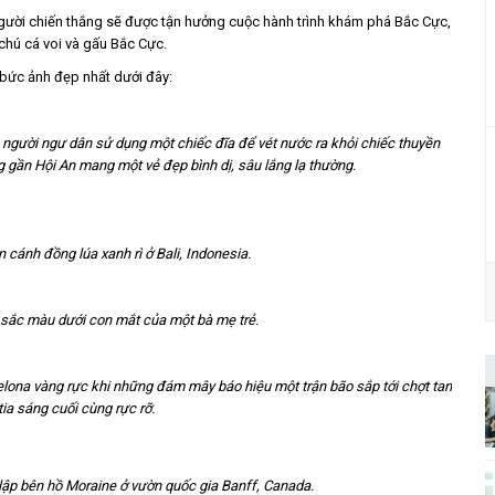
gười chiến thắng sẽ được tận hưởng cuộc hành trình khám phá Bắc Cực,
chú cá voi và gấu Bắc Cực.
bức ảnh đẹp nhất dưới đây:
 người ngư dân sử dụng một chiếc đĩa để vét nước ra khỏi chiếc thuyền
g gần Hội An mang một vẻ đẹp bình dị, sâu lắng lạ thường.
 cánh đồng lúa xanh rì ở Bali, Indonesia.
 sắc màu dưới con mắt của một bà mẹ trẻ.
elona vàng rực khi những đám mây báo hiệu một trận bão sắp tới chợt tan
tia sáng cuối cùng rực rỡ.
lập bên hồ Moraine ở vườn quốc gia Banff, Canada.