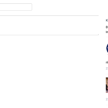
K
Đ
I
n
2
2