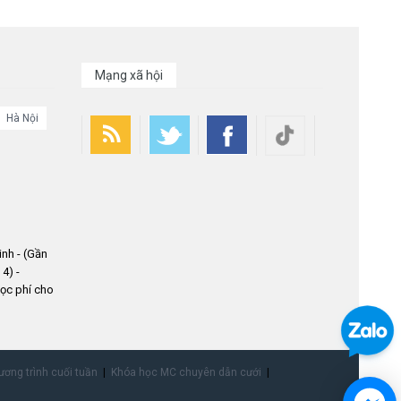
Mạng xã hội
Hà Nội
nh - (Gần
4) -
ọc phí cho
ơng trình cuối tuần
Khóa học MC chuyên dẫn cưới