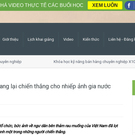
HÁ VIDEO THỰC TẾ CÁC BUỔI HỌC
XEM LUÔN
Giới thiệu
Lịch khai giảng
Video
Kiến thức
Liên hệ - Đăng 
ên nghiệp
Khóa học kỹ năng bán hàng chuyên nghiệp X10 d
g lại chiến thắng cho nhiếp ảnh gia nước
 tổ chức, bức ảnh về ngư dân bên thảm rau muống của Việt Nam đã lọt
hành một trong những người chiến thắng.