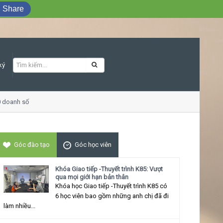
Share
ký
oanh số
Khóa học Giao tiếp ứng xử thu h
Góc đào tạo
Góc học viên
Khóa Giao tiếp -Thuyết trình K85: Vượt
qua mọi giới hạn bản thân
Khóa học Giao tiếp -Thuyết trình K85 có
6 học viên bao gồm những anh chị đã đi
làm nhiều...