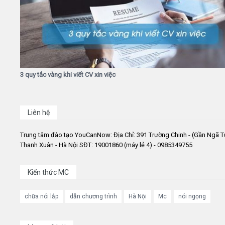
3 quy tắc vàng khi viết CV xin việc
Liên hệ
Trung tâm đào tạo YouCanNow: Địa Chỉ: 391 Trường Chinh - (Gần Ngã T
Thanh Xuân - Hà Nội SĐT: 19001860 (máy lẻ 4) - 0985349755
Kiến thức MC
chữa nói lắp
dẫn chương trình
Hà Nội
Mc
nói ngọng