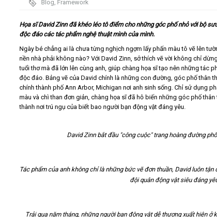
Blog
,
Framework
Video
Họa sĩ David Zinn đã khéo léo tô điểm cho những góc phố nhỏ với bộ sưu
độc đáo các tác phẩm nghệ thuật mình của mình.
Kiến thức
Ngày bé chẳng ai là chưa từng nghịch ngợm lấy phấn màu tô vẽ lên tườn
nền nhà phải không nào? Với David Zinn, sở thích vẽ vời không chỉ dừng 
tuổi thơ mà đã lớn lên cùng anh, giúp chàng họa sĩ tạo nên những tác 
Liên hệ - Đăng ký
độc đáo. Bảng vẽ của David chính là những con đường, góc phố thân th
chính thành phố Ann Arbor, Michigan nơi anh sinh sống. Chỉ sử dụng p
màu và chì than đơn giản, chàng họa sĩ đã hô biến những góc phố thân
thành nơi trú ngụ của biết bao người bạn động vật đáng yêu.
Tìm kiếm
David Zinn bắt đầu "công cuộc" trang hoàng đường ph
Tác phẩm của anh không chỉ là những bức vẽ đơn thuần, David luôn tận d
đội quân động vật siêu đáng yê
Trải qua năm tháng, những người bạn động vật dễ thương xuất hiện ở