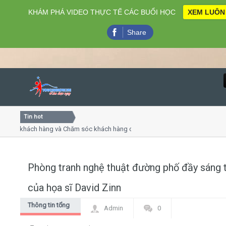
KHÁM PHÁ VIDEO THỰC TẾ CÁC BUỔI HỌC
XEM LUÔN
Share
Tin hot
Close
ụ khách hàng và Chăm sóc khách hàng chuyên nghiệp
Khóa h
p - thuyết trình online
Khóa h
chiều thứ 4, 7
Khóa h
Phòng tranh nghệ thuật đường phố đầy sáng 
Home
của họa sĩ David Zinn
Giới thiệu
Thông tin tổng
Admin
0
hợp
Lịch khai giảng