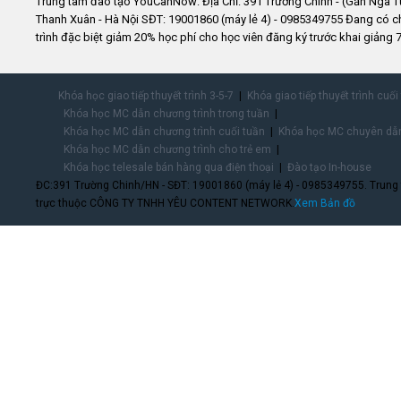
Trung tâm đào tạo YouCanNow: Địa Chỉ: 391 Trường Chinh - (Gần Ngã T
Thanh Xuân - Hà Nội SĐT: 19001860 (máy lẻ 4) - 0985349755 Đang có 
trình đặc biệt giảm 20% học phí cho học viên đăng ký trước khai giảng 7
Khóa học giao tiếp thuyết trình 3-5-7
Khóa giao tiếp thuyết trình cuối
Khóa học MC dẫn chương trình trong tuần
Khóa học MC dẫn chương trình cuối tuần
Khóa học MC chuyên dẫn
Khóa học MC dẫn chương trình cho trẻ em
Khóa học telesale bán hàng qua điện thoại
Đào tạo In-house
ĐC:391 Trường Chinh/HN - SĐT: 19001860 (máy lẻ 4) - 0985349755. Trung
trực thuộc CÔNG TY TNHH YÊU CONTENT NETWORK.
Xem Bản đồ