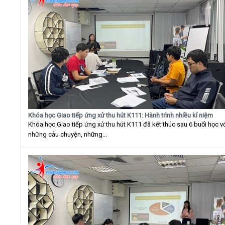
Khóa học Giao tiếp ứng xử thu hút K111: Hành trình nhiều kỉ niệm
Khóa học Giao tiếp ứng xử thu hút K111 đã kết thúc sau 6 buổi học v
những câu chuyện, những...