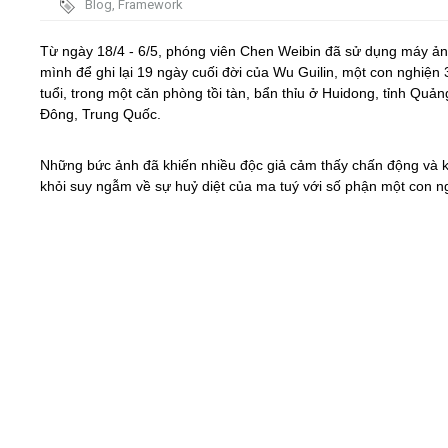
Blog
,
Framework
Video
Từ ngày 18/4 - 6/5, phóng viên Chen Weibin đã sử dụng máy ả
mình để ghi lại 19 ngày cuối đời của Wu Guilin, một con nghiện 
tuổi, trong một căn phòng tồi tàn, bẩn thỉu ở Huidong, tỉnh Quản
Kiến thức
Đông, Trung Quốc.
Liên hệ - Đăng ký
Những bức ảnh đã khiến nhiều độc giả cảm thấy chấn động và 
khỏi suy ngẫm về sự huỷ diệt của ma tuý với số phận một con n
Tìm kiếm