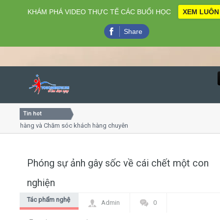
KHÁM PHÁ VIDEO THỰC TẾ CÁC BUỔI HỌC
XEM LUÔN
Share
Tin hot
Close
ách hàng và Chăm sóc khách hàng chuyên nghiệp
Khóa học 
thuyết trình online
Khóa học "N
u thứ 4, 7
Khóa học l
Phóng sự ảnh gây sốc về cái chết một con
Home
nghiện
Giới thiệu
Tác phẩm nghệ
Admin
0
thuật
Lịch khai giảng