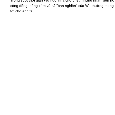
Trong suốt thời gian Wu ngồi nhà chờ chết, những nhân viên hỗ 
cộng đồng, hàng xóm và cả "bạn nghiện" của Wu thường mang
tới cho anh ta.