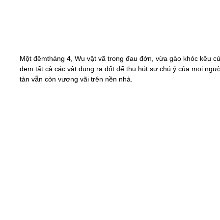
Một đêmtháng 4, Wu vật vã trong đau đớn, vừa gào khóc kêu c
đem tất cả các vật dụng ra đốt để thu hút sự chú ý của mọi người
tàn vẫn còn vương vãi trên nền nhà.