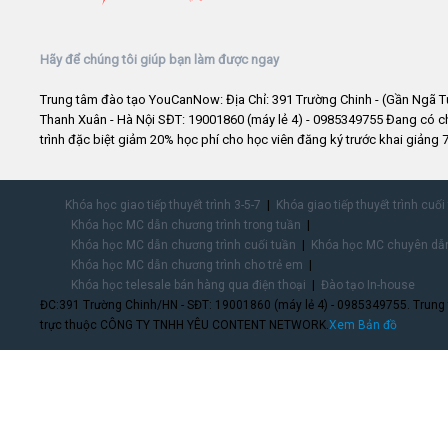
Hãy để chúng tôi giúp bạn làm được ngay
Trung tâm đào tạo YouCanNow: Địa Chỉ: 391 Trường Chinh - (Gần Ngã T
Thanh Xuân - Hà Nội SĐT: 19001860 (máy lẻ 4) - 0985349755 Đang có 
trình đặc biệt giảm 20% học phí cho học viên đăng ký trước khai giảng 7
Khóa học giao tiếp thuyết trình 3-5-7
Khóa giao tiếp thuyết trình cuối
Khóa học MC dẫn chương trình trong tuần
Khóa học MC dẫn chương trình cuối tuần
Khóa học MC chuyên dẫn
Khóa học MC dẫn chương trình cho trẻ em
Khóa học telesale bán hàng qua điện thoại
Đào tạo In-house
ĐC:391 Trường Chinh/HN - SĐT: 19001860 (máy lẻ 4) - 0985349755. Trung
trực thuộc CÔNG TY TNHH YÊU CONTENT NETWORK.
Xem Bản đồ