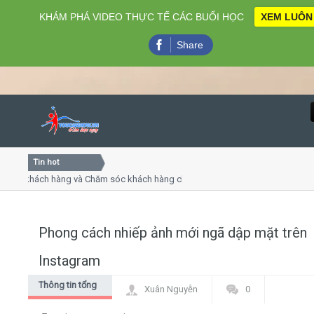
KHÁM PHÁ VIDEO THỰC TẾ CÁC BUỔI HỌC
XEM LUÔN
Share
Tin hot
Close
ụ khách hàng và Chăm sóc khách hàng chuyên nghiệp
Khóa h
p - thuyết trình online
Khóa họ
chiều thứ 4, 7
Khóa h
Phong cách nhiếp ảnh mới ngã dập mặt trên
Home
Instagram
Giới thiệu
Thông tin tổng
Xuân Nguyễn
0
hợp
Lịch khai giảng