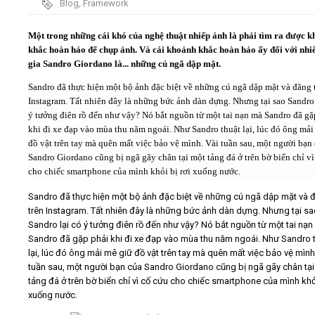
Blog
,
Framework
Video
Một trong những cái khó của nghệ thuật nhiếp ảnh là phải tìm ra được 
khắc hoàn hảo để chụp ảnh. Và cái khoảnh khắc hoàn hảo ấy đối với nhi
gia Sandro Giordano là... những cú ngã dập mặt.
Kiến thức
Sandro đã thực hiện một bộ ảnh đặc biệt về những cú ngã dập mặt và đăng t
Instagram. Tất nhiên đây là những bức ảnh dàn dựng. Nhưng tại sao Sandro 
Liên hệ - Đăng ký
ý tưởng điên rồ đến như vậy? Nó bắt nguồn từ một tai nạn mà Sandro đã gặ
khi đi xe đạp vào mùa thu năm ngoái. Như Sandro thuật lại, lúc đó ông mải
đồ vật trên tay mà quên mất việc bảo vệ mình. Vài tuần sau, một người bạn
Sandro Giordano cũng bị ngã gãy chân tại một tảng đá ở trên bờ biển chỉ vì
cho chiếc smartphone của mình khỏi bị rơi xuống nước.
Tìm kiếm
Sandro đã thực hiện một bộ ảnh đặc biệt về những cú ngã dập mặt và đ
trên Instagram. Tất nhiên đây là những bức ảnh dàn dựng. Nhưng tại s
Sandro lại có ý tưởng điên rồ đến như vậy? Nó bắt nguồn từ một tai nạ
Sandro đã gặp phải khi đi xe đạp vào mùa thu năm ngoái. Như Sandro 
lại, lúc đó ông mải mê giữ đồ vật trên tay mà quên mất việc bảo vệ mình
tuần sau, một người bạn của Sandro Giordano cũng bị ngã gãy chân tại
tảng đá ở trên bờ biển chỉ vì cố cứu cho chiếc smartphone của mình khỏi
xuống nước.