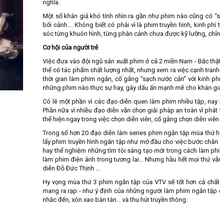
nghĩa.
Một số khán giả khó tính nhìn ra gần như phim nào cũng có “sạ
bối cảnh…. Không biết có phải vì là phim truyền hình, kinh ph
sóc từng khuôn hình, từng phân cảnh chưa được kỹ lưỡng, chỉn
Cơ hội của người trẻ
Việc đưa vào đội ngũ sản xuất phim ở cả 2 miền Nam - Bắc thật
thể có tác phẩm chất lượng nhất, nhưng xem ra việc cạnh tranh 
thời gian làm phim ngắn, cố gắng “sạch nước cản” với kinh ph
những phim nào thực sự hay, gây dấu ấn mạnh mẽ cho khán giả 
Có lẽ một phần vì các đạo diễn quen làm phim nhiều tập, nay l
Phần nữa vì nhiều đạo diễn vẫn chọn giải pháp an toàn vì phát 
thể hiện ngay trong việc chọn diễn viên, cố gắng chọn diễn viê
Trong số hơn 20 đạo diễn làm series phim ngắn tập mùa thứ ha
lấy phim truyền hình ngắn tập như mở đầu cho việc bước chân
hay thể nghiệm những tìm tòi sáng tạo mới trong cách làm ph
làm phim điện ảnh trong tương lai... Nhưng hầu hết mọi thứ 
diễn Đỗ Đức Thịnh …
Hy vọng mùa thứ 3 phim ngắn tập của VTV sẽ tốt hơn cả chất
mang ra rạp - như ý định của những người làm phim ngắn tập
nhắc đến, xôn xao bàn tán… và thu hút truyền thông.