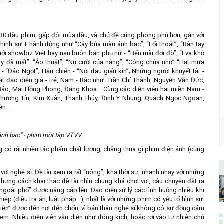
ần 30 đầu phim, gấp đôi mùa đầu, và chủ đề cũng phong phú hơn, gắn với
ý hình sự + hành động như “Cây búa màu ánh bạc”, “Lối thoát”, “Bàn tay
iới showbiz Việt hay nạn buôn bán phụ nữ - “Bến mãi đợi đò”, “Eva khờ
 ngày đã mất”. “Ảo thuật”, “Nụ cười của nắng”, “Công chúa nhỏ” “Hạt mưa
 - “Đảo Ngọt”; Hậu chiến - “Nỗi đau giấu kín”; Những người khuyết tật -
t đạo diễn già - trẻ, Nam - Bắc như: Trần Chí Thành, Nguyễn Văn Đức,
Bảo, Mai Hồng Phong, Đặng Khoa... Cùng các diễn viên hai miền Nam -
: Thương Tín, Kim Xuân, Thanh Thúy, Đinh Y Nhung, Quách Ngọc Ngoan,
yễn…
nh bạc" - phim một tập VTVV.
ằng có rất nhiều tác phẩm chất lượng, chẳng thua gì phim điện ảnh (cũng
ới nghệ sĩ. Đề tài xem ra rất “nóng”, khá thời sự, nhanh nhạy với những
ng cách khai thác đề tài nhìn chung khá chơi vơi, câu chuyện đặt ra
 ngoài phố” được nâng cấp lên. Đạo diễn xử lý các tình huống nhiều khi
ệp (điều tra án, luật pháp…), nhất là với những phim có yếu tố hình sự.
iễn” được đến nơi đến chốn, vì bản thân nghệ sĩ không có sự đồng cảm
em. Nhiều diễn viên vẫn diễn như đóng kịch, hoặc rơi vào tự nhiên chủ