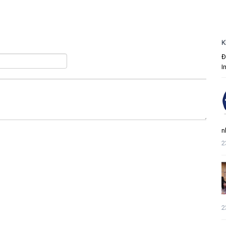
K
Đ
I
n
2
2