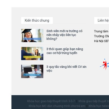
Kiến thức chung
Liên hệ
Sinh viên mới ra trường có
Trung tâm
nên nhảy việc liên tục
Trường Chi
không?
Hà Nội SĐT
3 thói quen giúp bạn nâng
cao cơ hội trúng tuyển
3 quy tắc vàng khi viết CV xin
việc
Khóa học giao tiếp thuyết trình 3-5-7
Khóa giao tiếp thuyết t
Khóa học MC dẫn chương trình cho trẻ em
Khóa học teles