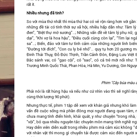
rất ít.
Nhiều nhưng đã tinh?
So với mùa thứ nhất thì mùa thứ hai có vẻ rộn ràng hơn với g
những đề tài có tính thời sự xã hội, nhiều hấp dẫn như: Tâm l
đen”, “Biệt thự mờ sương”…; Những vấn đề về tâm lý phụ nữ, g
dại”, “Khi vợ là hoa hậu”, “Điều cuối cùng còn lại”, “Tìm lại
sa”…; Biển, đảo với tâm tư tình cảm của những người lính biển
“Đường tới đích”, “Con cu ly bé nhỏ”… quy tụ hơn 20 gương mặ
Đinh Thái Thụy, Đỗ Đức Thịnh, Trần Cảnh Đôn, Đặng Lưu Việt 
Bắc sánh vai, có “gạo cội”, có “sao”, có cả trẻ mới nổi như
Trương Minh Quốc Thái, Phan Hòa, Hà Min, Yu Dương, Gin Ngu
Phim "Cây búa màu á
Phải nói là rất hùng hậu và nếu như cứ nhìn vào thì sẽ nghĩ r
cùng thời lượng 90 phút).
Nhưng thực tế, phim 1 tập dễ xem với khán giả nhưng khó làm v
vấn đề cuộc sống mà phần đông mọi người đang quan tâm, như
chưa mang tính điển hình, khái quát, y như chuyện “trong nhà,
“vội”, bỏ qua nhiều nguyên tắc chuyên môn mang tính nghề nghi
Hay diễn viên diễn xuất trong nhiều phim mà cảm xúc không “d
với nhân vật thì mong gì chuyển tải được cảm xúc đến người x