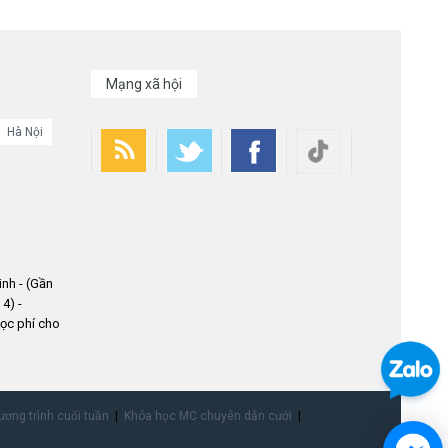
Mạng xã hội
Hà Nội
nh - (Gần
4) -
ọc phí cho
ơng trình cuối tuần
Khóa học MC chuyên dẫn cưới