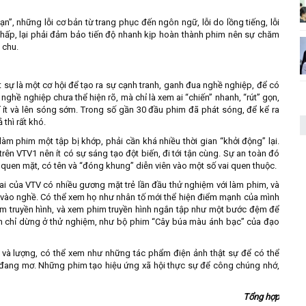
n”, những lỗi cơ bản từ trang phục đến ngôn ngữ, lỗi do lồng tiếng, lỗi
í thấp, lại phải đảm bảo tiến độ nhanh kịp hoàn thành phim nên sự chăm
 chu.
 sự là một cơ hội để tạo ra sự cạnh tranh, ganh đua nghề nghiệp, để có
nghề nghiệp chưa thể hiện rõ, mà chỉ là xem ai “chiến” nhanh, “rút” gọn,
í ít và lên sóng sớm. Trong số gần 30 đầu phim đã phát sóng, để kể ra
thì rất khó.
àm phim một tập bị khớp, phải cần khá nhiều thời gian “khởi động” lại.
trên VTV1 nên ít có sự sáng tạo đột biến, đi tới tận cùng. Sự an toàn đó
n quen mặt, có tên và “đóng khung” diễn viên vào một số vai quen thuộc.
i của VTV có nhiều gương mặt trẻ lần đầu thử nghiệm với làm phim, và
 vào nghề. Có thể xem họ như nhân tố mới thể hiện điểm mạnh của mình
im truyền hình, và xem phim truyền hình ngắn tập như một bước đệm để
vẫn chỉ dừng ở thử nghiệm, như bộ phim “Cây búa màu ánh bạc” của đạo
 và lượng, có thể xem như những tác phẩm điện ảnh thật sự để có thể
 đang mơ. Những phim tạo hiệu ứng xã hội thực sự để công chúng nhớ,
Tổng hợp