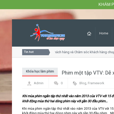
KHÁM P
Home
Khóa học Tư duy dịch vụ khách hàng và Chăm sóc khách hàng chuyê
Tin hot
Khóa học làm phim
Phim một tập VTV: Dễ 
Admin
0
Blog
,
Framework
Khi mùa phim ngắn tập thứ nhất vào năm 2013 của VTV với 15 đầu
khởi động mùa thứ hai dòng phim này với gần 30 đầu phim…
Khi mùa phim ngắn tập thứ nhất vào năm 2013 của VTV với 15 đ
khởi động mùa thứ hai dòng phim này với gần 30 đầu phim… Như