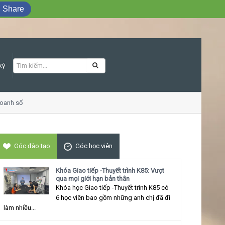
Share
ký
nh số
Khóa học Giao tiếp ứng xử thu hút
Góc đào tạo
Góc học viên
Khóa Giao tiếp -Thuyết trình K85: Vượt
qua mọi giới hạn bản thân
Khóa học Giao tiếp -Thuyết trình K85 có
6 học viên bao gồm những anh chị đã đi
làm nhiều...