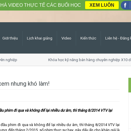
HÁ VIDEO THỰC TẾ CÁC BUỔI HỌC
XEM LUÔN
Giới thiệu
Lịch khai giảng
Video
Kiến thức
Liên hệ - Đăng 
n nghiệp
Khóa học kỹ năng bán hàng chuyên nghiệp X10 doa
xem nhưng khó làm!
 phim đi qua và không để lại nhiều dư âm, thì tháng 8/2014 VTV lại
ầu phim đi qua và không để lại nhiều dư âm, thì tháng 8/2014 VTV lại
ng đến tháng 2/2015, số phim thực sự hay, gây dấu ấn cho khán giả là