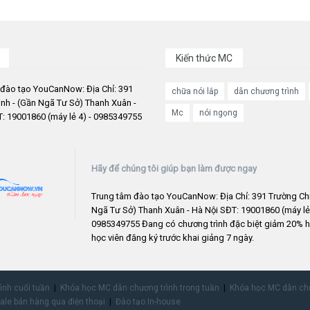
Kiến thức MC
 đào tạo YouCanNow: Địa Chỉ: 391
chữa nói lắp
dẫn chương trình
nh - (Gần Ngã Tư Sở) Thanh Xuân -
Mc
nói ngọng
: 19001860 (máy lẻ 4) - 0985349755
Hãy để chúng tôi giúp bạn làm được ngay
Trung tâm đào tạo YouCanNow: Địa Chỉ: 391 Trường Chi
Ngã Tư Sở) Thanh Xuân - Hà Nội SĐT: 19001860 (máy lẻ 
0985349755 Đang có chương trình đặc biệt giảm 20% h
học viên đăng ký trước khai giảng 7 ngày.
rình cuối tuần
Khóa học MC dẫn chương trình trong tuần
Khóa học MC dẫn chư
ale bán hàng qua điện thoại
Đào tạo In-house