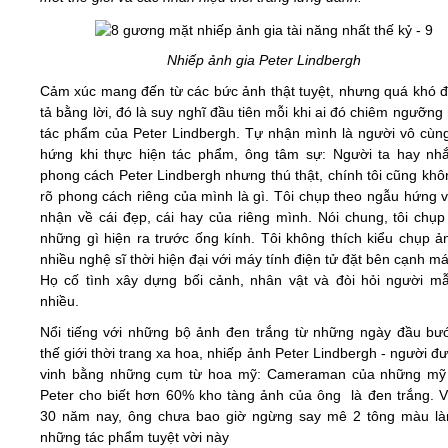
Video
Nhiếp ảnh gia Peter Lindbergh
Cảm xúc mang đến từ các bức ảnh thật tuyệt, nhưng quá khó đ
Kiến thức
tả bằng lời, đó là suy nghĩ đầu tiên mỗi khi ai đó chiêm ngưỡn
tác phẩm của Peter Lindbergh. Tự nhận mình là người vô cùn
Liên hệ - Đăng ký
hứng khi thực hiện tác phẩm, ông tâm sự: Người ta hay nh
phong cách Peter Lindbergh nhưng thú thật, chính tôi cũng khô
rõ phong cách riêng của mình là gì. Tôi chụp theo ngẫu hứng 
nhận về cái đẹp, cái hay của riêng mình. Nói chung, tôi chụp 
những gì hiện ra trước ống kính. Tôi không thích kiểu chụp ả
Tìm kiếm
nhiều nghệ sĩ thời hiện đại với máy tính điện tử đặt bên cạnh m
Họ cố tình xây dựng bối cảnh, nhân vật và đòi hỏi người m
nhiều.
Nổi tiếng với những bộ ảnh đen trắng từ những ngày đầu bư
thế giới thời trang xa hoa, nhiếp ảnh Peter Lindbergh - người đ
vinh bằng những cụm từ hoa mỹ: Cameraman của những mỹ
Peter cho biết hơn 60% kho tàng ảnh của ông là đen trắng. V
30 năm nay, ông chưa bao giờ ngừng say mê 2 tông màu l
những tác phẩm tuyệt vời này