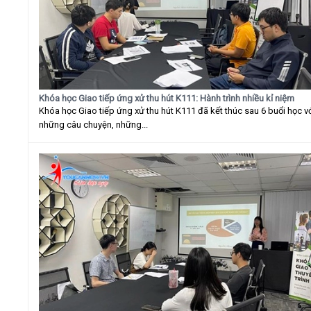
Khóa học Giao tiếp ứng xử thu hút K111: Hành trình nhiều kỉ niệm
Khóa học Giao tiếp ứng xử thu hút K111 đã kết thúc sau 6 buổi học v
những câu chuyện, những...