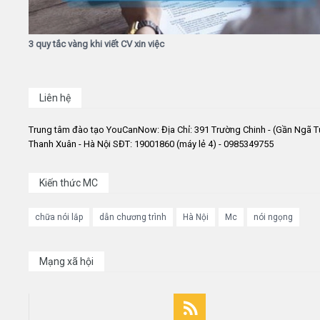
3 quy tắc vàng khi viết CV xin việc
Liên hệ
Trung tâm đào tạo YouCanNow: Địa Chỉ: 391 Trường Chinh - (Gần Ngã T
Thanh Xuân - Hà Nội SĐT: 19001860 (máy lẻ 4) - 0985349755
Kiến thức MC
chữa nói lắp
dẫn chương trình
Hà Nội
Mc
nói ngọng
Mạng xã hội