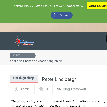
KHÁM PHÁ VIDEO THỰC TẾ CÁC BUỔI HỌC
XEM LUÔN
Share
Tin hot
Close
ách hàng và Chăm sóc khách hàng chuyên nghiệp
Khóa học 
thuyết trình online
Khóa học "N
u thứ 4, 7
Khóa học l
Giới thiệu nhiếp
Peter Lindlbergh
Home
ảnh gia
Admin
0
Blog
,
Framework
Giới thiệu
Chuyên gia chụp các ảnh bìa thời trang danh tiếng cho các tạp
Lịch khai giảng
môt thế giới và các nhãn hiệu thời trang lừng danh.