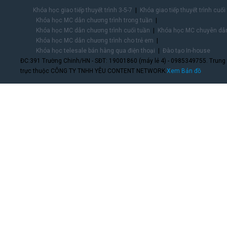
Khóa học giao tiếp thuyết trình 3-5-7
Khóa giao tiếp thuyết trình cuối
Khóa học MC dẫn chương trình trong tuần
Khóa học MC dẫn chương trình cuối tuần
Khóa học MC chuyên dẫn
Khóa học MC dẫn chương trình cho trẻ em
Khóa học telesale bán hàng qua điện thoại
Đào tạo In-house
ĐC:391 Trường Chinh/HN - SĐT: 19001860 (máy lẻ 4) - 0985349755. Trung
trực thuộc CÔNG TY TNHH YÊU CONTENT NETWORK.
Xem Bản đồ