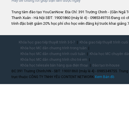
Hãy để chúng tôi giúp bạn làm được ngay
Trung tâm đào tạo YouCanNow: Địa Chỉ: 391 Trường Chinh - (Gần Ngã T
Thanh Xuân - Hà Nội SĐT: 19001860 (máy lẻ 4) - 0985349755 Đang có 
trình đặc biệt giảm 20% học phí cho học viên đăng ký trước khai giảng 7
Khóa học giao tiếp thuyết trình 3-5-7
Khóa giao tiếp thuyết trình cuối
Khóa học MC dẫn chương trình trong tuần
Khóa học MC dẫn chương trình cuối tuần
Khóa học MC chuyên dẫn
Khóa học MC dẫn chương trình cho trẻ em
Khóa học telesale bán hàng qua điện thoại
Đào tạo In-house
ĐC:391 Trường Chinh/HN - SĐT: 19001860 (máy lẻ 4) - 0985349755. Trung
trực thuộc CÔNG TY TNHH YÊU CONTENT NETWORK.
Xem Bản đồ