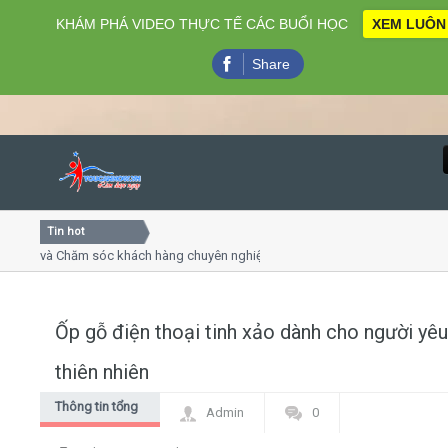
KHÁM PHÁ VIDEO THỰC TẾ CÁC BUỔI HỌC
XEM LUÔN
Share
Tin hot
Close
g và Chăm sóc khách hàng chuyên nghiệp
Khóa học kỹ năng
rình online
Khóa học "Nghệ thuậ
, 7
Khóa học làm phim
Ốp gỗ điện thoại tinh xảo dành cho người yêu
Home
thiên nhiên
Giới thiệu
Thông tin tổng
Admin
0
hợp
Lịch khai giảng