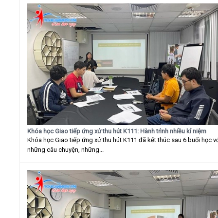
Khóa học Giao tiếp ứng xử thu hút K111: Hành trình nhiều kỉ niệm
Khóa học Giao tiếp ứng xử thu hút K111 đã kết thúc sau 6 buổi học v
những câu chuyện, những...