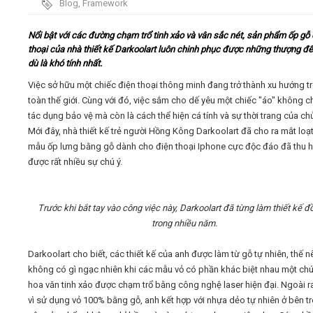
Blog
,
Framework
Video
Nổi bật với các đường chạm trổ tinh xảo và vân sắc nét, sản phẩm ốp gỗ
thoại của nhà thiết kế Darkoolart luôn chinh phục được những thượng đ
dù là khó tính nhất.
Kiến thức
Việc sở hữu một chiếc điện thoại thông minh đang trở thành xu hướng t
toàn thế giới. Cùng với đó, việc sắm cho dế yêu một chiếc "áo" không c
Liên hệ - Đăng ký
tác dụng bảo vệ mà còn là cách thể hiện cá tính và sự thời trang của ch
Mới đây, nhà thiết kế trẻ người Hồng Kông Darkoolart đã cho ra mắt loạ
mẫu ốp lưng bằng gỗ dành cho điện thoại Iphone cực độc đáo đã thu h
được rất nhiều sự chú ý.
Tìm kiếm
Trước khi bắt tay vào công việc này, Darkoolart đã từng làm thiết kế đ
trong nhiều năm.
Darkoolart cho biết, các thiết kế của anh được làm từ gỗ tự nhiên, thế n
không có gì ngạc nhiên khi các mẫu vỏ có phần khác biệt nhau một chú
hoa văn tinh xảo được chạm trổ bằng công
nghệ laser hiện đại.
Ngoài ra
vì sử dụng vỏ 100% bằng gỗ, anh kết hợp với nhựa dẻo tự nhiên ở bên t