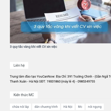
3 quy tắc vàng khi viết CV xin việc
Liên hệ
Trung tâm đào tạo YouCanNow: Địa Chỉ: 391 Trường Chinh - (Gần Ngã T
Thanh Xuân - Hà Nội SĐT: 19001860 (máy lẻ 4) - 0985349755
Kiến thức MC
chữa nói lắp
dẫn chương trình
Hà Nội
Mc
nói ngọng