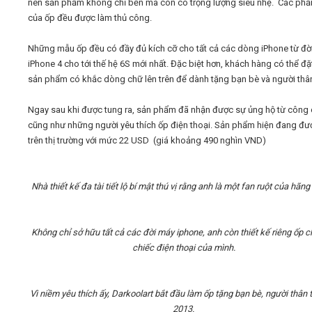
nên sản phẩm không chỉ bền mà còn có trọng lượng siêu nhẹ.
C
ác phầ
của ốp đều được làm thủ công.
Những mẫu ốp đều có đầy đủ kích cỡ cho tất cả các dòng iPhone từ đờ
iPhone 4 cho tới thế hệ 6S mới nhất. Đặc biệt hơn, khách hàng có thể đ
sản phẩm có khắc dòng chữ lên trên để dành tặng bạn bè và người thâ
Ngay sau khi được tung ra, sản phẩm đã nhận được sự ủng hộ từ công
cũng như những người yêu thích ốp điện thoại.
Sản phẩm hiện đang đư
trên thị trường với mức 22 USD (giá khoảng 490 nghìn VND)
Nhà thiết kế đa tài tiết lộ bí mật thú vị rằng anh là một fan ruột của hãng
Không chỉ sở hữu tất cả các đời máy iphone, anh còn thiết kế riêng ốp 
chiếc điện thoại của mình.
Vì niềm yêu thích ấy, Darkoolart bắt đầu làm ốp tặng bạn bè, người thân
2013.