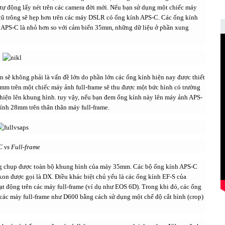
ể tự động lấy nét trên các camera đời mới. Nếu bạn sử dụng một chiếc máy
 cũ trông sẽ hẹp hơn trên các máy DSLR có ống kính APS-C. Các ống kính
n APS-C là nhỏ hơn so với cảm biến 35mm, những dữ liệu ở phần xung
n sẽ không phải là vấn đề lớn do phần lớn các ống kính hiện nay được thiết
m trên một chiếc máy ảnh full-frame sẽ thu được một bức hình có trường
hiện lên khung hình. tuy vậy, nếu bạn đem ống kính này lên máy ảnh APS-
ính 28mm trên thân thân máy full-frame.
 vs Full-frame
ng chụp được toàn bộ khung hình của máy 35mm. Các bộ ống kính APS-C
on được gọi là DX. Điều khác biệt chủ yếu là các ống kính EF-S của
t động trên các máy full-frame (ví dụ như EOS 6D). Trong khi đó, các ống
các máy full-frame như D600 bằng cách sử dụng một chế độ cắt hình (crop)