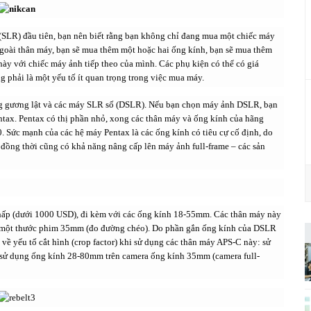
(SLR) đầu tiên, bạn nên biết rằng bạn không chỉ đang mua một chiếc máy
goài thân máy, bạn sẽ mua thêm một hoặc hai ống kính, bạn sẽ mua thêm
 này với chiếc máy ảnh tiếp theo của mình. Các phụ kiện có thể có giá
 phải là một yếu tố ít quan trọng trong việc mua máy.
ông gương lật và các máy SLR số (DSLR). Nếu bạn chọn máy ảnh DSLR, bạn
tax. Pentax có thị phần nhỏ, xong các thân máy và ống kính của hãng
0. Sức mạnh của các hệ máy Pentax là các ống kính có tiêu cự cố định, do
đồng thời cũng có khả năng nâng cấp lên máy ảnh full-frame – các sản
hấp (dưới 1000 USD), đi kèm với các ống kính 18-55mm. Các thân máy này
a một thước phim 35mm (đo đường chéo). Do phần gắn ống kính của DSLR
ề yếu tố cắt hình (crop factor) khi sử dụng các thân máy APS-C này: sử
sử dụng ống kính 28-80mm trên camera ống kính 35mm (camera full-