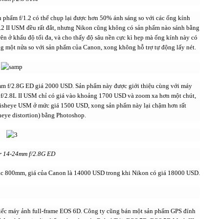
 phẩm f/1.2 có thể chụp lại được hơn 50% ánh sáng so với các ống kính
2 II USM đều rất đắt, nhưng Nikon cũng không có sản phẩm nào sánh bằng
ên ở khẩu độ tối đa, và cho thấy độ sâu nền cực kì hẹp mà ống kính này có
ng một nửa so với sản phẩm của Canon, xong không hỗ trợ tự động lấy nét.
4mm f/2.8G ED giá 2000 USD. Sản phẩm này được giới thiệu cùng với máy
 f/2.8L II USM chỉ có giá vào khoảng 1700 USD và zoom xa hơn một chút,
isheye USM ở mức giá 1500 USD, xong sản phẩm này lại chậm hơn rất
heye distortion) bằng Photoshop.
r 14-24mm f/2.8G ED
oặc 800mm, giá của Canon là 14000 USD trong khi Nikon có giá 18000 USD.
iếc máy ảnh full-frame EOS 6D. Công ty cũng bán một sản phẩm GPS đính