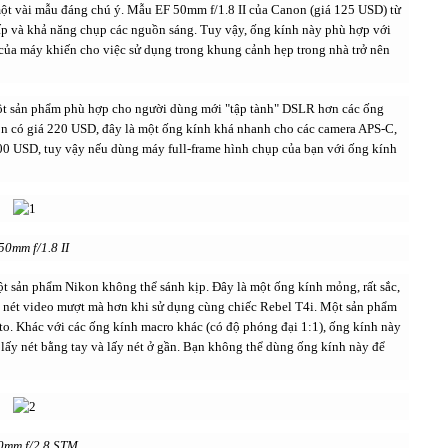
 một vài mẫu đáng chú ý. Mẫu EF 50mm f/1.8 II của Canon (giá 125 USD) từ
thấp và khả năng chụp các nguồn sáng. Tuy vậy, ống kính này phù hợp với
 của máy khiến cho việc sử dụng trong khung cảnh hẹp trong nhà trở nên
ột sản phẩm phù hợp cho người dùng mới "tập tành" DSLR hơn các ống
 có giá 220 USD, đây là một ống kính khá nhanh cho các camera APS-C,
00 USD, tuy vậy nếu dùng máy full-frame hình chụp của bạn với ống kính
50mm f/1.8 II
 sản phẩm Nikon không thể sánh kịp. Đây là một ống kính mỏng, rất sắc,
y nét video mượt mà hơn khi sử dụng cùng chiếc Rebel T4i. Một sản phẩm
. Khác với các ống kính macro khác (có độ phóng đại 1:1), ống kính này
hể lấy nét bằng tay và lấy nét ở gần. Bạn không thể dùng ống kính này để
0mm f/2.8 STM