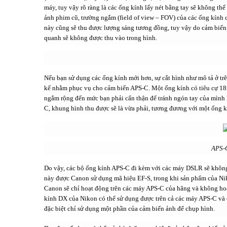
máy, tuy vậy rõ ràng là các ống kính lấy nét bằng tay sẽ không th
ảnh phim cũ, trường ngắm (field of view – FOV) của các ống kính
này cũng sẽ thu được lượng sáng tương đồng, tuy vậy do cảm biế
quanh sẽ không được thu vào trong hình.
Nếu bạn sử dụng các ống kính mới hơn, sự cắt hình như mô tả ở trê
kế nhằm phục vụ cho cảm biến APS-C. Một ống kính có tiêu cự 18m
ngắm rộng đến mức bạn phải cẩn thận để tránh ngón tay của mình 
C, khung hình thu được sẽ là vừa phải, tương đương với một ống k
APS-C
Do vậy, các bộ ống kính APS-C đi kèm với các máy DSLR sẽ khô
này được Canon sử dụng mã hiệu EF-S, trong khi sản phẩm của Nik
Canon sẽ chỉ hoạt động trên các máy APS-C của hãng và không hoạ
kính DX của Nikon có thể sử dụng được trên cả các máy APS-C và 
đặc biệt chỉ sử dụng một phần của cảm biến ảnh để chụp hình.