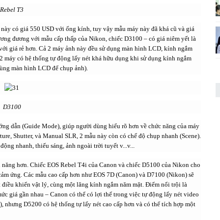
Rebel T3
này có giá 550 USD với ống kính, tuy vậy mẫu máy này đã khá cũ và giá
ương đương với mẫu cấp thấp của Nikon, chiếc D3100 – có giá niêm yết là
với giá rẻ hơn. Cả 2 máy ảnh này đều sử dụng màn hình LCD, kính ngắm
ả 2 máy có hệ thống tự động lấy nét khá hữu dụng khi sử dụng kính ngắm
dùng màn hình LCD để chụp ảnh).
D3100
ớng dẫn (Guide Mode), giúp người dùng hiểu rõ hơn về chức năng của máy
ture, Shutter, và Manual SLR, 2 mẫu này còn có chế độ chụp nhanh (Scene).
ng nhanh, thiếu sáng, ảnh ngoài trời tuyết v...v...
nh năng hơn. Chiếc EOS Rebel T4i của Canon và chiếc D5100 của Nikon cho
h cảm ứng. Các mẫu cao cấp hơn như EOS 7D (Canon) và D7100 (Nikon) sẽ
 điều khiển vật lý, cùng một lăng kính ngắm năm mặt. Điểm nổi trội là
c giá gần nhau – Canon có thể có lợi thế trong việc tự động lấy nét video
), nhưng D5200 có hệ thống tự lấy nét cao cấp hơn và có thể tích hợp một