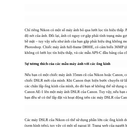
Chỉ riêng Nikon có một số máy ảnh bỏ qua lưới lọc tín hiệu thấp.
độ nét của ảnh. Đổi lại, ảnh có nguy cơ gặp phải tính trạng màu g
bề mặt – tuy vậy nếu như ảnh của bạn gặp phải hiệu ứng không m
Photoshop. Chiếc máy ảnh full-frame D800E, có cảm biến 36MP (đ
không có lưới lọc tín hiệu thấp, và các mẫu APS-C đầu bảng của c
Sự tương thích của các mẫu máy ảnh với các ống kính
Nếu bạn có một chiếc máy ảnh 35mm cũ của Nikon hoặc Canon, có 
chiếc DSLR mới của mình. Khi Canon thực hiện bước chuyển từ lấy
các chân lắp ống kính của mình, do đó bạn sẽ không thể sử dụng c
Canon AE-1 lên một máy ảnh DSLR của Canon. Tuy vậy, nếu bạn c
bạn đều sẽ có thể lắp đặt và hoạt động trên các máy DSLR của Ca
Các máy DSLR của Nikon có thể sử dụng phần lớn các ống kính do
(xem hình trên), tuy vậy có một số ngoại lệ. Trang web của người