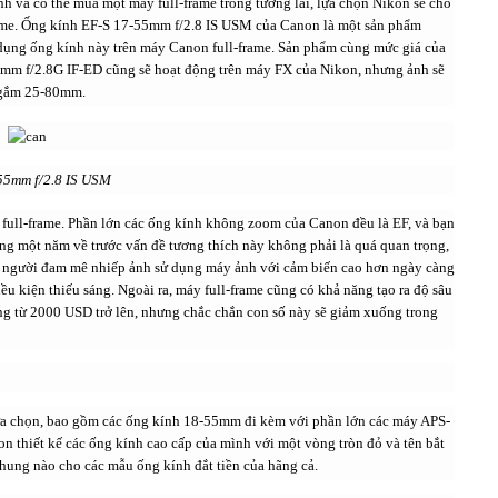
nh và có thể mua một máy full-frame trong tương lai, lựa chọn Nikon sẽ cho
frame. Ống kính EF-S 17-55mm f/2.8 IS USM của Canon là một sản phẩm
dụng ống kính này trên máy Canon full-frame. Sản phẩm cùng mức giá của
 f/2.8G IF-ED cũng sẽ hoạt động trên máy FX của Nikon, nhưng ảnh sẽ
 ngắm 25-80mm.
55mm f/2.8 IS USM
h full-frame. Phần lớn các ống kính không zoom của Canon đều là EF, và bạn
ng một năm về trước vấn đề tương thích này không phải là quá quan trọng,
g người đam mê nhiếp ảnh sử dụng máy ảnh với cảm biến cao hơn ngày càng
ều kiện thiếu sáng. Ngoài ra, máy full-frame cũng có khả năng tạo ra độ sâu
ng từ 2000 USD trở lên, nhưng chắc chắn con số này sẽ giảm xuống trong
ựa chọn, bao gồm các ống kính 18-55mm đi kèm với phần lớn các máy APS-
n thiết kế các ống kính cao cấp của mình với một vòng tròn đỏ và tên bắt
ung nào cho các mẫu ống kính đắt tiền của hãng cả.