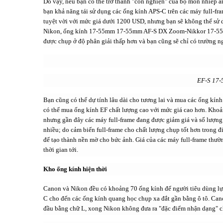
Do vậy, nếu bạn có thể trở thành "con nghiện" của bộ môn nhiếp ả
bạn khả năng tái sử dụng các ống kính APS-C trên các máy full-
tuyệt vời với mức giá dưới 1200 USD, nhưng bạn sẽ không thể sử 
Nikon, ống kính 17-55mm 17-55mm AF-S DX Zoom-Nikkor 17-55mm
được chụp ở độ phân giải thấp hơn và bạn cũng sẽ chỉ có trường
EF-S 17-
Bạn cũng có thể dự tính lâu dài cho tương lai và mua các ống kín
có thể mua ống kính EF chất lượng cao với mức giá cao hơn. Khoả
nhưng gần đây các máy full-frame đang được giảm giá và số lượn
nhiều; do cảm biến full-frame cho chất lượng chụp tốt hơn trong đi
để tạo thành nền mờ cho bức ảnh. Giá của các máy full-frame thườ
thời gian tới.
Kho ống kính hiện thời
Canon và Nikon đều có khoảng 70 ống kính để người tiêu dùng l
C cho đến các ống kính quang học chụp xa đắt gần bằng ô tô. Cano
đầu bằng chữ L, xong Nikon không đưa ra "đặc điểm nhận dạng" ch