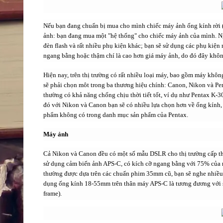
Nếu bạn đang chuẩn bị mua cho mình chiếc máy ảnh ống kính rời 
ảnh: bạn đang mua một "hệ thống" cho chiếc máy ảnh của mình. N
đèn flash và rất nhiều phụ kiện khác; bạn sẽ sử dụng các phụ kiện
ngang bằng hoặc thậm chí là cao hơn giá máy ảnh, do đó đây không
Hiện nay, trên thị trường có rất nhiều loại máy, bao gồm máy kh
sẽ phải chọn môt trong
ba thương hiệu chính: Canon, Nikon và Pen
thường có khả năng chống chịu thời tiết tốt, ví dụ như Pentax K-3
đó với Nikon và Canon bạn sẽ có nhiều lựa chọn hơn về ống kính, 
phẩm không có trong danh mục sản phẩm của Pentax.
Máy ảnh
Cả Nikon và Canon đều có một số mẫu DSLR cho thị trường cấp t
sử dụng cảm biến ảnh APS-C, có kích cỡ ngang bằng với 75% củ
thường được dựa trên các chuẩn phim 35mm cũ, bạn sẽ nghe nhiều v
dụng ống kính 18-55mm trên thân máy APS-C là tương đương với 
frame).