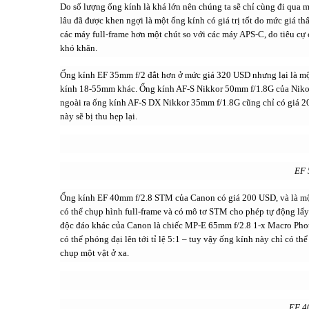
Do số lượng ống kính là khá lớn nên chúng ta sẽ chỉ cùng đi qua
lâu đã được khen ngợi là một ống kính có giá trị tốt do mức giá 
các máy full-frame hơn một chút so với các máy APS-C, do tiêu cự
khó khăn.
Ống kính EF 35mm f/2 đắt hơn ở mức giá 320 USD nhưng lại là m
kính 18-55mm khác. Ống kính AF-S Nikkor 50mm f/1.8G của Nikon
ngoài ra ống kính AF-S DX Nikkor 35mm f/1.8G cũng chỉ có giá 2
này sẽ bị thu hẹp lại.
EF 
Ống kính EF 40mm f/2.8 STM của Canon có giá 200 USD, và là một
có thể chụp hình full-frame và có mô tơ STM cho phép tự động lấ
độc đáo khác của Canon là chiếc MP-E 65mm f/2.8 1-x Macro Photo
có thể phóng đại lên tới tỉ lệ 5:1 – tuy vậy ống kính này chỉ có t
chụp một vật ở xa.
EF 4