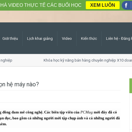
HÁ VIDEO THỰC TẾ CÁC BUỔI HỌC
XEM LUÔN
Giới thiệu
Lịch khai giảng
Video
Kiến thức
Liên hệ - Đăng 
hiệp
Khóa học kỹ năng bán hàng chuyên nghiệp X10 doanh s
họn hệ máy nào?
ng đồng đam mê công nghệ. Các biên tập viên của
PCMag
mới đây đã có
ho bạn đọc, bao gồm cả những người mới tập chụp ảnh và cả những người đã
kèm.