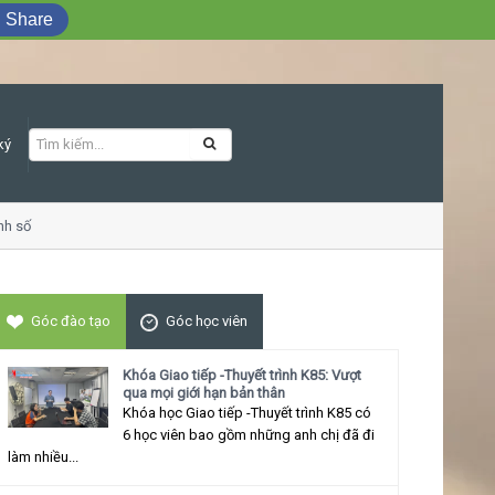
Share
ký
ố
Khóa học Giao tiếp ứng xử thu hút
Góc đào tạo
Góc học viên
Khóa Giao tiếp -Thuyết trình K85: Vượt
qua mọi giới hạn bản thân
Khóa học Giao tiếp -Thuyết trình K85 có
6 học viên bao gồm những anh chị đã đi
làm nhiều...