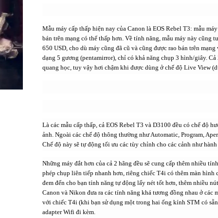
Mẫu máy cấp thấp hiện nay của Canon là EOS Rebel T3: mẫu máy 
bán trên mạng có thể thấp hơn. Về tính năng, mẫu máy này cũng t
650 USD, cho dù máy cũng đã cũ và cũng được rao bán trên mạng 
dạng 5 gương (pentamirror), chỉ có khả năng chụp 3 hình/giây. C
quang học, tuy vậy hơi chậm khi được dùng ở chế độ Live View (
Là các mẫu cấp thấp, cả EOS Rebel T3 và D3100 đều có chế độ hư
ảnh. Ngoài các chế độ thông thường như Automatic, Program, Aper
Chế độ này sẽ tự động tối ưu các tùy chỉnh cho các cảnh như hành độ
Những máy đắt hơn của cả 2 hãng đều sẽ cung cấp thêm nhiều tí
phép chụp liên tiếp nhanh hơn, riêng chiếc T4i có thêm màn hìn
đem đến cho bạn tính năng tự động lấy nét tốt hơn, thêm nhiều nút
Canon và Nikon đưa ra các tính năng khá tương đồng nhau ở các mứ
với chiếc T4i (khi bạn sử dụng một trong hai ống kính STM có sẵn
adapter Wifi đi kèm.