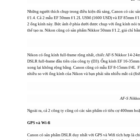
Những người thích chụp trong điều kiện đủ sáng, Canon có các sản
f/1.4. Cả 2 mẫu EF 50mm f/1.2L USM (1600 USD) và EF 85mm f/1.
2 ống kính này. Bức ảnh ở phía dưới được chụp với ống kính nói tr
thể tạo ra. Nikon cũng có sản phẩm Nikkor 50mm f/1.2, giá chỉ bằ
Nikon có ống kính full-frame rộng nhất, chiếc AF-S Nikkor 14-2
DSLR full-frame đầu tiên của công ty (D3). Ống kính EF 16-35mm
xong lại không rộng bằng. Canon cũng có mẫu EF 8-15mm f/4L F
nhiều so với ống kính của Nikon và bạn phải sửa nhiễu mắt cá (fis
AF-S Nikko
Ngoài ra, cả 2 công ty cũng có các sản phẩm có tiêu cự 400mm h
GPS và Wi-fi
Canon có sản phẩm DSLR duy nhất với GPS và Wifi tích hợp là ch