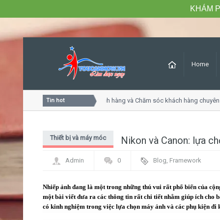
KHÁM P
Home
Khóa học Tư duy dịch vụ khách hàng và Chăm sóc khách hàng chuyên ng
Tin hot
Thiết bị và máy móc
Nikon và Canon: lựa c
Admin
0
Blog
,
Framework
Nhiếp ảnh đang là một trong những thú vui rất phổ biến của cộ
một bài viết đưa ra các thông tin rất chi tiết nhằm giúp ích c
có kinh nghiệm trong việc lựa chọn máy ảnh và các phụ kiện đi 