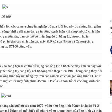
D5100
K
 Phần lớn các camera chuyên nghiệp bỏ qua lưới lọc này do chúng làm giảm
Đ
ợn sóng (nhiều dải màu dạng cầu vồng) xuất hiện khi chụp một số chất liệu
I
ong muốn này, bạn có thể bỏ hiệu ứng đó đi bằng Lightroom hoặc
ộ phân giải cao nhất trên các máy SLR của cả Nikon và Canon) cũng
ông ty, D7100 cũng vậy.
n
khả năng bạn sẽ có thể sử dụng các ống kính từ chiếc máy ảnh cũ này với
2
 nét bằng tay sang lấy nét tự động vào thập niên 1980, hãng cũng thay đổi
ác ống kính lấy nét bằng tay trên các camera có chân gắn ống kính FD như
ó một chiếc máy ảnh phim 35mm EOS của Canon, tất cả các ống kính của
non.
2
 hãng sản xuất từ sau năm 1977, ví dụ như ống kính 50mm khẩu độ f/1.2
 hâm mộ Nikon có một biểu đồ ghi rõ về sự tương thích của ống kính và thân