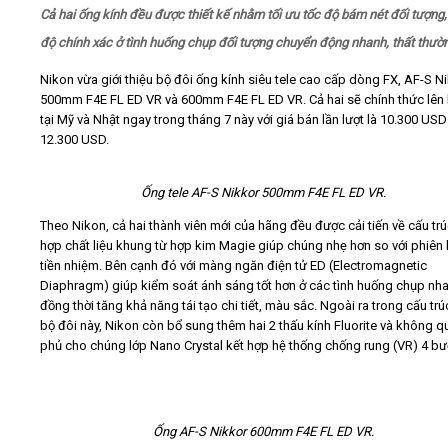
Cả hai ống kính đều được thiết kế nhằm tối ưu tốc độ bám nét đối tượng,
độ chính xác ở tình huống chụp đối tượng chuyển động nhanh, thất thườ
Video
Nikon vừa giới thiệu bộ đôi ống kính siêu tele cao cấp dòng FX, AF-S N
Kiến thức
500mm F4E FL ED VR và 600mm F4E FL ED VR. Cả hai sẽ chính thức lên k
tại Mỹ và Nhật ngay trong tháng 7 này với giá bán lần lượt là 10.300 USD
12.300 USD.
Liên hệ - Đăng ký
Ống tele AF-S Nikkor 500mm F4E FL ED VR.
Theo Nikon, cả hai thành viên mới của hãng đều được cải tiến về cấu trú
hợp chất liệu khung từ hợp kim Magie giúp chúng nhẹ hơn so với phiên
Tìm kiếm
tiền nhiệm. Bên cạnh đó với màng ngăn điện tử ED (Electromagnetic
Diaphragm) giúp kiểm soát ánh sáng tốt hơn ở các tình huống chụp nh
đồng thời tăng khả năng tái tạo chi tiết, màu sắc. Ngoài ra trong cấu tr
bộ đôi này, Nikon còn bổ sung thêm hai 2 thấu kính Fluorite và không q
phủ cho chúng lớp Nano Crystal kết hợp hệ thống chống rung (VR) 4 bư
Ống AF-S Nikkor 600mm F4E FL ED VR.