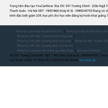
Trung tâm đào tạo YouCanNow: Địa Chỉ: 391 Trường Chinh - (Gần Ngã T
Thanh Xuân - Hà Nội SĐT: 19001860 (máy lẻ 4) - 0985349755 Đang có 
trình đặc biệt giảm 20% học phí cho học viên đăng ký trước khai giảng 7
Khóa học giao tiếp thuyết trình 3-5-7
Khóa giao tiếp thuyết trình cuối
Khóa học MC dẫn chương trình trong tuần
Khóa học MC dẫn chương trình cuối tuần
Khóa học MC chuyên dẫn
Khóa học MC dẫn chương trình cho trẻ em
Khóa học telesale bán hàng qua điện thoại
Đào tạo In-house
ĐC:391 Trường Chinh/HN - SĐT: 19001860 (máy lẻ 4) - 0985349755. Trung
trực thuộc CÔNG TY TNHH YÊU CONTENT NETWORK.
Xem Bản đồ