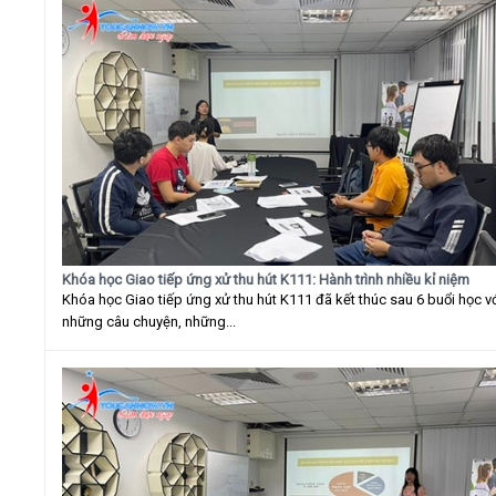
Khóa học Giao tiếp ứng xử thu hút K111: Hành trình nhiều kỉ niệm
Khóa học Giao tiếp ứng xử thu hút K111 đã kết thúc sau 6 buổi học v
những câu chuyện, những...