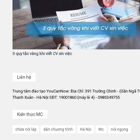
3 quy tắc vàng khi viết CV xin việc
Liên hệ
Trung tâm đào tạo YouCanNow: Địa Chỉ: 391 Trường Chinh - (Gần Ngã T
Thanh Xuân - Hà Nội SĐT: 19001860 (máy lẻ 4) - 0985349755
Kiến thức MC
chữa nói lắp
dẫn chương trình
Hà Nội
Mc
nói ngọng