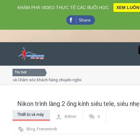
KHÁM PHÁ VIDEO THỰC TẾ CÁC BUỔI HỌC
XEM LUÔN
Share
Tin hot
Close
ng và Chăm sóc khách hàng chuyên nghiệp
Khóa học kỹ năng
trình online
Khóa học "Nghệ thu
, 7
Khóa học làm phim
Nikon trình làng 2 ống kính siêu tele, siêu nhẹ
Home
Thiết bị và máy
Admin
0
Giới thiệu
móc
Blog
,
Framework
Lịch khai giảng