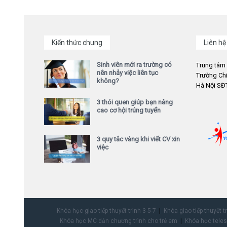
Kiến thức chung
Liên hệ
Sinh viên mới ra trường có
Trung tâm
nên nhảy việc liên tục
Trường Chi
không?
Hà Nội SĐT
3 thói quen giúp bạn nâng
cao cơ hội trúng tuyển
3 quy tắc vàng khi viết CV xin
việc
Khóa học giao tiếp thuyết trình 3-5-7
Khóa giao tiếp thuyết t
Khóa học MC dẫn chương trình cho trẻ em
Khóa học teles