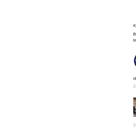
K
Đ
I
n
2
2