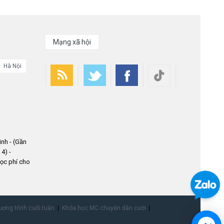
Mạng xã hội
Hà Nội
nh - (Gần
4) -
ọc phí cho
ơng trình cuối tuần
Khóa học MC chuyên dẫn cưới