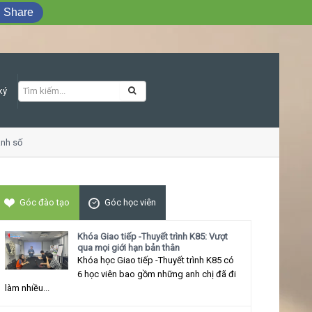
Share
ký
h số
Khóa học Giao tiếp ứng xử thu hút
Góc đào tạo
Góc học viên
Khóa Giao tiếp -Thuyết trình K85: Vượt
qua mọi giới hạn bản thân
Khóa học Giao tiếp -Thuyết trình K85 có
6 học viên bao gồm những anh chị đã đi
làm nhiều...