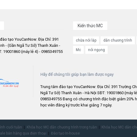
Kiến thức MC
 đào tạo YouCanNow: Địa Chỉ: 391
chữa nói lắp
dẫn chương trình
nh - (Gần Ngã Tư Sở) Thanh Xuân -
Mc
nói ngọng
: 19001860 (máy lẻ 4) - 0985349755
Hãy để chúng tôi giúp bạn làm được ngay
Trung tâm đào tạo YouCanNow: Địa Chỉ: 391 Trường Chi
Ngã Tư Sở) Thanh Xuân - Hà Nội SĐT: 19001860 (máy lẻ 
0985349755 Đang có chương trình đặc biệt giảm 20% h
học viên đăng ký trước khai giảng 7 ngày.
rình cuối tuần
Khóa học MC dẫn chương trình trong tuần
Khóa học MC dẫn chư
ale bán hàng qua điện thoại
Đào tạo In-house