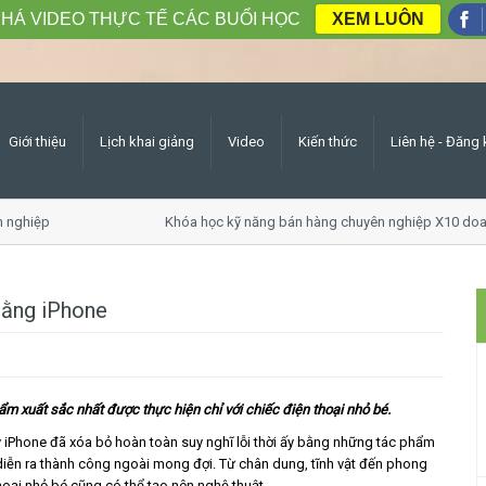
HÁ VIDEO THỰC TẾ CÁC BUỔI HỌC
XEM LUÔN
Giới thiệu
Lịch khai giảng
Video
Kiến thức
Liên hệ - Đăng 
nghiệp
Khóa học kỹ năng bán hàng chuyên nghiệp X10 doan
bằng iPhone
m xuất sắc nhất được thực hiện chỉ với chiếc điện thoại nhỏ bé.
iPhone đã xóa bỏ hoàn toàn suy nghĩ lỗi thời ấy bằng những tác phẩm
 diễn ra thành công ngoài mong đợi. Từ chân dung, tĩnh vật đến phong
hoại nhỏ bé cũng có thể tạo nên nghệ thuật.