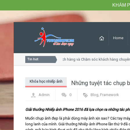
KHÁM P
Home
Khóa học Tư duy dịch vụ khách hàng và Chăm sóc khách hàng chuyên 
Tin hot
Khóa học nhiếp ảnh
Những tuyệt tác chụp 
Admin
0
Blog
,
Framework
Giải thưởng Nhiếp ảnh iPhone 2016 đã lựa chọn ra những tác phẩ
Muốn chụp ảnh đẹp là phải dùng máy ảnh xịn sao? Các tay máy 
long lanh của mình. Giải thưởng Nhiếp ảnh iPhone lần thứ 9 đã
cảnh, mỗi bức hình đoạt giải đã cho thấy lăng kính chiếc điện t