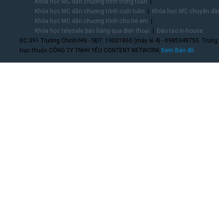
Khóa học MC dẫn chương trình trong tuần
Khóa học MC dẫn chương trình cuối tuần
Khóa học MC chuyên dẫn
Khóa học MC dẫn chương trình cho trẻ em
Khóa học telesale bán hàng qua điện thoại
Đào tạo In-house
ĐC:391 Trường Chinh/HN - SĐT: 19001860 (máy lẻ 4) - 0985349755. Trung
trực thuộc CÔNG TY TNHH YÊU CONTENT NETWORK.
Xem Bản đồ