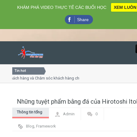
KHÁM PHÁ VIDEO THỰC TẾ CÁC BUỔI HỌC
XEM LUÔN
Share
Tin hot
Close
 khách hàng và Chăm sóc khách hàng chuyên nghiệp
Khóa họ
 - thuyết trình online
Khóa học
hiều thứ 4, 7
Khóa họ
Những tuyệt phẩm bằng đá của Hirotoshi Ito
Home
Thông tin tổng
Admin
0
Giới thiệu
hợp
Blog
,
Framework
Lịch khai giảng