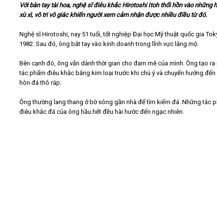
Với bàn tay tài hoa, nghệ sĩ điêu khắc Hirotoshi Itoh thổi hồn vào những 
xù xì, vô tri vô giác khiến người xem cảm nhận được nhiều điều từ đó.
Video
Nghệ sĩ Hirotoshi, nay 51 tuổi, tốt nghiệp Đại học Mỹ thuật quốc gia To
1982. Sau đó, ông bắt tay vào kinh doanh trong lĩnh vực lăng mộ.
Kiến thức
Bên cạnh đó, ông vẫn dành thời gian cho đam mê của mình. Ông tạo ra 
Liên hệ - Đăng ký
tác phẩm điêu khắc bằng kim loại trước khi chú ý và chuyển hướng đế
hòn đá thô ráp.
Ông thường lang thang ở bờ sông gần nhà để tìm kiếm đá. Những tác 
điêu khắc đá của ông hầu hết đều hài hước đến ngạc nhiên.​
Tìm kiếm