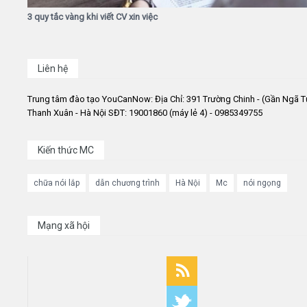
3 quy tắc vàng khi viết CV xin việc
Liên hệ
Trung tâm đào tạo YouCanNow: Địa Chỉ: 391 Trường Chinh - (Gần Ngã T
Thanh Xuân - Hà Nội SĐT: 19001860 (máy lẻ 4) - 0985349755
Kiến thức MC
chữa nói lắp
dẫn chương trình
Hà Nội
Mc
nói ngọng
Mạng xã hội