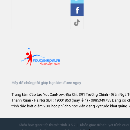
Hãy để chúng tôi giúp bạn làm được ngay
Trung tâm đào tạo YouCanNow: Địa Chỉ: 391 Trường Chinh - (Gần Ngã T
Thanh Xuân - Hà Nội SĐT: 19001860 (máy lẻ 4) - 0985349755 Đang có 
trình đặc biệt giảm 20% học phí cho học viên đăng ký trước khai giảng 7
Khóa học giao tiếp thuyết trình 3-5-7
Khóa giao tiếp thuyết trình cuối