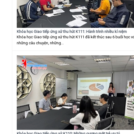
Khóa học Giao tiếp ứng xử thu hút K111: Hành trình nhiều kỉ niệm
Khóa học Giao tiếp ứng xử thu hút K111 đã kết thúc sau 6 buổi học v
những câu chuyện, những...
Khóa học Giao tiếp ứng xử K110: Những gương mặt trẻ ưu tú