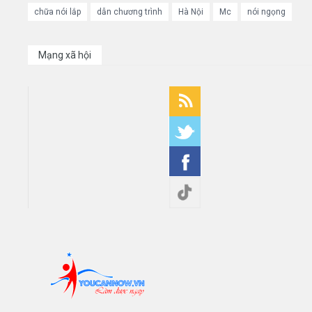
chữa nói lắp
dẫn chương trình
Hà Nội
Mc
nói ngọng
Mạng xã hội