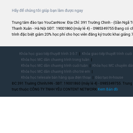
Hãy để chúng tôi giúp bạn làm được ngay
Trung tâm đào tạo YouCanNow: Địa Chỉ: 391 Trường Chinh - (Gần Ngã T
Thanh Xuân - Hà Nội SĐT: 19001860 (máy lẻ 4) - 0985349755 Đang có 
trình đặc biệt giảm 20% học phí cho học viên đăng ký trước khai giảng 7
Khóa học giao tiếp thuyết trình 3-5-7
Khóa giao tiếp thuyết trình cuối
Khóa học MC dẫn chương trình trong tuần
Khóa học MC dẫn chương trình cuối tuần
Khóa học MC chuyên dẫn
Khóa học MC dẫn chương trình cho trẻ em
Khóa học telesale bán hàng qua điện thoại
Đào tạo In-house
ĐC:391 Trường Chinh/HN - SĐT: 19001860 (máy lẻ 4) - 0985349755. Trung
trực thuộc CÔNG TY TNHH YÊU CONTENT NETWORK.
Xem Bản đồ