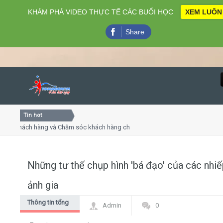
KHÁM PHÁ VIDEO THỰC TẾ CÁC BUỔI HỌC
XEM LUÔN
Share
Tin hot
Close
 khách hàng và Chăm sóc khách hàng chuyên nghiệp
Khóa họ
 - thuyết trình online
Khóa học
hiều thứ 4, 7
Khóa họ
Những tư thế chụp hình 'bá đạo' của các nhi
Home
ảnh gia
Giới thiệu
Thông tin tổng
Admin
0
hợp
Lịch khai giảng