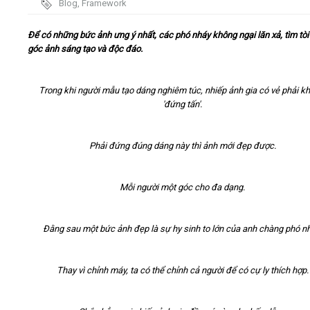
Blog
,
Framework
Video
Để có những bức ảnh ưng ý nhất, các phó nháy không ngại lăn xả, tìm tò
góc ảnh sáng tạo và độc đáo.
Kiến thức
Trong khi người mẫu tạo dáng nghiêm túc, nhiếp ảnh gia có vẻ phải k
Liên hệ - Đăng ký
'đứng tấn'.
Phải đứng đúng dáng này thì ảnh mới đẹp được.
Tìm kiếm
Mỗi người một góc cho đa dạng.
Đằng sau một bức ảnh đẹp là sự hy sinh to lớn của anh chàng phó nh
Thay vì chỉnh máy, ta có thể chỉnh cả người để có cự ly thích hợp.