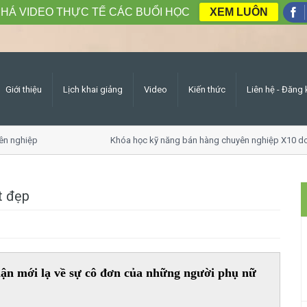
HÁ VIDEO THỰC TẾ CÁC BUỔI HỌC
XEM LUÔN
Giới thiệu
Lịch khai giảng
Video
Kiến thức
Liên hệ - Đăng 
nghiệp
Khóa học kỹ năng bán hàng chuyên nghiệp X10 doan
t đẹp
n mới lạ về sự cô đơn của những người phụ nữ