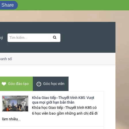
Share
ký
h số
Khóa học Giao tiếp ứng xử thu hút
Góc đào tạo
Góc học viên
Khóa Giao tiếp -Thuyết trình K85: Vượt
qua mọi giới hạn bản thân
Khóa học Giao tiếp -Thuyết trình K85 có
6 học viên bao gồm những anh chị đã đi
làm nhiều...