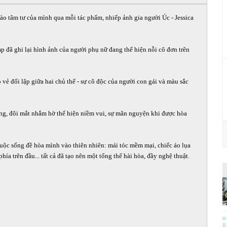
o tâm tư của mình qua mỗi tác phẩm, nhiếp ảnh gia người Úc - Jessica
 đã ghi lại hình ảnh của người phụ nữ đang thể hiện nỗi cô đơn trên
ẻ đối lập giữa hai chủ thể - sự cô độc của người con gái và màu sắc
dáng, đôi mắt nhắm hờ thể hiện niềm vui, sự mãn nguyện khi được hòa
cuộc sống đề hòa mình vào thiên nhiên: mái tóc mềm mại, chiếc áo lụa
ía trên đầu... tất cả đã tạo nên một tổng thể hài hòa, đầy nghệ thuật.