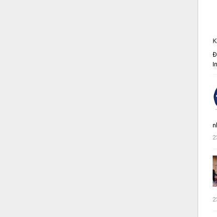
K
Đ
I
n
2
2