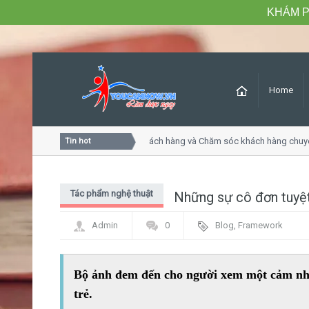
KHÁM P
Home
Khóa học Tư duy dịch vụ khách hàng và Chăm sóc khách hàng chuyên 
Tin hot
Tác phẩm nghệ thuật
Những sự cô đơn tuyệ
Admin
0
Blog
,
Framework
Bộ ảnh đem đến cho người xem một cảm nhậ
trẻ.