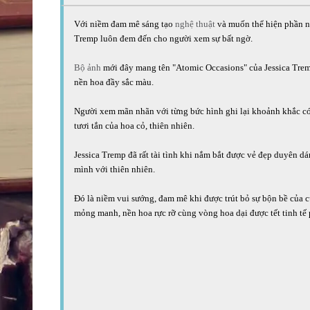
Với niềm đam mê sáng tạo
nghệ thuật
và muốn thể hiện phần nà
Tremp luôn đem đến cho người xem sự bất ngờ.
Bộ ảnh
mới đây mang tên "Atomic Occasions" của Jessica Tremp
nền hoa đầy sắc màu.
Người xem mãn nhãn với từng bức hình ghi lại khoảnh khắc có v
tươi tắn của hoa cỏ, thiên nhiên.
Jessica Tremp đã rất tài tình khi nắm bắt được vẻ đẹp duyên 
mình với thiên nhiên.
Đó là niềm vui sướng, đam mê khi được trút bỏ sự bộn bề của 
mỏng manh, nền hoa rực rỡ cùng vòng hoa dại được tết tinh tế ph