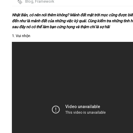
Blog
,
Framework
Video
Nhật Bản, có nên nói thêm không? Mảnh đất mặt trời mọc cũng được biế
đến như là mảnh đất của những việc kỳ quái. Cùng kiểm tra những tình 
sau đây nó có thể làm bạn cứng họng và thậm chí là sợ hãi
Kiến thức
1. Vui nhộn
Liên hệ - Đăng ký
Tìm kiếm