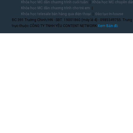
Khóa học MC dẫn chương trình cuối tuần
Khóa học MC chuyên dẫn
Khóa học MC dẫn chương trình cho trẻ em
Khóa học telesale bán hàng qua điện thoại
Đào tạo In-house
ĐC:391 Trường Chinh/HN - SĐT: 19001860 (máy lẻ 4) - 0985349755. Trung
trực thuộc CÔNG TY TNHH YÊU CONTENT NETWORK.
Xem Bản đồ