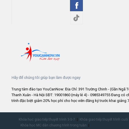
Hãy để chúng tôi giúp bạn làm được ngay
Trung tâm đào tạo YouCanNow: Địa Chỉ: 391 Trường Chinh - (Gần Ngã T
Thanh Xuân - Hà Nội SĐT: 19001860 (máy lẻ 4) - 0985349755 Đang có 
trình đặc biệt giảm 20% học phí cho học viên đăng ký trước khai giảng 7
Khóa học giao tiếp thuyết trình 3-5-7
Khóa giao tiếp thuyết trình cuối
Khóa học MC dẫn chương trình trong tuần