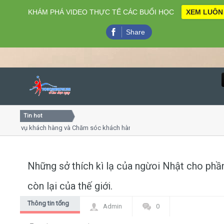
KHÁM PHÁ VIDEO THỰC TẾ CÁC BUỔI HỌC
XEM LUÔN
Share
Tin hot
Close
h vụ khách hàng và Chăm sóc khách hàng chuyên nghiệp
Kh
 tiếp - thuyết trình online
Khó
đẹp chiều thứ 4, 7
Kh
Những sở thích kì lạ của ngừoi Nhật cho phầ
Home
còn lại của thế giới.
Giới thiệu
Thông tin tổng
Admin
0
hợp
Lịch khai giảng