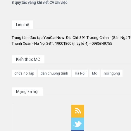
3 quy tắc vàng khi viết CV xin việc
Liên hệ
Trung tâm đào tạo YouCanNow: Địa Chỉ: 391 Trường Chinh - (Gần Ngã T
Thanh Xuân - Hà Nội SĐT: 19001860 (máy lẻ 4) - 0985349755
Kiến thức MC
chữa nói lắp
dẫn chương trình
Hà Nội
Mc
nói ngọng
Mạng xã hội