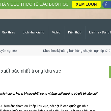
HÁ VIDEO THỰC TẾ CÁC BUỔI HỌC
XEM LUÔN
Giới thiệu
Lịch khai giảng
Video
Kiến thức
Liên hệ - Đăng 
ên nghiệp
Khóa học kỹ năng bán hàng chuyên nghiệp X10 d
 xuất sắc nhất trong khu vực
a) giành hai vị trí cao nhất cùng những giải thưởng có giá trị của giải
000 bức ảnh tham dự khắp khu vực, nổi bật là các quốc gia như
 đã chứng kiến những nhiếp ảnh gia tràn đầy khao khát trong khu vực