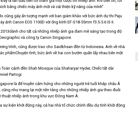
y là lần đầu tiên tôi tham gia một cuộc thi nhiếp ảnh. Khi biết tin, tôi
hích bằng chiếc máy ảnh mới và cải thiện kỹ năng của mình”.
ndo cũng gây ấn tượng mạnh với ban giám khảo với bức ảnh dự thi Paju
áy ảnh Canon EOS 1100D với ống kính EF-S18-55mm f3.5-5.6 IS II.
OS 2013dành cho tất cả những nhiếp ảnh gia đam mê sáng tạo trong độ
l Geographic và công ty Canon Singapore.
hương trình, cũng được trao cho Saidkhsan đền từ Indonesia. Anh về nhà
 tác phẩmChuyện tình, bức ảnh về hai con bướm quấn lấy nhau bên một
 Toàn cảnh đền Shah Mosque của Shaharyar Hyder, Chiếc tất dài
niel Partogi.
ngapore là để truyền cảm hứng cho những người trẻ tuổi khắp châu Á
, cũng như mang lại một nền tảng cho những nhiếp ảnh gia theo đuỗi
ệ thuật nhiếp ảnh trong khu vực Đông Nam Á.
sự kiện khởi động này, cả hai nhà tổ chức chính đều dự tính khởi động