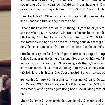
nộp những góc nhìn sáng tạo nhất để giành giải thưởng lớn là
miễn phí, cùng một máy ảnh Canon EOS 60D DSLR và ống kính EF
Đánh bại hơn 27.000 bức ảnh khác, Hanggi Tyo (Indonesia) đã 
khao khát bằng bức ảnh Nụ cười tỏa sắc.
“Không thể tin được là tôi đã chiến thắng. Thực ra tôi chụp bức 
Jakarta vào ngày 1/12/2012". Vẫn trong niềm hân hoan, cô gái 21 t
biết bạn ấy từ khi bạn ấy học lớp 3 trường trung học. Tôi đã bắt
còn rất trẻ nhưng bạn ấy đã tự thiết kế trang phục để tham gia 
máy hình mới toanh của mình. Tôi cảm ơn ban tổ chức rất nhiều v
Bức ảnh của Tyo miêu tả một cô gái trẻ tươi cười trong bộ tran
Gabby Salazar, nhiếp ảnh gia National Geographic nhận xét: 
sắc và một bố cục sáng tạo. Nhiếp ảnh gia đã thật sự bắt được
khiến bạn cứ muốn nhìn mãi vào cô ấy, hoa văn và làn điệu của b
một bên khung hình và những đường nét trên trang phục của cô 
Bên cạnh đó, người về nhì là Chan Zhi Ying, một cô gái khác, 22
ảnh Canon EOS 650D với ống kính EF-S18-55mm f3.5-5.6 IS II c
cảnh một đứa trẻ nghịch ngợm trong bồn nước khi đang tắm, c
tư.
Chan nói: “Tôi luôn thích nhiếp ảnh, và tấm này tôi chụp tại nhà