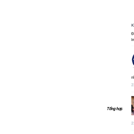
K
Đ
I
n
2
Tổng hợp
2