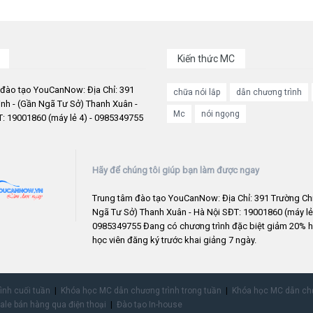
Kiến thức MC
 đào tạo YouCanNow: Địa Chỉ: 391
chữa nói lắp
dẫn chương trình
nh - (Gần Ngã Tư Sở) Thanh Xuân -
Mc
nói ngọng
: 19001860 (máy lẻ 4) - 0985349755
Hãy để chúng tôi giúp bạn làm được ngay
Trung tâm đào tạo YouCanNow: Địa Chỉ: 391 Trường Chi
Ngã Tư Sở) Thanh Xuân - Hà Nội SĐT: 19001860 (máy lẻ 
0985349755 Đang có chương trình đặc biệt giảm 20% h
học viên đăng ký trước khai giảng 7 ngày.
rình cuối tuần
Khóa học MC dẫn chương trình trong tuần
Khóa học MC dẫn chư
ale bán hàng qua điện thoại
Đào tạo In-house