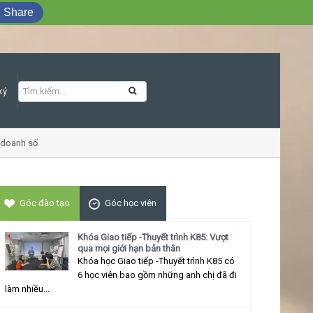
Share
ký
oanh số
Khóa học Giao tiếp ứng xử thu h
Góc đào tạo
Góc học viên
Khóa Giao tiếp -Thuyết trình K85: Vượt
qua mọi giới hạn bản thân
Khóa học Giao tiếp -Thuyết trình K85 có
6 học viên bao gồm những anh chị đã đi
làm nhiều...