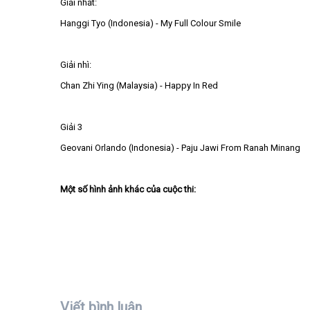
Giải nhất:
Hanggi Tyo (Indonesia) - My Full Colour Smile
Giải nhì:
Chan Zhi Ying (Malaysia) - Happy In Red
Giải 3
Geovani Orlando (Indonesia) - Paju Jawi From Ranah Minang
Một số hình ảnh khác của cuộc thi:
Viết bình luận