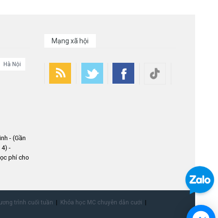
Mạng xã hội
Hà Nội
nh - (Gần
4) -
ọc phí cho
ơng trình cuối tuần
Khóa học MC chuyên dẫn cưới