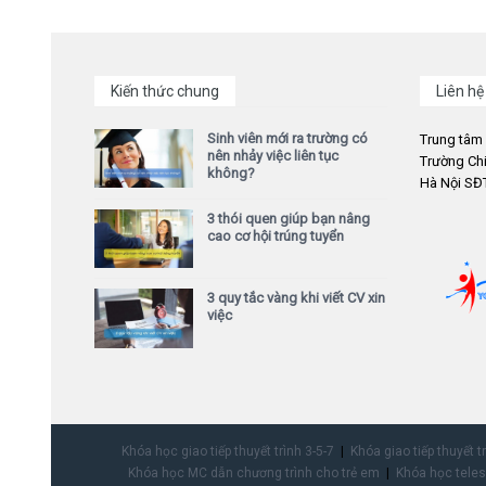
Kiến thức chung
Liên hệ
Sinh viên mới ra trường có
Trung tâm
nên nhảy việc liên tục
Trường Chi
không?
Hà Nội SĐT
3 thói quen giúp bạn nâng
cao cơ hội trúng tuyển
3 quy tắc vàng khi viết CV xin
việc
Khóa học giao tiếp thuyết trình 3-5-7
Khóa giao tiếp thuyết t
Khóa học MC dẫn chương trình cho trẻ em
Khóa học teles