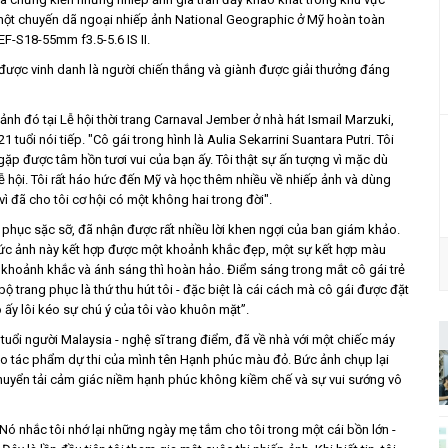
 một chuyến dã ngoại nhiếp ảnh National Geographic ở Mỹ hoàn toàn
-S18-55mm f3.5-5.6 IS II.
được vinh danh là người chiến thắng và giành được giải thưởng đáng
ảnh đó tại Lễ hội thời trang Carnaval Jember ở nhà hát Ismail Marzuki,
uổi nói tiếp. "Cô gái trong hình là Aulia Sekarrini Suantara Putri. Tôi
 gặp được tâm hồn tươi vui của bạn ấy. Tôi thật sự ấn tượng vì mặc dù
lễ hội. Tôi rất háo hức đến Mỹ và học thêm nhiều về nhiếp ảnh và dùng
ì đã cho tôi cơ hội có một không hai trong đời".
g phục sặc sỡ, đã nhận được rất nhiều lời khen ngợi của ban giám khảo.
“Bức ảnh này kết hợp được một khoảnh khắc đẹp, một sự kết hợp màu
 khoảnh khắc và ánh sáng thì hoàn hảo. Điểm sáng trong mắt cô gái trẻ
ộ trang phục là thứ thu hút tôi - đặc biệt là cái cách mà cô gái được đặt
ấy lôi kéo sự chú ý của tôi vào khuôn mặt”.
 tuổi người Malaysia - nghệ sĩ trang điểm, đã về nhà với một chiếc máy
ho tác phẩm dự thi của mình tên Hạnh phúc màu đỏ. Bức ảnh chụp lại
huyển tải cảm giác niềm hạnh phúc không kiềm chế và sự vui sướng vô
. Nó nhắc tôi nhớ lại những ngày mẹ tắm cho tôi trong một cái bồn lớn -