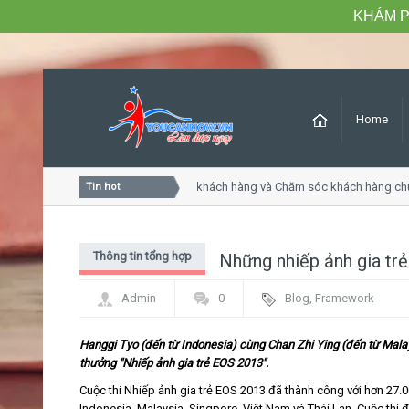
KHÁM P
Home
Khóa học Tư duy dịch vụ khách hàng và Chăm sóc khách hàng chuy
Tin hot
Thông tin tổng hợp
Những nhiếp ảnh gia trẻ
Admin
0
Blog
,
Framework
Hanggi Tyo (đến từ Indonesia) cùng Chan Zhi Ying (đến từ Malaysi
thưởng "Nhiếp ảnh gia trẻ EOS 2013".
Cuộc thi Nhiếp ảnh gia trẻ EOS 2013 đã thành công với hơn 27.
Indonesia, Malaysia, Singpore, Việt Nam và Thái Lan. Cuộc thi