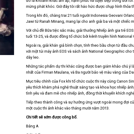
đó là khoảnh khắc ấm áp, hạnh phúc và tuyệt đẹp trong đời tôi. Đâ
mừng phát khóc. Giờ đây tôi rất háo hức được chụp hình thỏa t
Trong khi đó, chàng trai 21 tuổi người Indonesia Geovani Orla
Jawi từ Ranah Minang, mang lại cho anh giải ba và một chiếc m
Với chủ đề Bữa tiệc sắc màu, giải thưởng Nhiếp ảnh gia trẻ E
tuổi 13-25, và được đồng tổ chức bởi kênh truyền hình Nationa
Ngoài ra, giải khán giả bình chọn, tính theo bầu chọn từ đầu c
với một túi máy ảnh EOS và sách ảnh National Geographic cho
dây leo.
Những tác phẩm dự thi khác cũng được ban giám khảo chú ý là
nhất của Firman Maulana, và Ba người bảo vệ màu vàng của Dan
Mục tiêu chính của Fox khi tổ chức cuộc thi này cùng Canon Si
yêu thích khám phá nghệ thuật sáng tạo và khoa học nhiếp ảnh
tình yêu và đam mê cho nhiếp ảnh, đồng thời khuyến khích ngh
Tiếp theo thành công và sự hưởng ứng vượt ngoài mong đợi của 
một cuộc thi ảnh khác vào tháng mười năm 2013.
Chi tiết sẽ sớm được công bố.
Bảng A