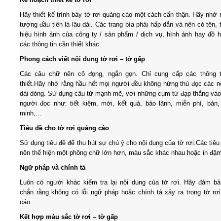
Hãy thiết kế trình bày tờ rơi quảng cáo một cách cẩn thận. Hãy nhớ 
tượng đầu tiên là lâu dài. Các trang bìa phải hấp dẫn và nên có tên,
hiệu hình ảnh của công ty / sản phẩm / dịch vụ, hình ảnh hay đồ 
các thông tin cần thiết khác.
Phong cách viết nội dung tờ rơi – tờ gấp
Các câu chữ nên cô đọng, ngắn gọn. Chỉ cung cấp các thông t
thiết.Hãy nhớ rằng hầu hết mọi người đều không hứng thú đọc các n
dài dòng. Sử dụng câu từ mạnh mẽ, với những cụm từ đạp thẳng vào
người đọc như: tiết kiệm, mới, kết quả, bảo lãnh, miễn phí, bán
minh,…
Tiêu đề cho tờ rơi quảng cáo
Sử dụng tiêu đề để thu hút sự chú ý cho nội dung của tờ rơi.Các tiêu
nên thể hiện một phông chữ lớn hơn, màu sắc khác nhau hoặc in đậm
Ngữ pháp và chính tả
Luôn có người khác kiểm tra lại nội dung của tờ rơi. Hãy đảm b
chắn rằng không có lỗi ngữ pháp hoặc chính tả xảy ra trong tờ rơ
cáo…
Kết hợp màu sắc tờ rơi – tờ gấp