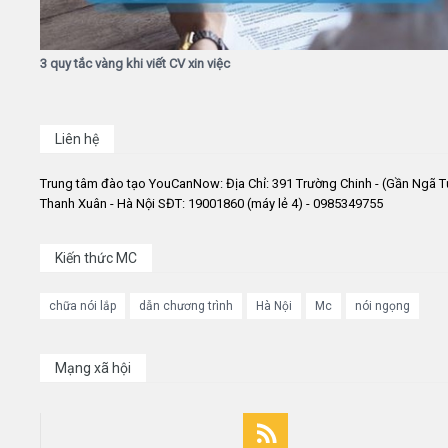
3 quy tắc vàng khi viết CV xin việc
Liên hệ
Trung tâm đào tạo YouCanNow: Địa Chỉ: 391 Trường Chinh - (Gần Ngã T
Thanh Xuân - Hà Nội SĐT: 19001860 (máy lẻ 4) - 0985349755
Kiến thức MC
chữa nói lắp
dẫn chương trình
Hà Nội
Mc
nói ngọng
Mạng xã hội