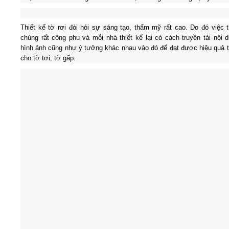
Video
Thiết kế tờ rơi đòi hỏi sự sáng tạo, thẩm mỹ rất cao. Do đó việc t
chúng rất công phu và mỗi nhà thiết kế lại có cách truyền tải nội 
hình ảnh cũng như ý tưởng khác nhau vào đó để đạt được hiệu quả t
Kiến thức
cho tờ tơi, tờ gấp.
Liên hệ - Đăng ký
Tìm kiếm