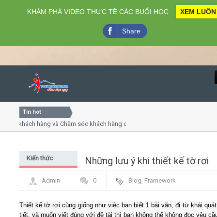
KHÁM PHÁ VIDEO THỰC TẾ CÁC BUỔI HỌC
XEM LUÔN
Share
Tin hot
Close
vụ khách hàng và Chăm sóc khách hàng chuyên nghiệp
Khóa 
ếp - thuyết trình online
Khóa 
 chiều thứ 4, 7
Khóa 
Kiến thức
Những lưu ý khi thiết kế tờ rơi
Home
chung
Admin
0
Blog
,
Framework
Giới thiệu
Thiết kế tờ rơi cũng giống như việc bạn biết 1 bài văn, đi từ khái quát
Lịch khai giảng
tiết, và muốn viết đúng với đề tài thì bạn không thể không đọc yêu cầ