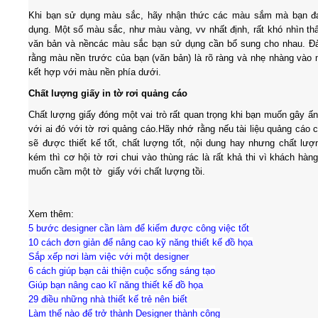
Khi bạn sử dụng màu sắc, hãy nhận thức các màu sắm mà bạn đ
dụng. Một số màu sắc, như màu vàng, vv nhất định, rất khó nhìn th
văn bản và nềncác màu sắc bạn sử dụng cần bổ sung cho nhau. Đ
rằng màu nền trước của bạn (văn bản) là rõ ràng và nhẹ nhàng vào 
kết hợp với màu nền phía dưới.
Chất lượng giấy in tờ rơi quảng cáo
Chất lượng giấy đóng một vai trò rất quan trọng khi bạn muốn gây ấ
với ai đó với tờ rơi quảng cáo.Hãy nhớ rằng nếu tài liệu quảng cáo 
sẽ được thiết kế tốt, chất lượng tốt, nội dung hay nhưng chất lượ
kém thì cơ hội tờ rơi chui vào thùng rác là rất khả thi vì khách hàn
muốn cầm một tờ giấy với chất lượng tồi.
Xem thêm:
5 bước designer cần làm để kiếm được công việc tốt
10 cách đơn giản để nâng cao kỹ năng thiết kế đồ họa
Sắp xếp nơi làm việc với một designer
6 cách giúp bạn cải thiện cuộc sống sáng tạo
Giúp bạn nâng cao kĩ năng thiết kế đồ họa
29 điều những nhà thiết kế trẻ nên biết
Làm thế nào để trở thành Designer thành công