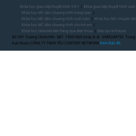
Khóa học giao tiếp thuyết trình 3-5-7
Khóa giao tiếp thuyết trình cuối
Khóa học MC dẫn chương trình trong tuần
Khóa học MC dẫn chương trình cuối tuần
Khóa học MC chuyên dẫn
Khóa học MC dẫn chương trình cho trẻ em
Khóa học telesale bán hàng qua điện thoại
Đào tạo In-house
ĐC:391 Trường Chinh/HN - SĐT: 19001860 (máy lẻ 4) - 0985349755. Trung
trực thuộc CÔNG TY TNHH YÊU CONTENT NETWORK.
Xem Bản đồ