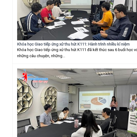
Khóa học Giao tiếp ứng xử thu hút K111: Hành trình nhiều kỉ niệm
Khóa học Giao tiếp ứng xử thu hút K111 đã kết thúc sau 6 buổi học v
những câu chuyện, những...