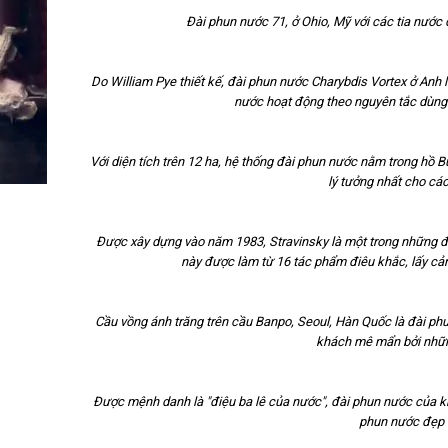
Đài phun nước 71, ở Ohio, Mỹ với các tia nước 
Do William Pye thiết kế, đài phun nước Charybdis Vortex ở Anh
nước hoạt động theo nguyên tắc dùng 
Với diện tích trên 12 ha, hệ thống đài phun nước nằm trong hồ Bu
lý tưởng nhất cho các
Được xây dựng vào năm 1983, Stravinsky là một trong những đ
này được làm từ 16 tác phẩm điêu khắc, lấy cả
Cầu vồng ánh trăng trên cầu Banpo, Seoul, Hàn Quốc là đài ph
khách mê mẩn bởi nhữn
Được mệnh danh là "điệu ba lê của nước", đài phun nước của 
phun nước đẹp v