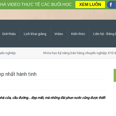
HÁ VIDEO THỰC TẾ CÁC BUỔI HỌC
XEM LUÔN
Giới thiệu
Lịch khai giảng
Video
Kiến thức
Liên hệ - Đăng 
n nghiệp
Khóa học kỹ năng bán hàng chuyên nghiệp X10 do
p nhất hành tinh
 nhà cửa, cầu đường... đẹp mắt, mà những đài phun nước cũng được thiết