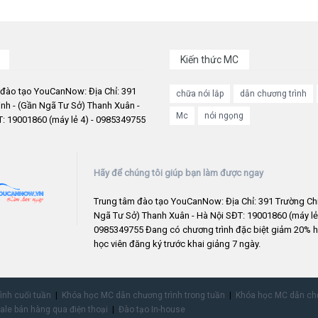
Kiến thức MC
 đào tạo YouCanNow: Địa Chỉ: 391
chữa nói lắp
dẫn chương trình
nh - (Gần Ngã Tư Sở) Thanh Xuân -
Mc
nói ngọng
: 19001860 (máy lẻ 4) - 0985349755
Hãy để chúng tôi giúp bạn làm được ngay
Trung tâm đào tạo YouCanNow: Địa Chỉ: 391 Trường Chi
Ngã Tư Sở) Thanh Xuân - Hà Nội SĐT: 19001860 (máy lẻ 
0985349755 Đang có chương trình đặc biệt giảm 20% h
học viên đăng ký trước khai giảng 7 ngày.
rình cuối tuần
Khóa học MC dẫn chương trình trong tuần
Khóa học MC dẫn chư
ale bán hàng qua điện thoại
Đào tạo In-house