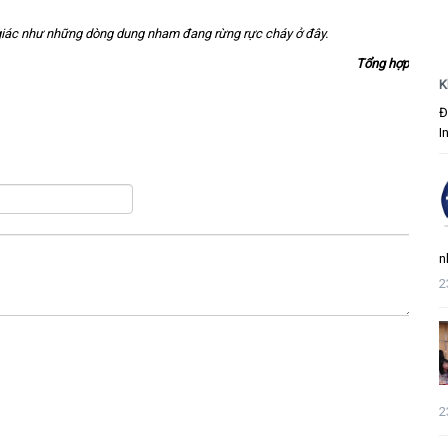
 giác như những dòng dung nham đang rừng rực cháy ở đây.
Tổng hợp
K
Đ
I
n
2
2