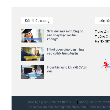
Kiến thức chung
Liên hệ
Sinh viên mới ra trường có
Trung tâm
nên nhảy việc liên tục
Trường Chi
không?
Hà Nội SĐT
3 thói quen giúp bạn nâng
cao cơ hội trúng tuyển
3 quy tắc vàng khi viết CV xin
việc
Khóa học giao tiếp thuyết trình 3-5-7
Khóa giao tiếp thuyết t
Khóa học MC dẫn chương trình cho trẻ em
Khóa học teles