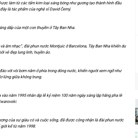
 Được làm từ các tấm kim loại sáng bóng như gương tạo thành hình đầu
 đây là tác phẩm của nghệ sĩ David Černý.
ng dấp của một con thuyền ở Tây Ban Nha.
c và âm nhạc”, đài phun nước Montjuic ở Barcelona, Tây Ban Nha khiến du
ởi vẻ đẹp lung linh, huyền ảo.
đáo với vòi bơm nằm ở phía trong dòng nước, khiến người xem ngỡ như
lơ lửng giữa không trung.
a vào năm 1995 nhân dịp lễ kỷ niệm 100 năm ngày sáng lập hãng pha lê
warovski.
tượng của sự giàu có và cuộc sống, đã được công nhận là đài phun nước
 giới kể từ năm 1998.