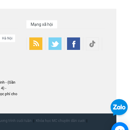
Mạng xã hội
Hà Nội
nh - (Gần
4) -
ọc phí cho
ơng trình cuối tuần
Khóa học MC chuyên dẫn cưới