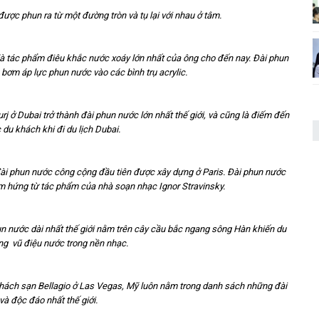
được phun ra từ một đường tròn và tụ lại với nhau ở tâm.
 là tác phẩm điêu khắc nước xoáy lớn nhất của ông cho đến nay. Đài phun
bơm áp lực phun nước vào các bình trụ acrylic.
rj ở Dubai trở thành đài phun nước lớn nhất thế giới, và cũng là điếm đến
 du khách khi đi du lịch Dubai.
ài phun nước công cộng đầu tiên được xây dựng ở Paris. Đài phun nước
m hứng từ tác phẩm của nhà soạn nhạc Ignor Stravinsky.
un nước dài nhất thế giới nằm trên cây cầu bắc ngang sông Hàn khiến du
g vũ điệu nước trong nền nhạc.
khách sạn Bellagio ở Las Vegas, Mỹ luôn nằm trong danh sách những đài
à độc đáo nhất thế giới.