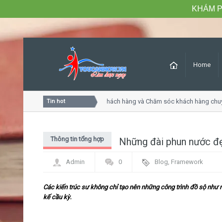
KHÁM P
Home
Khóa học Tư duy dịch vụ khách hàng và Chăm sóc khách hàng chuyê
Tin hot
Thông tin tổng hợp
Những đài phun nước đẹ
Admin
0
Blog
,
Framework
Các kiến trúc sư không chỉ tạo nên những công trình đồ sộ như
kế cầu kỳ.