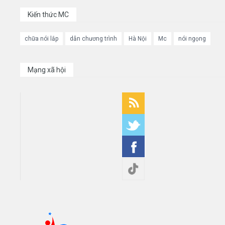
Kiến thức MC
chữa nói lắp
dẫn chương trình
Hà Nội
Mc
nói ngọng
Mạng xã hội