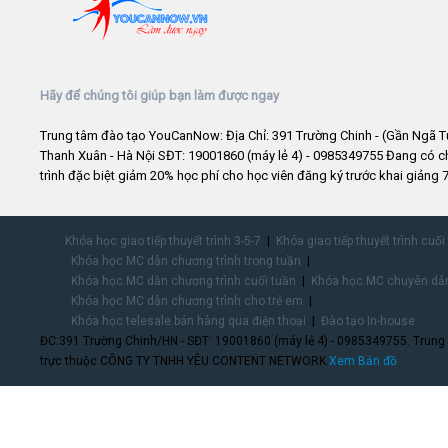
Hãy để chúng tôi giúp bạn làm được ngay
Trung tâm đào tạo YouCanNow: Địa Chỉ: 391 Trường Chinh - (Gần Ngã T
Thanh Xuân - Hà Nội SĐT: 19001860 (máy lẻ 4) - 0985349755 Đang có 
trình đặc biệt giảm 20% học phí cho học viên đăng ký trước khai giảng 7
Khóa học giao tiếp thuyết trình 3-5-7
Khóa giao tiếp thuyết trình cuối
Khóa học MC dẫn chương trình trong tuần
Khóa học MC dẫn chương trình cuối tuần
Khóa học MC chuyên dẫn
Khóa học MC dẫn chương trình cho trẻ em
Khóa học telesale bán hàng qua điện thoại
Đào tạo In-house
ĐC:391 Trường Chinh/HN - SĐT: 19001860 (máy lẻ 4) - 0985349755. Trung
trực thuộc CÔNG TY TNHH YÊU CONTENT NETWORK.
Xem Bản đồ