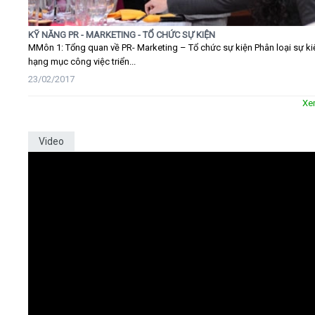
KỸ NĂNG PR - MARKETING - TỔ CHỨC SỰ KIỆN
MMôn 1: Tổng quan về PR- Marketing – Tổ chức sự kiện Phân loại sự ki
hạng mục công việc triển...
23/02/2017
Xe
Video