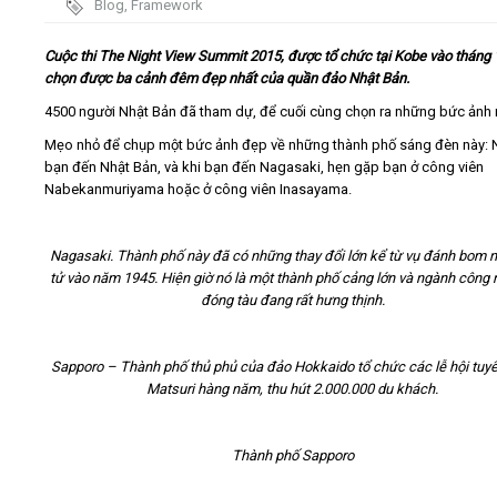
Blog
,
Framework
Video
Cuộc thi The Night View Summit 2015, được tổ chức tại Kobe vào tháng 
chọn được ba cảnh đêm đẹp nhất của quần đảo Nhật Bản.
Kiến thức
4500 người Nhật Bản đã tham dự, để cuối cùng chọn ra những bức ảnh 
Mẹo nhỏ để chụp một bức ảnh đẹp về những thành phố sáng đèn này: 
Liên hệ - Đăng ký
bạn đến Nhật Bản, và khi bạn đến Nagasaki, hẹn gặp bạn ở công viên
Nabekanmuriyama hoặc ở công viên Inasayama.
Nagasaki. Thành phố này đã có những thay đổi lớn kể từ vụ đánh bom 
tử vào năm 1945. Hiện giờ nó là một thành phố cảng lớn và ngành công 
Tìm kiếm
đóng tàu đang rất hưng thịnh.
Sapporo – Thành phố thủ phủ của đảo Hokkaido tổ chức các lễ hội tuyế
Matsuri hàng năm, thu hút 2.000.000 du khách.
Thành phố Sapporo