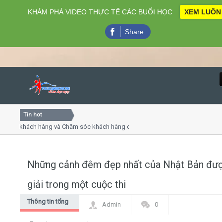
KHÁM PHÁ VIDEO THỰC TẾ CÁC BUỔI HỌC
XEM LUÔN
Share
Tin hot
Close
ụ khách hàng và Chăm sóc khách hàng chuyên nghiệp
Khóa h
p - thuyết trình online
Khóa h
chiều thứ 4, 7
Khóa h
Những cảnh đêm đẹp nhất của Nhật Bản đư
Home
giải trong một cuộc thi
Giới thiệu
Thông tin tổng
Admin
0
hợp
Lịch khai giảng