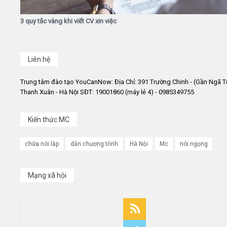
3 quy tắc vàng khi viết CV xin việc
Liên hệ
Trung tâm đào tạo YouCanNow: Địa Chỉ: 391 Trường Chinh - (Gần Ngã T
Thanh Xuân - Hà Nội SĐT: 19001860 (máy lẻ 4) - 0985349755
Kiến thức MC
chữa nói lắp
dẫn chương trình
Hà Nội
Mc
nói ngọng
Mạng xã hội