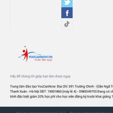
Hãy để chúng tôi giúp bạn làm được ngay
Trung tâm đào tạo YouCanNow: Địa Chỉ: 391 Trường Chinh - (Gần Ngã T
Thanh Xuân - Hà Nội SĐT: 19001860 (máy lẻ 4) - 0985349755 Đang có 
trình đặc biệt giảm 20% học phí cho học viên đăng ký trước khai giảng 7