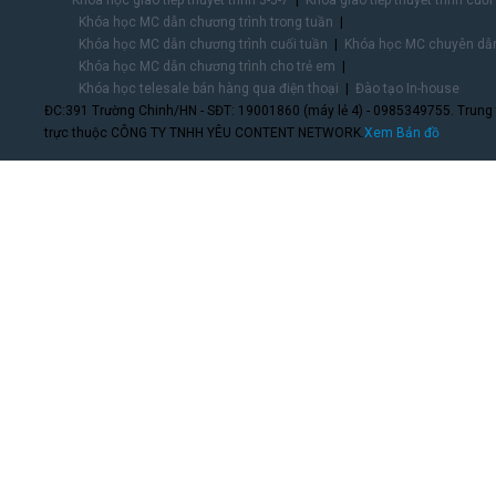
Khóa học giao tiếp thuyết trình 3-5-7
Khóa giao tiếp thuyết trình cuối
Khóa học MC dẫn chương trình trong tuần
Khóa học MC dẫn chương trình cuối tuần
Khóa học MC chuyên dẫn
Khóa học MC dẫn chương trình cho trẻ em
Khóa học telesale bán hàng qua điện thoại
Đào tạo In-house
ĐC:391 Trường Chinh/HN - SĐT: 19001860 (máy lẻ 4) - 0985349755. Trung
trực thuộc CÔNG TY TNHH YÊU CONTENT NETWORK.
Xem Bản đồ