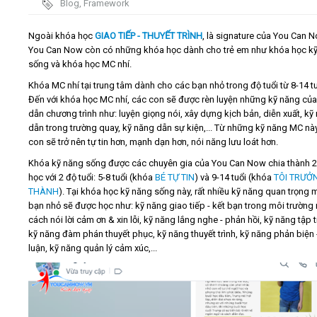
Blog
,
Framework
Video
Ngoài khóa học
GIAO TIẾP - THUYẾT TRÌNH
, là signature của You Can N
You Can Now còn có những khóa học dành cho trẻ em như khóa học k
sống và khóa học MC nhí.
Kiến thức
Khóa MC nhí tại trung tâm dành cho các bạn nhỏ trong độ tuổi từ 8-14 tu
Đến với khóa học MC nhí, các con sẽ được rèn luyện những kỹ năng của
Liên hệ - Đăng ký
dẫn chương trình như: luyện giọng nói, xây dựng kịch bản, diễn xuất, kỹ
dẫn trong trường quay, kỹ năng dẫn sự kiện,... Từ những kỹ năng MC này
con sẽ trở nên tự tin hơn, mạnh dạn hơn, nói năng lưu loát hơn.
Khóa kỹ năng sống được các chuyên gia của You Can Now chia thành 2
học với 2 độ tuổi: 5-8 tuổi (khóa
BÉ TỰ TIN
) và 9-14 tuổi (khóa
TÔI TRƯỞ
Tìm kiếm
THÀNH
). Tại khóa học kỹ năng sống này, rất nhiều kỹ năng quan trọng 
bạn nhỏ sẽ được học như: kỹ năng giao tiếp - kết bạn trong môi trường 
cách nói lời cảm ơn & xin lỗi, kỹ năng lắng nghe - phản hồi, kỹ năng tập 
kỹ năng đàm phán thuyết phục, kỹ năng thuyết trình, kỹ năng phản biện 
luận, kỹ năng quản lý cảm xúc,...