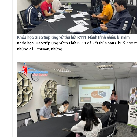
Khóa học Giao tiếp ứng xử thu hút K111: Hành trình nhiều kỉ niệm
Khóa học Giao tiếp ứng xử thu hút K111 đã kết thúc sau 6 buổi học v
những câu chuyện, những...