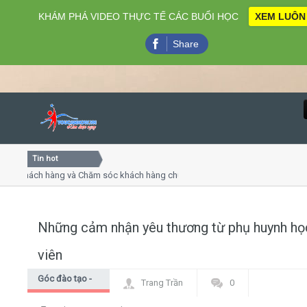
KHÁM PHÁ VIDEO THỰC TẾ CÁC BUỔI HỌC
XEM LUÔN
Share
Tin hot
Close
khách hàng và Chăm sóc khách hàng chuyên nghiệp
Khóa học
- thuyết trình online
Khóa học 
iều thứ 4, 7
Khóa học
Những cảm nhận yêu thương từ phụ huynh họ
Home
viên
Giới thiệu
Góc đào tạo -
Trang Trần
0
Góc học viên
Lịch khai giảng