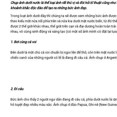
Chụp ảnh dưới nước là thể loại ảnh rất thú vị và đòi hỏi kĩ thuật cũng nh
khoảnh khắc độc đáo để tạo ra những bức ảnh đẹp.
Video
Trong loạt ảnh dưới đây thì chúng ta sẽ được xem những bức ảnh được
theo kiểu một nửa nổi phía trên và nửa kia dưới mặt nước biển, từ đó thể
Kiến thức
được 2 thế giới khác nhau, thế giới trên cạn và đại dương hoàn toàn trá
nhau, vô cùng sinh động và sáng tạo (có một số ảnh mình có đặt lại tựa
Liên hệ - Đăng ký
1. Bơi cùng cá voi
Bên dưới là một chú cá voi chuẩn bị ngoi lên để thở, còn trên mặt nước 
chiếc canô của những người có lẽ là đang đi câu cá. Ảnh chụp ở Argent
Tìm kiếm
2. Đi câu
Bức ảnh cho thấy 2 người ngư dân đang đi câu cá, phía dưới nước là rặ
hô tuyệt đẹp nhiều màu sắc. Ảnh chụp ở đảo Papua, Ghi-nê (New Guinea