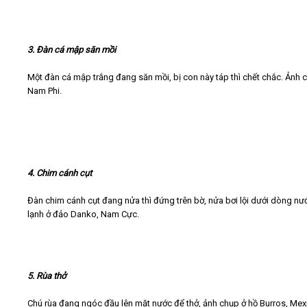
3. Đàn cá mập săn mồi
Một đàn cá mập trắng đang săn mồi, bị con này táp thì chết chắc. Ảnh 
Nam Phi.
4. Chim cánh cụt
Đàn chim cánh cụt đang nửa thì đứng trên bờ, nửa bơi lội dưới dòng nư
lạnh ở đảo Danko, Nam Cực.
5. Rùa thở
Chú rùa đang ngóc đầu lên mặt nước để thở, ảnh chụp ở hồ Burros, Mex