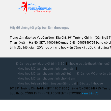
Hãy để chúng tôi giúp bạn làm được ngay
Trung tâm đào tạo YouCanNow: Địa Chỉ: 391 Trường Chinh - (Gần Ngã T
Thanh Xuân - Hà Nội SĐT: 19001860 (máy lẻ 4) - 0985349755 Đang có 
trình đặc biệt giảm 20% học phí cho học viên đăng ký trước khai giảng 7
Khóa học giao tiếp thuyết trình 3-5-7
Khóa giao tiếp thuyết trình cuối
Khóa học MC dẫn chương trình trong tuần
Khóa học MC dẫn chương trình cuối tuần
Khóa học MC chuyên dẫn
Khóa học MC dẫn chương trình cho trẻ em
Khóa học telesale bán hàng qua điện thoại
Đào tạo In-house
ĐC:391 Trường Chinh/HN - SĐT: 19001860 (máy lẻ 4) - 0985349755. Trung
trực thuộc CÔNG TY TNHH YÊU CONTENT NETWORK.
Xem Bản đồ