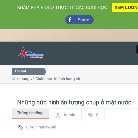
KHÁM PHÁ VIDEO THỰC TẾ CÁC BUỔI HỌC
XEM LUÔN
Share
Tin hot
Close
 khách hàng và Chăm sóc khách hàng chuyên nghiệp
Khóa họ
 - thuyết trình online
Khóa học
hiều thứ 4, 7
Khóa họ
Những bức hình ấn tượng chụp ở mặt nước
Home
Thông tin tổng
Admin
0
Giới thiệu
hợp
Blog
,
Framework
Lịch khai giảng