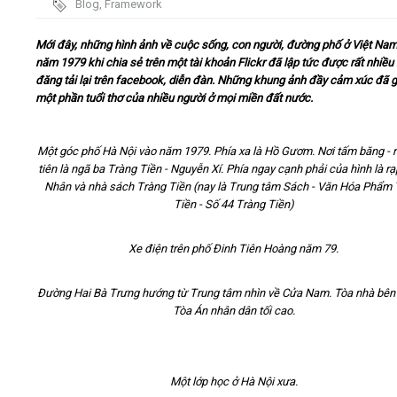
Blog
,
Framework
Video
Mới đây, những hình ảnh về cuộc sống, con người, đường phố ở Việt Na
năm 1979 khi chia sẻ trên một tài khoản Flickr đã lập tức được rất nhiều
đăng tải lại trên facebook, diễn đàn. Những khung ảnh đầy cảm xúc đã g
Kiến thức
một phần tuổi thơ của nhiều người ở mọi miền đất nước.
Liên hệ - Đăng ký
Một góc phố Hà Nội vào năm 1979. Phía xa là Hồ Gươm. Nơi tấm băng - 
tiên là ngã ba Tràng Tiền - Nguyễn Xí. Phía ngay cạnh phải của hình là r
Nhân và nhà sách Tràng Tiền (nay là Trung tâm Sách - Văn Hóa Phẩm 
Tiền - Số 44 Tràng Tiền)
Tìm kiếm
Xe điện trên phố Đinh Tiên Hoàng năm 79.
Đường Hai Bà Trưng hướng từ Trung tâm nhìn về Cửa Nam. Tòa nhà bên 
Tòa Án nhân dân tối cao.
Một lớp học ở Hà Nội xưa.