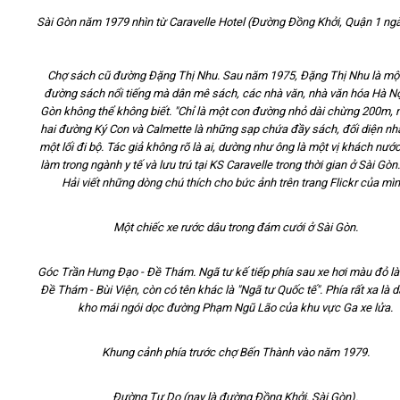
Sài Gòn năm 1979 nhìn từ Caravelle Hotel (Đường Đồng Khởi, Quận 1 ng
Chợ sách cũ đường Đặng Thị Nhu. Sau năm 1975, Đặng Thị Nhu là mộ
đường sách nổi tiếng mà dân mê sách, các nhà văn, nhà văn hóa Hà Nộ
Gòn không thể không biết. "Chỉ là một con đường nhỏ dài chừng 200m, n
hai đường Ký Con và Calmette là những sạp chứa đầy sách, đối diện nh
một lối đi bộ. Tác giả không rõ là ai, dường như ông là một vị khách nướ
làm trong ngành y tế và lưu trú tại KS Caravelle trong thời gian ở Sài Gòn.
Hải viết những dòng chú thích cho bức ảnh trên trang Flickr của mìn
Một chiếc xe rước dâu trong đám cưới ở Sài Gòn.
Góc Trần Hưng Đạo - Đề Thám. Ngã tư kế tiếp phía sau xe hơi màu đỏ là
Đề Thám - Bùi Viện, còn có tên khác là "Ngã tư Quốc tế". Phía rất xa là 
kho mái ngói dọc đường Phạm Ngũ Lão của khu vực Ga xe lửa
.
Khung cảnh phía trước chợ Bến Thành vào năm 1979.
Đường Tự Do (nay là đường Đồng Khởi, Sài Gòn).