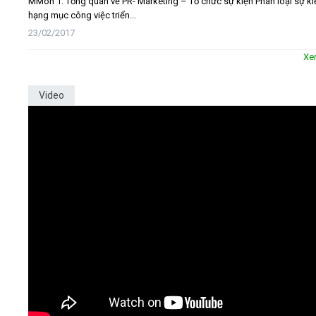
MMôn 1: Tổng quan về PR- Marketing – Tổ chức sự kiện Phân loại sự ki
hạng mục công việc triển...
23/02/2017
Xe
Video