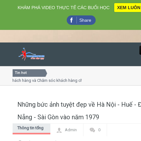
KHÁM PHÁ VIDEO THỰC TẾ CÁC BUỔI HỌC
XEM LUÔN
Share
Tin hot
Close
 khách hàng và Chăm sóc khách hàng chuyên nghiệp
Khóa h
 - thuyết trình online
Khóa họ
hiều thứ 4, 7
Khóa họ
Những bức ảnh tuyệt đẹp về Hà Nội - Huế - 
Home
Nẵng - Sài Gòn vào năm 1979
Giới thiệu
Thông tin tổng
Admin
0
hợp
Lịch khai giảng