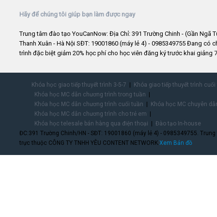
Hãy để chúng tôi giúp bạn làm được ngay
Trung tâm đào tạo YouCanNow: Địa Chỉ: 391 Trường Chinh - (Gần Ngã T
Thanh Xuân - Hà Nội SĐT: 19001860 (máy lẻ 4) - 0985349755 Đang có 
trình đặc biệt giảm 20% học phí cho học viên đăng ký trước khai giảng 7
Khóa học giao tiếp thuyết trình 3-5-7
Khóa giao tiếp thuyết trình cuối
Khóa học MC dẫn chương trình trong tuần
Khóa học MC dẫn chương trình cuối tuần
Khóa học MC chuyên dẫn
Khóa học MC dẫn chương trình cho trẻ em
Khóa học telesale bán hàng qua điện thoại
Đào tạo In-house
ĐC:391 Trường Chinh/HN - SĐT: 19001860 (máy lẻ 4) - 0985349755. Trung
trực thuộc CÔNG TY TNHH YÊU CONTENT NETWORK.
Xem Bản đồ