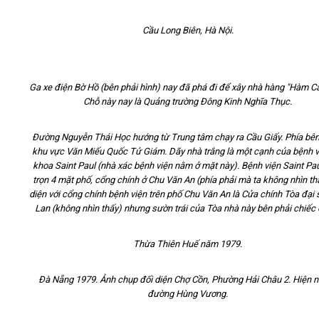
Cầu Long Biên, Hà Nội.
Ga xe điện Bờ Hồ (bên phải hình) nay đã phá đi để xây nhà hàng "Hàm C
Chỗ này nay là Quảng trường Đông Kinh Nghĩa Thục.
Đường Nguyễn Thái Học hướng từ Trung tâm chạy ra Cầu Giấy. Phía bên t
khu vực Văn Miếu Quốc Tử Giám. Dãy nhà trắng là một cạnh của bệnh v
khoa Saint Paul (nhà xác bệnh viện nằm ở mặt này). Bệnh viện Saint Pa
trọn 4 mặt phố, cổng chính ở Chu Văn An (phía phải mà ta không nhìn th
diện với cổng chính bệnh viện trên phố Chu Văn An là Cửa chính Tòa đại 
Lan (không nhìn thấy) nhưng sườn trái của Tòa nhà này bên phải chiếc 
Thừa Thiên Huế năm 1979.
Đà Nẵng 1979. Ảnh chụp đối diện Chợ Cồn, Phường Hải Châu 2. Hiện n
đường Hùng Vương.