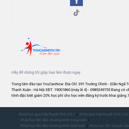
Hãy để chúng tôi giúp bạn làm được ngay
Trung tâm đào tạo YouCanNow: Địa Chỉ: 391 Trường Chinh - (Gần Ngã T
Thanh Xuân - Hà Nội SĐT: 19001860 (máy lẻ 4) - 0985349755 Đang có 
trình đặc biệt giảm 20% học phí cho học viên đăng ký trước khai giảng 7
Khóa học giao tiếp thuyết trình 3-5-7
Khóa giao tiếp thuyết trình cuối
Khóa học MC dẫn chương trình trong tuần
Khóa học MC dẫn chương trình cuối tuần
Khóa học MC chuyên dẫn