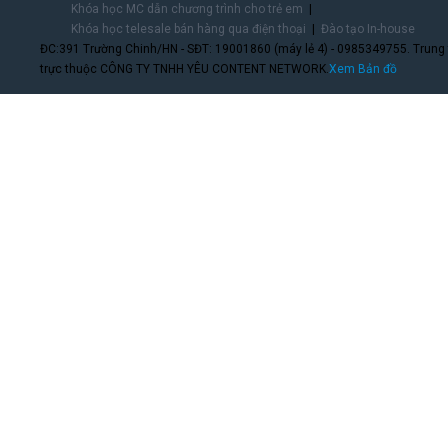
Khóa học MC dẫn chương trình cho trẻ em
Khóa học telesale bán hàng qua điện thoại
Đào tạo In-house
ĐC:391 Trường Chinh/HN - SĐT: 19001860 (máy lẻ 4) - 0985349755. Trung
trực thuộc CÔNG TY TNHH YÊU CONTENT NETWORK.
Xem Bản đồ