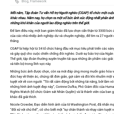
Blog
,
Framework
Video
Mỗi năm, Tập đoàn Tư vấn Hỗ trợ Người nghèo (CGAP) tổ chức một cuộc
khác nhau. Năm nay, họ chọn ra một số bức ảnh xúc động nhất phản ánh
những khó khăn của người lao động nghèo trên thế giới.
Kiến thức
Để làm điều này, một ban giám khảo đã lựa chọn cẩn thận từ 3300 bức 
của các nhà nhiếp ảnh nghiệp dư và chuyên nghiệp, để tìm ra 27 người 
Liên hệ - Đăng ký
thắng.
CGAP là hiệp hội từ 34 tổ chức hàng đầu với mục tiêu phát triển các sáng 
và gây quỹ cho cuộc chiến chống đói nghèo. Dưới sự bảo trợ của Ngân
Thế giới, tập đoàn thường xuyên truyền tải qua những ấn phẩm các giải
và tiến bộ trong lĩnh vực này.
Tìm kiếm
Những bức ảnh được chọn, còn xa mới đáp ứng mong muốn giáo hóa 
đức hay về thiện ác, chúng rất đơn giản, gợi cảm và đôi khi nhuốm một 
tuyệt vời về con người. “Tôi rất cảm động bởi những tài năng, bởi tầm v
những hình ảnh tuyệt đẹp này“, Corinne Dufka, Phó Giám đốc của Hum
Rights Watch (tổ chức Giám sát Nhân Quyền) và là thành viên của ban 
khảo đã giải thích.
Nicole Crowder, Đạo diễn hình ảnh của tờ Washington Post, đã nhấn m
“đối xử với chủ thể“, cô cho biết một “sự chân thành và nhạy cảm tuyệt v