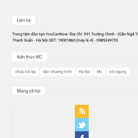
Liên hệ
Trung tâm đào tạo YouCanNow: Địa Chỉ: 391 Trường Chinh - (Gần Ngã T
Thanh Xuân - Hà Nội SĐT: 19001860 (máy lẻ 4) - 0985349755
Kiến thức MC
chữa nói lắp
dẫn chương trình
Hà Nội
Mc
nói ngọng
Mạng xã hội