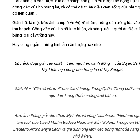
“Tôi đánh giá cao thực tế là các nhiếp ảnh gia hiểu được tác động trực 
công việc của họ mang lại, và có thể cải thiện điều kiện sống của nhữn
có liên quan”.
Giải nhất là một bức ảnh chụp ở Ấn Độ về những nông dân trồng lúa và
thu hoạch. Công việc của họ rất khó khăn, và hàng triệu người Ấn Độ ch
bằng loại cây trồng này.
Hãy cùng ngắm những hình ảnh ấn tượng này nhé:
Bức ảnh đoạt giải cao nhất – Làm việc trên cánh đồng – của Sujan Sark
Độ, khắc họa công việc trồng lúa ở Tây Bengal.
Giải nhì – “Câu cá với lưới” của Cao Liming, Trung Quốc. Trong buổi sá
ngư dân Trung Quốc quăng lưới bắt cá.
B
ức ảnh thắng giải cho Châu Mỹ Latin và vùng Caribbean: “Eleuterio ngư
làm tóc” của David Martin Bedoya Huamaní đến từ Peru. Trong hơn 90
Eleuterio Arturo Mejia Leon và gia đình ông làm việc trong một cửa hàng 
nhỏ ở Peru