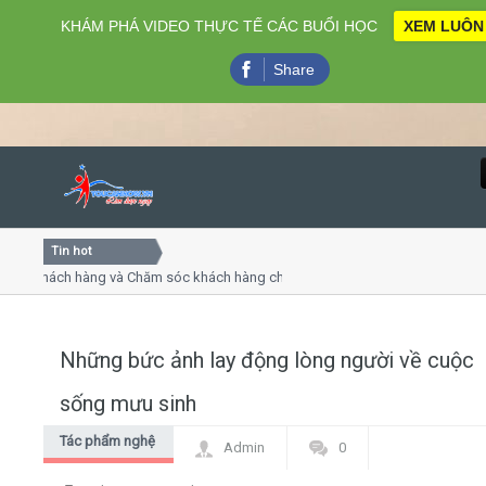
KHÁM PHÁ VIDEO THỰC TẾ CÁC BUỔI HỌC
XEM LUÔN
Share
Tin hot
Close
 khách hàng và Chăm sóc khách hàng chuyên nghiệp
Khóa họ
 - thuyết trình online
Khóa học
iều thứ 4, 7
Khóa họ
Những bức ảnh lay động lòng người về cuộc
Home
sống mưu sinh
Giới thiệu
Tác phẩm nghệ
Admin
0
thuật
Lịch khai giảng