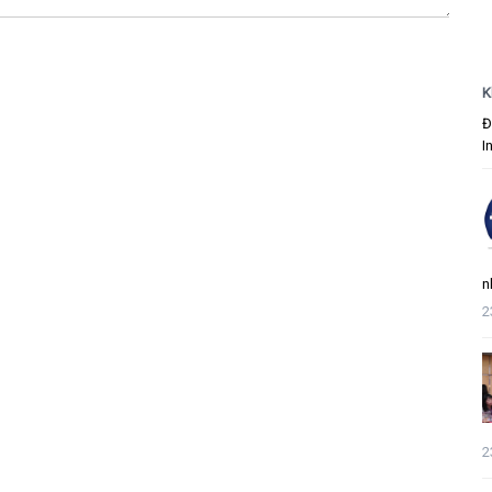
K
Đ
I
n
2
2