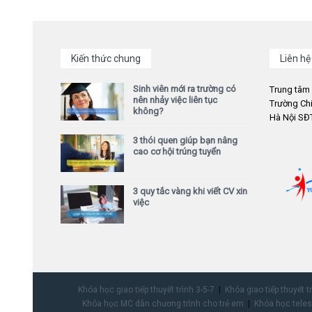
Kiến thức chung
Liên hệ
Sinh viên mới ra trường có
Trung tâm
nên nhảy việc liên tục
Trường Chi
không?
Hà Nội SĐT
3 thói quen giúp bạn nâng
cao cơ hội trúng tuyển
3 quy tắc vàng khi viết CV xin
việc
Khóa học giao tiếp thuyết trình 3-5-7
Khóa giao tiếp thuyết t
Khóa học MC dẫn chương trình cho trẻ em
Khóa học teles