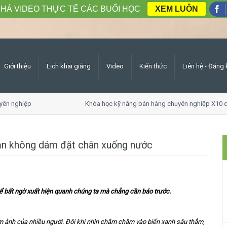
HÁ VIDEO THỰC TẾ CÁC BUỔI HỌC
XEM LUÔN
Giới thiệu
Lịch khai giảng
Video
Kiến thức
Liên hệ - Đăng 
n nghiệp
Khóa học kỹ năng bán hàng chuyên nghiệp X10 do
ạn không dám đặt chân xuống nước
thể bất ngờ xuất hiện quanh chúng ta mà chẳng cần báo trước.
 ám ảnh của nhiều người. Đôi khi nhìn chằm chằm vào biển xanh sâu thẳm,