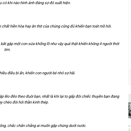
u có khi nào hình ảnh đáng sợ đó xuất hiện.
h chất hiền hòa hay ăn thịt của chúng cũng đủ khiến bạn toát mồ hôi.
 bắt gặp một con sứa khổng lồ như vậy quả thật khiến không ít người thót
tim.
iều điều bí ẩn, khiến con người bé nhỏ sợ hãi.
p lẽo đẽo theo đuôi bạn, nhất là khi lại to gấp đôi chiếc thuyền bạn đang
ay chèo đòi hỏi thần kinh thép.
 không, chắc chắn chẳng ai muốn gặp chúng dưới nước.