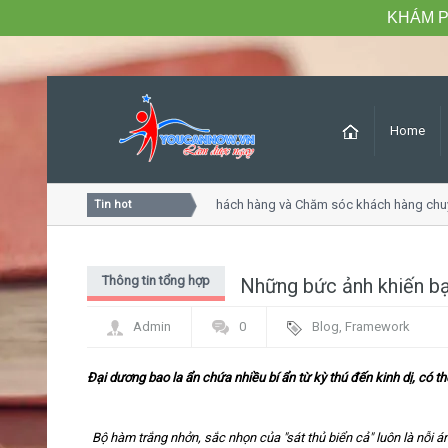
KHÁM P
Home
Khóa học Tư duy dịch vụ khách hàng và Chăm sóc khách hàng chuyê
Tin hot
Thông tin tổng hợp
Những bức ảnh khiến b
Admin
0
Blog
,
Framework
Đại dương bao la ẩn chứa nhiều bí ẩn từ kỳ thú đến kinh dị, có 
Bộ hàm trắng nhởn, sắc nhọn của "sát thủ biển cả" luôn là nỗi