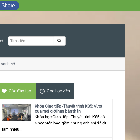
Share
ký
anh số
Khóa học Giao tiếp ứng xử thu hút
Góc đào tạo
Góc học viên
Khóa Giao tiếp -Thuyết trình K85: Vượt
qua mọi giới hạn bản thân
Khóa học Giao tiếp -Thuyết trình K85 có
6 học viên bao gồm những anh chị đã đi
làm nhiều...