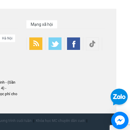
Mạng xã hội
Hà Nội
nh - (Gần
4) -
ọc phí cho
ơng trình cuối tuần
Khóa học MC chuyên dẫn cưới