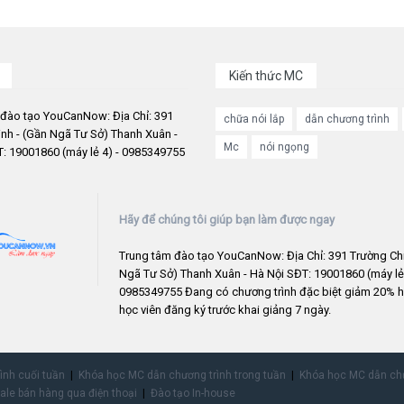
Kiến thức MC
 đào tạo YouCanNow: Địa Chỉ: 391
chữa nói lắp
dẫn chương trình
nh - (Gần Ngã Tư Sở) Thanh Xuân -
Mc
nói ngọng
: 19001860 (máy lẻ 4) - 0985349755
Hãy để chúng tôi giúp bạn làm được ngay
Trung tâm đào tạo YouCanNow: Địa Chỉ: 391 Trường Chi
Ngã Tư Sở) Thanh Xuân - Hà Nội SĐT: 19001860 (máy lẻ 
0985349755 Đang có chương trình đặc biệt giảm 20% h
học viên đăng ký trước khai giảng 7 ngày.
rình cuối tuần
Khóa học MC dẫn chương trình trong tuần
Khóa học MC dẫn chư
ale bán hàng qua điện thoại
Đào tạo In-house