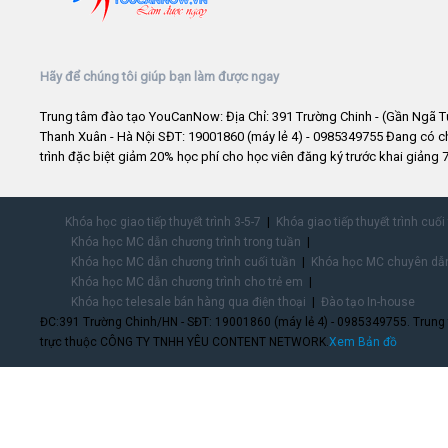
Hãy để chúng tôi giúp bạn làm được ngay
Trung tâm đào tạo YouCanNow: Địa Chỉ: 391 Trường Chinh - (Gần Ngã T
Thanh Xuân - Hà Nội SĐT: 19001860 (máy lẻ 4) - 0985349755 Đang có 
trình đặc biệt giảm 20% học phí cho học viên đăng ký trước khai giảng 7
Khóa học giao tiếp thuyết trình 3-5-7
Khóa giao tiếp thuyết trình cuối
Khóa học MC dẫn chương trình trong tuần
Khóa học MC dẫn chương trình cuối tuần
Khóa học MC chuyên dẫn
Khóa học MC dẫn chương trình cho trẻ em
Khóa học telesale bán hàng qua điện thoại
Đào tạo In-house
ĐC:391 Trường Chinh/HN - SĐT: 19001860 (máy lẻ 4) - 0985349755. Trung
trực thuộc CÔNG TY TNHH YÊU CONTENT NETWORK.
Xem Bản đồ