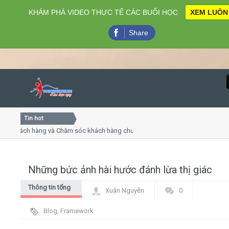
KHÁM PHÁ VIDEO THỰC TẾ CÁC BUỔI HỌC
XEM LUÔN
Share
Tin hot
Close
khách hàng và Chăm sóc khách hàng chuyên nghiệp
Khóa học
- thuyết trình online
Khóa học 
iều thứ 4, 7
Khóa học
Những bức ảnh hài hước đánh lừa thị giác
Home
Thông tin tổng
Xuân Nguyễn
0
Giới thiệu
hợp
Blog
,
Framework
Lịch khai giảng