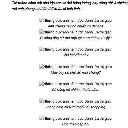
Trở thành cảnh sát nhờ lớp sơn xe ôtô bóng loáng, hay cũng chỉ vì chiếc
mà anh chàng có thân thế khác là tinh tinh...
Video
Anh chàng này có chiếc cổ dài ghê
Kiến thức
Ô, dáng phụ nữ mà mặt lại nam tính quá vậy?
Liên hệ - Đăng ký
Chó hai đầu này.
Máy bay có chỗ đỗ mới chăng?
Tìm kiếm
Cô nàng có chiếc cổ uốn dẻo.
Loáng nhìn cứ tưởng gấu đi shopping.
Học theo cấp độ.