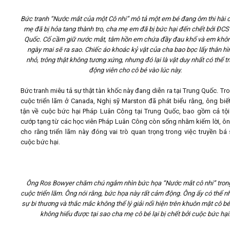
Bức tranh “Nước mắt của một Cô nhi” mô tả một em bé đang ôm thi hài 
mẹ đã bị hỏa tang thành tro, cha mẹ em đã bị bức hại đến chết bởi ĐCS
Quốc. Cố cầm giữ nước mắt, tâm hồn em chứa đầy đau khổ và em khôn
ngày mai sẽ ra sao. Chiếc áo khoác kỷ vật của cha bao bọc lấy thân hì
nhỏ, trông thật không tương xứng, nhưng đó lại là vật duy nhất có thể t
động viên cho cô bé vào lúc này.
Bức tranh miêu tả sự thật tàn khốc này đang diễn ra tại Trung Quốc. Tr
cuộc triển lãm ở Canada, Nghị sỹ Marston đã phát biểu rằng, ông biế
tận về cuộc bức hại Pháp Luân Công tại Trung Quốc, bao gồm cả tộ
cướp tạng từ các học viên Pháp Luân Công còn sống nhằm kiếm lời, ô
cho rằng triển lãm này đóng vai trò quan trọng trong việc truyền bá 
cuộc bức hại.
Ông Ros Bowyer chăm chú ngắm nhìn bức họa “Nước mắt cô nhi” tron
cuộc triển lãm. Ông nói rằng, bức họa này rất cảm động. Ông ấy có thể nh
sự bi thương và thắc mắc không thể lý giải nổi hiện trên khuôn mặt cô bé
không hiểu được tại sao cha mẹ cô bé lại bị chết bởi cuộc bức hại