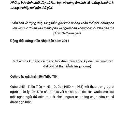
Những bức ảnh dưới đây sẽ làm bạn vô cùng ám ảnh về những khoảnh k
tượng ở khắp nơi trên thế giới.
Video
Tấm ảnh về động đất, sóng thần gây kinh hoàng khắp thế giới, những c
Kiến thức
lớn liên tục đổ ập vào thành phố và người dân không còn đường nào mà
(Ảnh: Gettyimages)
Liên hệ - Đăng ký
Động đất, sóng thần Nhật Bản năm 2011
​Một em bé khoảng vài tháng tuổi được cứu sống kỳ diệu sau một trậ
Tìm kiếm
đất ở Nhật Bản. (Ảnh: Imgur.com)
Cuộc gặp mặt hai miền Triều Tiên
Cuộc chiến Triều Tiên – Hàn Quốc (1950 – 1953) kết thúc trong sự ch
người thân ly tán. Đến năm 2010 với sự nỗ lực của Hàn Quốc, một c
mặt ngắn ngủi đã diễn ra. Rất nhiều người sau hàng chục năm xa c
được gặp mặt.