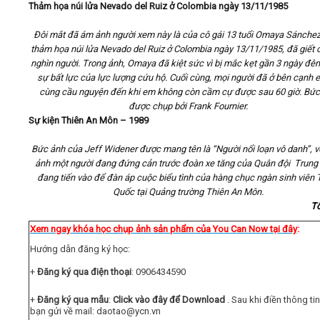
Thảm họa núi lửa Nevado del Ruiz ở Colombia ngày 13/11/1985
Đôi mắt đã ám ảnh người xem này là của cô gái 13 tuổi Omaya Sánchez
thảm họa núi lửa Nevado del Ruiz ở Colombia ngày 13/11/1985, đã giết 
nghìn người. Trong ảnh, Omaya đã kiệt sức vì bị mắc kẹt gần 3 ngày đê
sự bất lực của lực lượng cứu hộ. Cuối cùng, mọi người đã ở bên cạnh 
cùng cầu nguyện đến khi em không còn cầm cự được sau 60 giờ. Bức
được chụp bởi Frank Fournier.
Sự kiện Thiên An Môn – 1989
Bức ảnh của Jeff Widener được mang tên là “Người nổi loạn vô danh”, v
ảnh một người đang đứng cản trước đoàn xe tăng của Quân đội Trung
đang tiến vào để đàn áp cuộc biểu tình của hàng chục ngàn sinh viên 
Quốc tại Quảng trường Thiên An Môn.
T
Xem ngay khóa học chụp ảnh sản phẩm của You Can Now tại đây
:
Hướng dẫn đăng ký học:
+
Đăng ký qua điện thoại
: 0906434590
+
Đăng ký qua mẫu
:
Click vào đây để Download
. Sau khi điền thông t
bạn gửi về mail:
daotao@ycn.vn