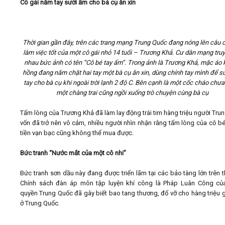
Cô gái nắm tay sưởi ấm cho bà cụ ăn xin
Thời gian gần đây, trên các trang mạng Trung Quốc đang nóng lên câu 
làm việc tốt của một cô gái nhỏ 14 tuổi – Trương Khả. Cư dân mạng truy
nhau bức ảnh có tên “Cô bé tay ấm”. Trong ảnh là Trương Khả, mặc áo
hồng đang nắm chặt hai tay một bà cụ ăn xin, dùng chính tay mình để s
tay cho bà cụ khi ngoài trời lạnh 2 độ C. Bên cạnh là một cốc cháo chưa
một chàng trai cũng ngồi xuống trò chuyện cùng bà cụ
Tấm lòng của Trương Khả đã làm lay động trái tim hàng triệu người Tru
vốn đã trở nên vô cảm, nhiều người nhìn nhận rằng tấm lòng của cô bé
tiền vạn bạc cũng không thể mua được.
Bức tranh “Nước mắt của một cô nhi”
Bức tranh sơn dầu này đang được triển lãm tại các bảo tàng lớn trên th
Chính sách đàn áp môn tập luyện khí công là Pháp Luân Công củ
quyền Trung Quốc đã gây biết bao tang thương, đổ vỡ cho hàng triệu g
ở Trung Quốc.