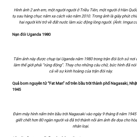
Hình ảnh 2 anh em, một người người ở Triều Tiên, một người ở Hàn Quố
tụ sau hàng chục năm xa cách vào năm 2010. Trong ảnh là giây phút chia
hai người khi trở về đất nước làm xúc động lòng người. (Ảnh: Imgur.
Nạn đói Uganda 1980
Tấm ảnh này được chụp tại Uganda năm 1980 trong trận đói lịch sử nơi 
làm thế giới phải “rúng động”. Thay cho những câu chữ, bức hình đã nói 
cả về sự kinh hoàng của trận đói này.
Quả bom nguyên tử “Fat Man” nổ trên bầu trời thành phố Nagasaki, Nhậ
1945
​Đám mây hình nấm trên bầu trời Nagasaki vào ngày 9 tháng 8 năm 1945
giết chết hơn 80 ngàn người và đã trở thành nỗi ám ảnh đe dọa cho hòa
nhân loại.