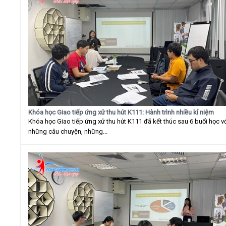
Khóa học Giao tiếp ứng xử thu hút K111: Hành trình nhiều kỉ niệm
Khóa học Giao tiếp ứng xử thu hút K111 đã kết thúc sau 6 buổi học v
những câu chuyện, những...