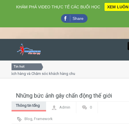
KHÁM PHÁ VIDEO THỰC TẾ CÁC BUỔI HỌC
XEM LUÔN
Share
Tin hot
Close
khách hàng và Chăm sóc khách hàng chuyên nghiệp
Khóa học
 thuyết trình online
Khóa học 
ều thứ 4, 7
Khóa học
Những bức ảnh gây chấn động thế giới
Home
Thông tin tổng
Admin
0
Giới thiệu
hợp
Blog
,
Framework
Lịch khai giảng