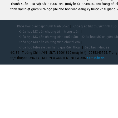
Thanh Xuân - Hà Nội SĐT: 19001860 (máy lẻ 4) - 0985349755 Đang có 
trình đặc biệt giảm 20% học phí cho học viên đăng ký trước khai giảng 7
Khóa học giao tiếp thuyết trình 3-5-7
Khóa giao tiếp thuyết trình cuối
Khóa học MC dẫn chương trình trong tuần
Khóa học MC dẫn chương trình cuối tuần
Khóa học MC chuyên dẫn
Khóa học MC dẫn chương trình cho trẻ em
Khóa học telesale bán hàng qua điện thoại
Đào tạo In-house
ĐC:391 Trường Chinh/HN - SĐT: 19001860 (máy lẻ 4) - 0985349755. Trung
trực thuộc CÔNG TY TNHH YÊU CONTENT NETWORK.
Xem Bản đồ