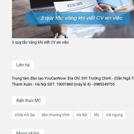
3 quy tắc vàng khi viết CV xin việc
Liên hệ
Trung tâm đào tạo YouCanNow: Địa Chỉ: 391 Trường Chinh - (Gần Ngã T
Thanh Xuân - Hà Nội SĐT: 19001860 (máy lẻ 4) - 0985349755
Kiến thức MC
chữa nói lắp
dẫn chương trình
Hà Nội
Mc
nói ngọng
Mạng xã hội