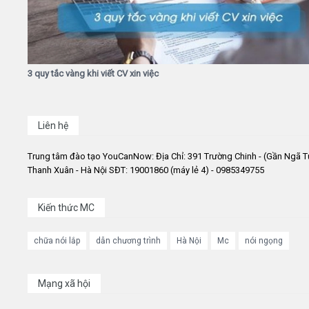
3 quy tắc vàng khi viết CV xin việc
Liên hệ
Trung tâm đào tạo YouCanNow: Địa Chỉ: 391 Trường Chinh - (Gần Ngã T
Thanh Xuân - Hà Nội SĐT: 19001860 (máy lẻ 4) - 0985349755
Kiến thức MC
chữa nói lắp
dẫn chương trình
Hà Nội
Mc
nói ngọng
Mạng xã hội