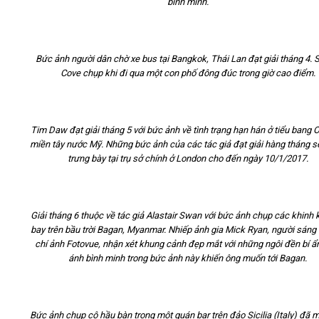
bình minh.
Bức ảnh người dân chờ xe bus tại Bangkok, Thái Lan đạt giải tháng 4.
Cove chụp khi đi qua một con phố đông đúc trong giờ cao điểm.
Tim Daw đạt giải tháng 5 với bức ảnh về tình trạng hạn hán ở tiểu bang 
miền tây nước Mỹ. Những bức ảnh của các tác giả đạt giải hàng tháng 
trưng bày tại trụ sở chính ở London cho đến ngày 10/1/2017.
Giải tháng 6 thuộc về tác giả Alastair Swan với bức ảnh chụp các khinh 
bay trên bầu trời Bagan, Myanmar. Nhiếp ảnh gia Mick Ryan, người sáng 
chí ảnh Fotovue, nhận xét khung cảnh đẹp mắt với những ngôi đền bí ẩ
ánh bình minh trong bức ảnh này khiến ông muốn tới Bagan.
Bức ảnh chụp cô hầu bàn trong một quán bar trên đảo Sicilia (Italy) đã 