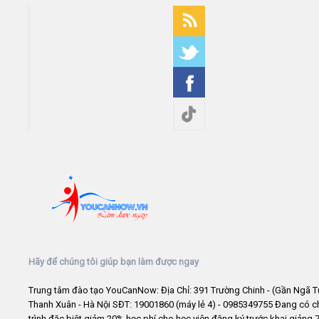
Hãy để chúng tôi giúp bạn làm được ngay
Trung tâm đào tạo YouCanNow: Địa Chỉ: 391 Trường Chinh - (Gần Ngã T
Thanh Xuân - Hà Nội SĐT: 19001860 (máy lẻ 4) - 0985349755 Đang có 
trình đặc biệt giảm 20% học phí cho học viên đăng ký trước khai giảng 7