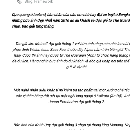
Blog
,
Framework
Video
Cực quang ở Iceland, bàn chân của các em nhỏ hay đợi xe buýt ở Bangko
những bức ảnh đẹp nhất năm 2016 do du khách và độc giả tờ The Guard
chụp, trao giải từng tháng.
Kiến thức
Liên hệ - Đăng ký
Tác giả Jim Metcalf đạt giải tháng 1 với bức ảnh chụp các nhà leo núi 
phục đỉnh Weismiess, Saas Fee, thuộc dãy Alpes nằm trên biên giới Thụ
Italy. Cuộc thi ảnh này được tờ The Guardian (Anh) tổ chức hàng tháng 
đề du lịch. Hàng nghìn bức ảnh do du khách và độc giả khắp nơi trên thế 
gửi về dự thi.
Tìm kiếm
Một nghệ nhân điêu khắc tỉ mỉ kiểm tra tác phẩm tại một xưởng chế tác
các vị thần bằng đất sét tại một ngôi làng ngoại ô Kolkata (Ấn Độ). Ản
Jason Pemberton đạt giải tháng 2.
Bức ảnh của Keith Urry đạt giải tháng 3 chụp tại thung lũng Manang, Ne