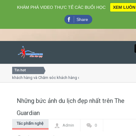
KHÁM PHÁ VIDEO THỰC TẾ CÁC BUỔI HỌC
XEM LUÔN
Share
Tin hot
Close
ụ khách hàng và Chăm sóc khách hàng chuyên nghiệp
Khóa 
ếp - thuyết trình online
Khóa h
chiều thứ 4, 7
Khóa 
Những bức ảnh du lịch đẹp nhất trên The
Home
Guardian
Giới thiệu
Tác phẩm nghệ
Admin
0
thuật
Lịch khai giảng