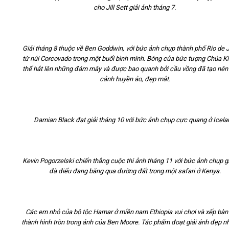
cho Jill Sett giải ảnh tháng 7.
Giải tháng 8 thuộc về Ben Goddwin, với bức ảnh chụp thành phố Rio de 
từ núi Corcovado trong một buổi bình minh. Bóng của bức tượng Chúa K
thế hắt lên những đám mây và được bao quanh bởi cầu vồng đã tạo nên
cảnh huyền ảo, đẹp mắt.
Damian Black đạt giải tháng 10 với bức ảnh chụp cực quang ở Icela
Kevin Pogorzelski chiến thắng cuộc thi ảnh tháng 11 với bức ảnh chụp g
đà điểu đang băng qua đường đất trong một safari ở Kenya.
Các em nhỏ của bộ tộc Hamar ở miền nam Ethiopia vui chơi và xếp bàn
thành hình tròn trong ảnh của Ben Moore. Tác phẩm đoạt giải ảnh đẹp n