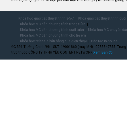
Khóa học giao tiếp thuyết trình 3-5-7
Khóa giao tiếp thuyết trình cuối
Khóa học MC dẫn chương trình trong tuần
Khóa học MC dẫn chương trình cuối tuần
Khóa học MC chuyên dẫn
Khóa học MC dẫn chương trình cho trẻ em
Khóa học telesale bán hàng qua điện thoại
Đào tạo In-house
ĐC:391 Trường Chinh/HN - SĐT: 19001860 (máy lẻ 4) - 0985349755. Trung
trực thuộc CÔNG TY TNHH YÊU CONTENT NETWORK.
Xem Bản đồ