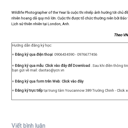
Wildlife Photographer of the Year là cuộc thi nhiếp ảnh hướng tới chủ đề
nhiên hoang dã quy mô lớn. Cuộc thi được tổ chức thường niên bởi Bảo
Lịch sử thiên nhiên tại London, Anh.
Theo VN
Hướng dẫn đăng ký học:
+
Đăng ký qua điện thoại
: 0906434590 - 0976677456
+
Đăng ký qua mẫu
:
Click vào đây để Download
. Sau khi điền thông t
bạn gửi về mail:
daotao@ycn.vn
+
Đăng ký qua form trên Web
:
Click vào đây
+
Đăng ký trực tiếp
tại trung tâm Youcannow 389 Trường Chinh -
Click 
Viết bình luận