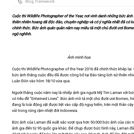
Blog
,
Framework
Video
Cuộc thi Wildlife Photographer of the Year, nơi vinh danh những bức ảnh
thiên nhiên hoang dã độc đáo, chuyên nghiệp và có ý nghĩa nhất đã có k
chính thức. Bức ảnh quán quân năm nay miêu tả một chú đười ươi Borne
Kiến thức
ngộ nghĩnh.
Liên hệ - Đăng ký
Ảnh minh họa
Cuộc thi Wildlife Photographer of the Year 2016 đã chính thức khép lại.
bức ảnh thắng cuộc đều đã được công bố tại Bảo tàng lịch sử thiên nhi
Tìm kiếm
Luân Đôn vào hôm 18/10 vừa qua.
Người thắng cuộc năm nay là nhiếp ảnh gia người Mỹ Tim Laman với bứ
có tiêu đề "Entwined Lives". Bức ảnh mô tả một chú đười ươi Borneo, hi
đang là loài động vật được liệt vào cấp độ nguy hiểm, trên một thân câ
vút trong rừng rậm nhiệt đới Indonesia.
Bức ảnh của Laman đã xuất sắc vượt qua hơn 50.000 bức ảnh của các 
ảnh gia đến từ 95 quốc gia khác. Để chụp được bức hình này, Laman đã