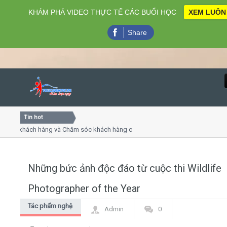
KHÁM PHÁ VIDEO THỰC TẾ CÁC BUỔI HỌC
XEM LUÔN
Share
Tin hot
Close
ụ khách hàng và Chăm sóc khách hàng chuyên nghiệp
Khóa h
p - thuyết trình online
Khóa h
chiều thứ 4, 7
Khóa h
Những bức ảnh độc đáo từ cuộc thi Wildlife
Home
Photographer of the Year
Giới thiệu
Tác phẩm nghệ
Admin
0
thuật
Lịch khai giảng