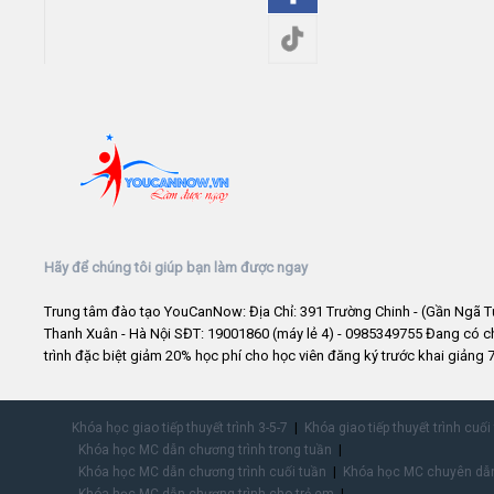
Hãy để chúng tôi giúp bạn làm được ngay
Trung tâm đào tạo YouCanNow: Địa Chỉ: 391 Trường Chinh - (Gần Ngã T
Thanh Xuân - Hà Nội SĐT: 19001860 (máy lẻ 4) - 0985349755 Đang có 
trình đặc biệt giảm 20% học phí cho học viên đăng ký trước khai giảng 7
Khóa học giao tiếp thuyết trình 3-5-7
Khóa giao tiếp thuyết trình cuối
Khóa học MC dẫn chương trình trong tuần
Khóa học MC dẫn chương trình cuối tuần
Khóa học MC chuyên dẫn