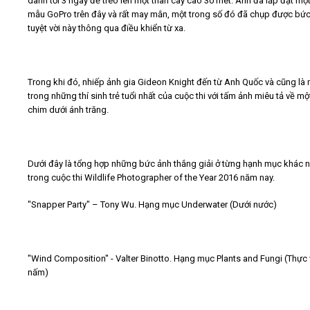
dành tới 3 ngày để trèo lên một thân cây cao 30 mét. Anh đã lắp đặt mộ
mẫu GoPro trên đây và rất may mắn, một trong số đó đã chụp được bức
tuyệt vời này thông qua điều khiển từ xa.
Trong khi đó, nhiếp ảnh gia Gideon Knight đến từ Anh Quốc và cũng là
trong những thí sinh trẻ tuổi nhất của cuộc thi với tấm ảnh miêu tả về mộ
chim dưới ánh trăng.
Dưới đây là tổng hợp những bức ảnh thắng giải ở từng hạnh mục khác 
trong cuộc thi Wildlife Photographer of the Year 2016 năm nay.
"Snapper Party" – Tony Wu. Hạng mục Underwater (Dưới nước)
"Wind Composition" - Valter Binotto. Hạng mục Plants and Fungi (Thực 
nấm)