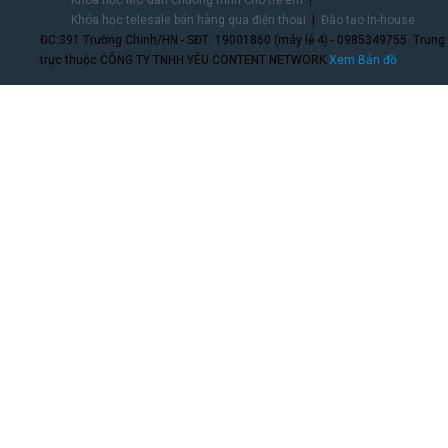
Khóa học MC dẫn chương trình cho trẻ em
Khóa học telesale bán hàng qua điện thoại
Đào tạo In-house
ĐC:391 Trường Chinh/HN - SĐT: 19001860 (máy lẻ 4) - 0985349755. Trung
trực thuộc CÔNG TY TNHH YÊU CONTENT NETWORK.
Xem Bản đồ