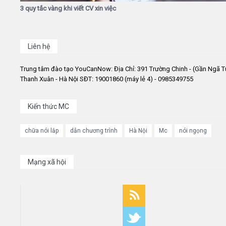
3 quy tắc vàng khi viết CV xin việc
Liên hệ
Trung tâm đào tạo YouCanNow: Địa Chỉ: 391 Trường Chinh - (Gần Ngã T
Thanh Xuân - Hà Nội SĐT: 19001860 (máy lẻ 4) - 0985349755
Kiến thức MC
chữa nói lắp
dẫn chương trình
Hà Nội
Mc
nói ngọng
Mạng xã hội