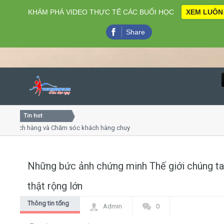
KHÁM PHÁ VIDEO THỰC TẾ CÁC BUỔI HỌC
XEM LUÔN
Share
Tin hot
Close
hách hàng và Chăm sóc khách hàng chuyên nghiệp
Khóa học
 thuyết trình online
Khóa học 
ều thứ 4, 7
Khóa học 
Những bức ảnh chứng minh Thế giới chúng ta
Home
thật rộng lớn
Giới thiệu
Thông tin tổng
Admin
0
hợp
Lịch khai giảng