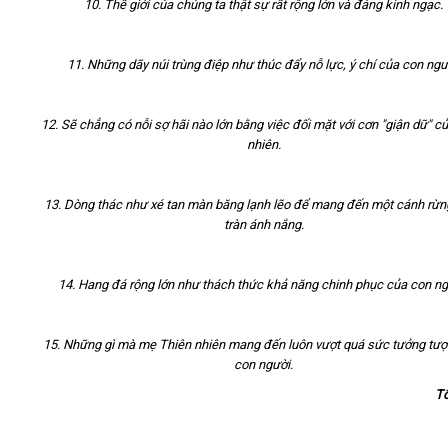
10. Thế giới của chúng ta thật sự rất rộng lớn và đáng kinh ngạc.
11. Những dãy núi trùng điệp như thúc đẩy nỗ lực, ý chí của con ngư
12. Sẽ chẳng có nỗi sợ hãi nào lớn bằng việc đối mặt với cơn "giận dữ" củ
nhiên.
13. Dòng thác như xé tan màn băng lạnh lẽo để mang đến một cánh rừn
tràn ánh nắng.
14. Hang đá rộng lớn như thách thức khả năng chinh phục của con ng
15. Những gì mà mẹ Thiên nhiên mang đến luôn vượt quá sức tưởng tư
con người.
T