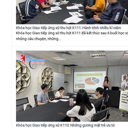
Khóa học Giao tiếp ứng xử thu hút K111: Hành trình nhiều kỉ niệm
Khóa học Giao tiếp ứng xử thu hút K111 đã kết thúc sau 6 buổi học v
những câu chuyện, những...
Khóa học Giao tiếp ứng xử K110: Những gương mặt trẻ ưu tú