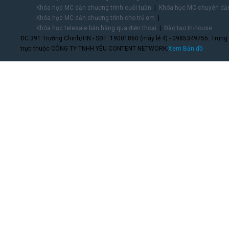
Khóa học MC dẫn chương trình cuối tuần
Khóa học MC chuyên dẫn
Khóa học MC dẫn chương trình cho trẻ em
Khóa học telesale bán hàng qua điện thoại
Đào tạo In-house
ĐC:391 Trường Chinh/HN - SĐT: 19001860 (máy lẻ 4) - 0985349755. Trung
trực thuộc CÔNG TY TNHH YÊU CONTENT NETWORK.
Xem Bản đồ