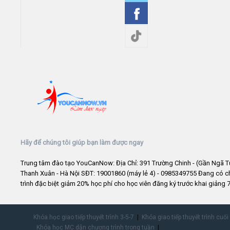
Hãy để chúng tôi giúp bạn làm được ngay
Trung tâm đào tạo YouCanNow: Địa Chỉ: 391 Trường Chinh - (Gần Ngã T
Thanh Xuân - Hà Nội SĐT: 19001860 (máy lẻ 4) - 0985349755 Đang có 
trình đặc biệt giảm 20% học phí cho học viên đăng ký trước khai giảng 7
Khóa học giao tiếp thuyết trình 3-5-7
Khóa giao tiếp thuyết trình cuối
Khóa học MC dẫn chương trình trong tuần