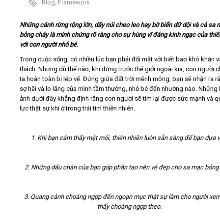
Blog
,
Framework
Video
Những cánh rừng rộng lớn, dãy núi cheo leo hay bờ biển dữ dội và cả sa
bỏng cháy là minh chứng rõ ràng cho sự hùng vĩ đáng kinh ngạc của thiê
với con người nhỏ bé.
Kiến thức
Trong cuộc sống, có nhiều lúc bạn phải đối mặt với biết bao khó khăn v
thách. Nhưng dù thế nào, khi đứng trước thế giới ngoài kia, con người 
Liên hệ - Đăng ký
ta hoàn toàn bị lép vế. Đứng giữa đất trời mênh mông, bạn sẽ nhận ra r
sợ hãi và lo lắng của mình tầm thường, nhỏ bé đến nhường nào. Những
ảnh dưới đây khẳng định rằng con người sẽ tìm lại được sức mạnh và q
lực thật sự khi ở trong trái tim thiên nhiên.
Tìm kiếm
1. Khi bạn cảm thấy mệt mỏi, thiên nhiên luôn sẵn sàng để bạn dựa v
2. Những dấu chân của bạn góp phần tạo nên vẻ đẹp cho sa mạc bỏng 
3. Quang cảnh choáng ngợp đến ngoạn mục thật sự làm cho người xe
thấy choáng ngợp theo.