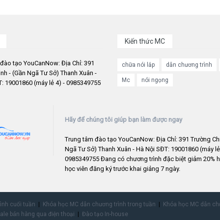
Kiến thức MC
 đào tạo YouCanNow: Địa Chỉ: 391
chữa nói lắp
dẫn chương trình
nh - (Gần Ngã Tư Sở) Thanh Xuân -
Mc
nói ngọng
: 19001860 (máy lẻ 4) - 0985349755
Hãy để chúng tôi giúp bạn làm được ngay
Trung tâm đào tạo YouCanNow: Địa Chỉ: 391 Trường Chi
Ngã Tư Sở) Thanh Xuân - Hà Nội SĐT: 19001860 (máy lẻ 
0985349755 Đang có chương trình đặc biệt giảm 20% h
học viên đăng ký trước khai giảng 7 ngày.
rình cuối tuần
Khóa học MC dẫn chương trình trong tuần
Khóa học MC dẫn chư
ale bán hàng qua điện thoại
Đào tạo In-house