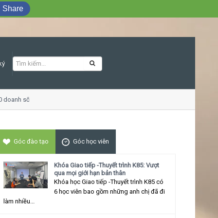
Share
ký
doanh số
Khóa học Giao tiếp ứng xử thu 
Góc đào tạo
Góc học viên
Khóa Giao tiếp -Thuyết trình K85: Vượt
qua mọi giới hạn bản thân
Khóa học Giao tiếp -Thuyết trình K85 có
6 học viên bao gồm những anh chị đã đi
làm nhiều...