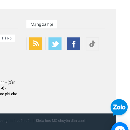
Mạng xã hội
Hà Nội
nh - (Gần
4) -
ọc phí cho
ơng trình cuối tuần
Khóa học MC chuyên dẫn cưới