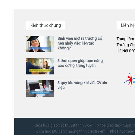
Kiến thức chung
Liên hệ
Sinh viên mới ra trường có
Trung tâm
nên nhảy việc liên tục
Trường Chi
không?
Hà Nội SĐT
3 thói quen giúp bạn nâng
cao cơ hội trúng tuyển
3 quy tắc vàng khi viết CV xin
việc
Khóa học giao tiếp thuyết trình 3-5-7
Khóa giao tiếp thuyết t
Khóa học MC dẫn chương trình cho trẻ em
Khóa học teles