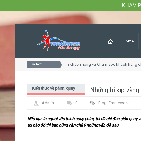
KHÁM P
Home
Khóa học Tư duy dịch vụ khách hàng và Chăm sóc khách hàng chu
Tin hot
Kiến thức về phim, quay
Những bí kíp vàng
dựng - kỹ xảo
Admin
0
Blog
,
Framework
Nếu bạn là người yêu thích quay phim, thì dù chỉ đơn giản quay
thi nào đó thì bạn cũng cần chú ý những vấn đề sau.