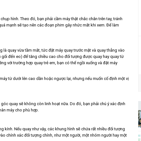
hụp hình. Theo đó, bạn phải cầm máy thật chắc chắn trên tay, tránh
ay quá mạnh sẽ tạo nên các đoạn phim gây nhức mắt khi xem. Để làm
g là quay vừa tầm mắt, tức đặt máy quay trước mặt và quay thẳng vào
 gối đến eo) để tăng chiều cao cho đối tượng được quay hay quay từ
êng với trường hợp quay trẻ em, bạn có thể ngồi xuống và đặt máy
n máy từ dưới lên cao dần hoặc ngược lại, nhưng nếu muốn cố định một vị
ác góc quay sẽ không còn linh hoạt nữa. Do đó, bạn phải chú ý xác định
 chân máy cho phù hợp.
ng kính. Nếu quay như vậy, các khung hình sẽ chứa rất nhiều đối tượng
g vào chính xác đối tượng chính, như một người, một nhóm người hay một