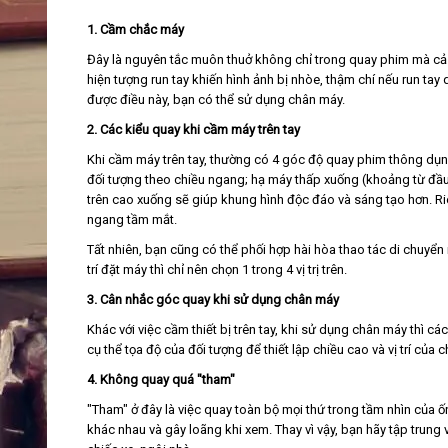
1. Cầm chắc máy
Đây là nguyên tắc muôn thuở không chỉ trong quay phim mà cả c
hiện tượng run tay khiến hình ảnh bị nhòe, thậm chí nếu run t
được điều này, bạn có thể sử dụng chân máy.
2. Các kiểu quay khi cầm máy trên tay
Khi cầm máy trên tay, thường có 4 góc độ quay phim thông dụn
đối tượng theo chiều ngang; hạ máy thấp xuống (khoảng từ đầu
trên cao xuống sẽ giúp khung hình độc đáo và sáng tạo hơn. Ri
ngang tầm mắt.
Tất nhiên, bạn cũng có thể phối hợp hài hòa thao tác di chuyể
trí đặt máy thì chỉ nên chọn 1 trong 4 vị trị trên.
3. Cân nhắc góc quay khi sử dụng chân máy
Khác với việc cầm thiết bị trên tay, khi sử dụng chân máy thì c
cụ thể tọa độ của đối tượng để thiết lập chiều cao và vị trí của
4. Không quay quá "tham"
"Tham" ở đây là việc quay toàn bộ mọi thứ trong tầm nhìn của ố
khác nhau và gây loãng khi xem. Thay vì vậy, bạn hãy tập trun