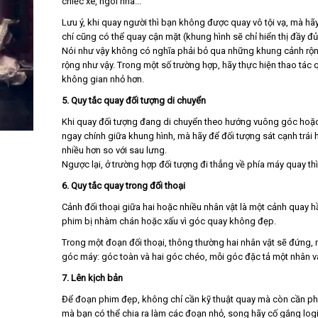
chiếc xe, ngôi nhà...
Lưu ý, khi quay người thì bạn không được quay vô tội vạ, mà hã
chí cũng có thể quay cận mặt (khung hình sẽ chỉ hiển thị đầy đ
Nói như vậy không có nghĩa phải bỏ qua những khung cảnh rộn
rộng như vậy. Trong một số trường hợp, hãy thực hiện thao tác q
không gian nhỏ hơn.
5. Quy tắc quay đối tượng di chuyển
Khi quay đối tượng đang di chuyển theo hướng vuông góc hoặc
ngay chính giữa khung hình, mà hãy để đối tượng sát cạnh trái
nhiều hơn so với sau lưng.
Ngược lại, ở trường hợp đối tượng đi thẳng về phía máy quay th
6. Quy tắc quay trong đối thoại
Cảnh đối thoại giữa hai hoặc nhiều nhân vật là một cảnh quay h
phim bị nhàm chán hoặc xấu vì góc quay không đẹp.
Trong một đoạn đối thoại, thông thường hai nhân vật sẽ đứng,
góc máy: góc toàn và hai góc chéo, mỗi góc đặc tả một nhân v
7. Lên kịch bản
Để đoạn phim đẹp, không chỉ cần kỹ thuật quay mà còn cần phải
mà bạn có thể chia ra làm các đoạn nhỏ, song hãy cố gắng logi