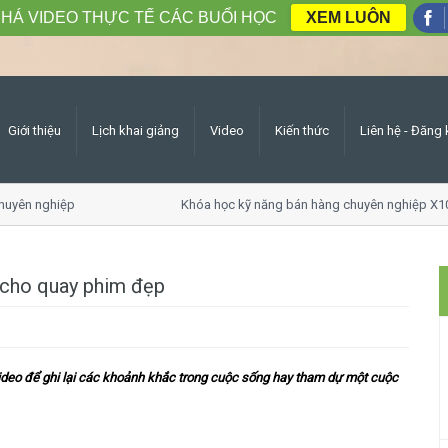
HÁ VIDEO THỰC TẾ CÁC BUỔI HỌC
XEM LUÔN
Giới thiệu
Lịch khai giảng
Video
Kiến thức
Liên hệ - Đăng 
yên nghiệp
Khóa học kỹ năng bán hàng chuyên nghiệp X10 
 cho quay phim đẹp
 video để ghi lại các khoảnh khắc trong cuộc sống hay tham dự một cuộc