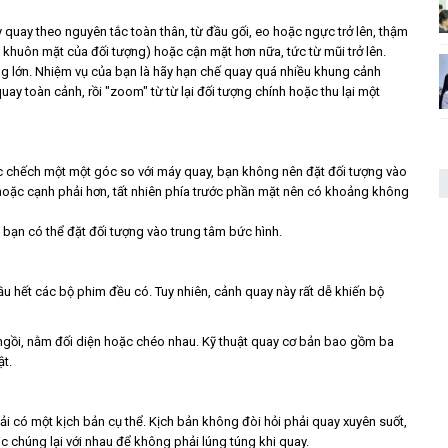
y quay theo nguyên tắc toàn thân, từ đầu gối, eo hoặc ngực trở lên, thậm
ủ khuôn mặt của đối tượng) hoặc cận mặt hơn nữa, tức từ mũi trở lên.
g lớn. Nhiệm vụ của bạn là hãy hạn chế quay quá nhiều khung cảnh
uay toàn cảnh, rồi "zoom" từ từ lại đối tượng chính hoặc thu lại một
 chếch một một góc so với máy quay, bạn không nên đặt đối tượng vào
 hoặc cạnh phải hơn, tất nhiên phía trước phần mặt nên có khoảng không
ì bạn có thể đặt đối tượng vào trung tâm bức hình.
ầu hết các bộ phim đều có. Tuy nhiên, cảnh quay này rất dễ khiến bộ
 ngồi, nằm đối diện hoặc chéo nhau. Kỹ thuật quay cơ bản bao gồm ba
ật.
 có một kịch bản cụ thể. Kịch bản không đòi hỏi phải quay xuyên suốt,
c chúng lại với nhau để không phải lúng túng khi quay.