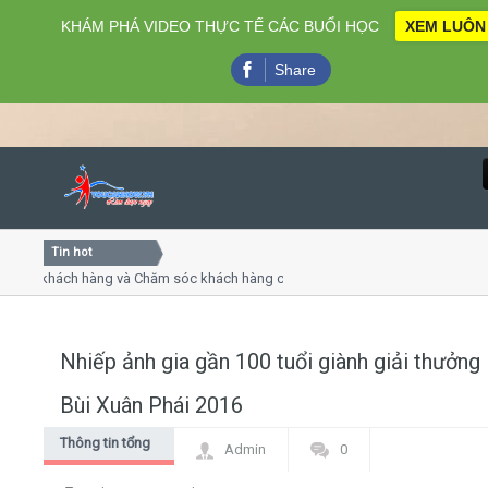
KHÁM PHÁ VIDEO THỰC TẾ CÁC BUỔI HỌC
XEM LUÔN
Share
Tin hot
Close
vụ khách hàng và Chăm sóc khách hàng chuyên nghiệp
Khóa 
ếp - thuyết trình online
Khóa h
 chiều thứ 4, 7
Khóa 
Nhiếp ảnh gia gần 100 tuổi giành giải thưởng
Home
Bùi Xuân Phái 2016
Giới thiệu
Thông tin tổng
Admin
0
hợp
Lịch khai giảng