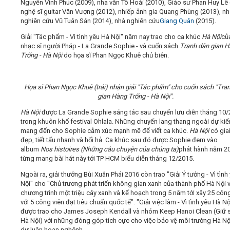
Nguyễn Vinh Phúc (2009), nhà văn Tô Hoài (2010), Giáo sư Phan Huy Lê 
nghệ sĩ guitar Văn Vượng (2012), nhiếp ảnh gia Quang Phùng (2013), n
nghiên cứu Vũ Tuân Sán (2014), nhà nghiên cứu
Giang Quân
(2015).
Giải "Tác phẩm - Vì tình yêu Hà Nội" năm nay trao cho ca khúc
Hà Nội
của
nhạc sĩ người Pháp - La Grande Sophie - và cuốn sách
Tranh dân gian 
Trống - Hà Nội
do họa sĩ Phan Ngọc Khuê chủ biên.
Họa sĩ Phan Ngọc Khuê (trái) nhận giải "Tác phẩm" cho cuốn sách "Tra
gian Hàng Trống - Hà Nội".
Hà Nội
được La Grande Sophie sáng tác sau chuyến lưu diễn tháng 10/
trong khuôn khổ festival Ohlala. Những chuyến lang thang ngoài dự kiế
mang đến cho Sophie cảm xúc mạnh mẽ để viết ca khúc.
Hà Nội
có giai
đẹp, tiết tấu nhanh và hối hả. Ca khúc sau đó được Sophie đem vào
album
Nos histoires (Những câu chuyện của chúng ta)
phát hành năm 2
từng mang bài hát này tới TP HCM biểu diễn tháng 12/2015.
Ngoài ra, giải thưởng Bùi Xuân Phái 2016 còn trao "Giải Ý tưởng - Vì tình
Nội" cho "Chủ trương phát triển không gian xanh của thành phố Hà Nội v
chương trình một triệu cây xanh và kế hoạch trong 5 năm tới xây 25 côn
với 5 công viên đạt tiêu chuẩn quốc tế". "Giải việc làm - Vì tình yêu Hà Nộ
được trao cho James Joseph Kendall và nhóm Keep Hanoi Clean (Giữ 
Hà Nội) với những đóng góp tích cực cho việc bảo vệ môi trường Hà Nộ
dư luận hoan nghênh.