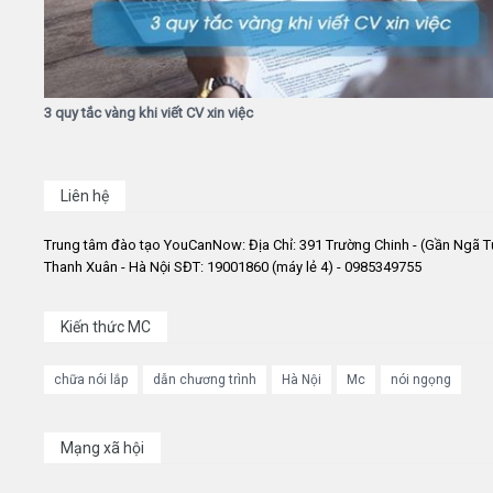
3 quy tắc vàng khi viết CV xin việc
Liên hệ
Trung tâm đào tạo YouCanNow: Địa Chỉ: 391 Trường Chinh - (Gần Ngã T
Thanh Xuân - Hà Nội SĐT: 19001860 (máy lẻ 4) - 0985349755
Kiến thức MC
chữa nói lắp
dẫn chương trình
Hà Nội
Mc
nói ngọng
Mạng xã hội