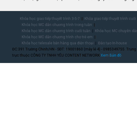
Khóa học giao tiếp thuyết trình 3-5-7
Khóa giao tiếp thuyết trình cuối
Khóa học MC dẫn chương trình trong tuần
Khóa học MC dẫn chương trình cuối tuần
Khóa học MC chuyên dẫn
Khóa học MC dẫn chương trình cho trẻ em
Khóa học telesale bán hàng qua điện thoại
Đào tạo In-house
ĐC:391 Trường Chinh/HN - SĐT: 19001860 (máy lẻ 4) - 0985349755. Trung
trực thuộc CÔNG TY TNHH YÊU CONTENT NETWORK.
Xem Bản đồ