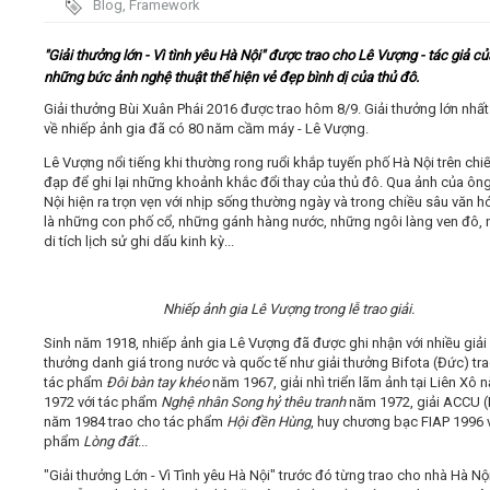
Blog
,
Framework
Video
"Giải thưởng lớn - Vì tình yêu Hà Nội" được trao cho Lê Vượng - tác giả củ
những bức ảnh nghệ thuật thể hiện vẻ đẹp bình dị của thủ đô.
Kiến thức
Giải thưởng Bùi Xuân Phái 2016 được trao hôm 8/9. Giải thưởng lớn nhất
về nhiếp ảnh gia đã có 80 năm cầm máy - Lê Vượng.
Lê Vượng nổi tiếng khi thường rong ruổi khắp tuyến phố Hà Nội trên chi
Liên hệ - Đăng ký
đạp để ghi lại những khoảnh khắc đổi thay của thủ đô. Qua ảnh của ôn
Nội hiện ra trọn vẹn với nhịp sống thường ngày và trong chiều sâu văn h
là những con phố cổ, những gánh hàng nước, những ngôi làng ven đô,
di tích lịch sử ghi dấu kinh kỳ...
Tìm kiếm
Nhiếp ảnh gia Lê Vượng trong lễ trao giải.
Sinh năm 1918, nhiếp ảnh gia Lê Vượng đã được ghi nhận với nhiều giải
thưởng danh giá trong nước và quốc tế như giải thưởng Bifota (Đức) tr
tác phẩm
Đôi bàn tay khéo
năm 1967, giải nhì triển lãm ảnh tại Liên Xô 
1972 với tác phẩm
Nghệ nhân Song hỷ
thêu tranh
năm 1972, giải ACCU (
năm 1984 trao cho tác phẩm
Hội đền Hùng
, huy chương bạc FIAP 1996 v
phẩm
Lòng đất
...
"Giải thưởng Lớn - Vì Tình yêu Hà Nội" trước đó từng trao cho nhà Hà Nộ