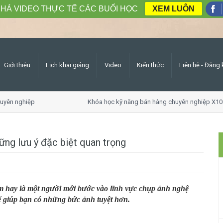
HÁ VIDEO THỰC TẾ CÁC BUỔI HỌC
XEM LUÔN
Giới thiệu
Lịch khai giảng
Video
Kiến thức
Liên hệ - Đăng 
n nghiệp
Khóa học kỹ năng bán hàng chuyên nghiệp X10 do
ững lưu ý đặc biệt quan trọng
ệm hay là một người mới bước vào lĩnh vực chụp ảnh nghệ
ể giúp bạn có những bức ảnh tuyệt hơn.