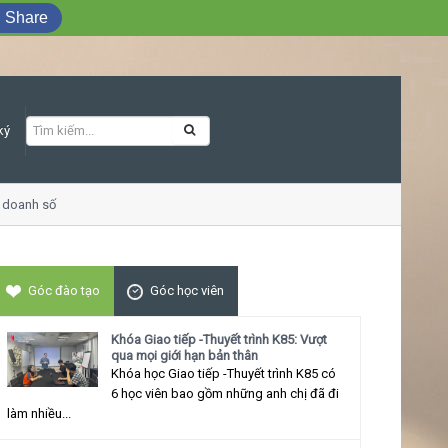
Share
ký
anh số
Khóa học Giao tiếp ứng xử thu hú
Góc đào tạo
Góc học viên
Khóa Giao tiếp -Thuyết trình K85: Vượt
qua mọi giới hạn bản thân
Khóa học Giao tiếp -Thuyết trình K85 có
6 học viên bao gồm những anh chị đã đi
làm nhiều...