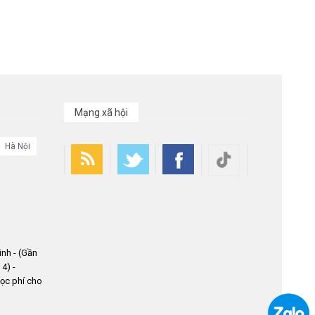
Mạng xã hội
Hà Nội
nh - (Gần
4) -
ọc phí cho