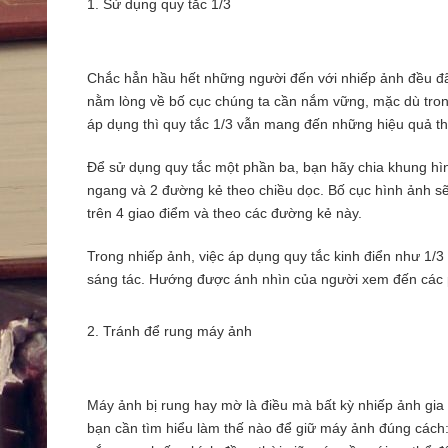
1. Sử dụng quy tắc 1/3
Chắc hẳn hầu hết những người đến với nhiếp ảnh đều đã 
nằm lòng về bố cục chúng ta cần nắm vững, mặc dù tron
áp dụng thì quy tắc 1/3 vẫn mang đến những hiệu quả thú
Để sử dụng quy tắc một phần ba, bạn hãy chia khung hì
ngang và 2 đường kẻ theo chiều dọc. Bố cục hình ảnh s
trên 4 giao điểm và theo các đường kẻ này.
Trong nhiếp ảnh, việc áp dụng quy tắc kinh điển như 1/
sáng tác. Hướng được ánh nhìn của người xem đến các p
2. Tránh để rung máy ảnh
Máy ảnh bị rung hay mờ là điều mà bất kỳ nhiếp ảnh gia 
bạn cần tìm hiểu làm thế nào để giữ máy ảnh đúng cách: 