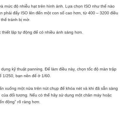
và mức độ nhiễu hạt trên hình ảnh. Lựa chọn ISO như thế nào
cần phải đẩy ISO lên đến một con số cao hơn, từ 400 – 3200 điều
thể tránh bị mờ.
thiết lập tự động để có nhiều ánh sáng hơn.
dụng kỹ thuật panning. Để làm điều này, chọn tốc độ màn trập
ể 1/250, bạn nên để ở 1/60.
ấn xuống một nửa trên nút chụp để khóa nét và khi đã sẵn sàng
 của đối tượng. Nếu có thể hãy sử dụng một chân máy hoặc
n động” rõ ràng hơn.