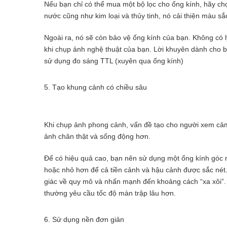
Nếu bạn chỉ có thể mua một bộ lọc cho ống kính, hãy ch
nước cũng như kim loại và thủy tinh, nó cải thiện màu sắ
Ngoài ra, nó sẽ còn bảo vệ ống kính của bạn. Không có lý
khi chụp ảnh nghệ thuật của bạn. Lời khuyên dành cho b
sử dụng đo sáng TTL (xuyên qua ống kính)
5. Tạo khung cảnh có chiều sâu
Khi chụp ảnh phong cảnh, vấn đề tạo cho người xem cảm 
ảnh chân thật và sống động hơn.
Để có hiệu quả cao, bạn nên sử dụng một ống kính góc rộ
hoặc nhỏ hơn để cả tiền cảnh và hậu cảnh được sắc nét
giác về quy mô và nhấn mạnh đến khoảng cách “xa xôi”
thường yêu cầu tốc độ màn trập lâu hơn.
6. Sử dụng nền đơn giản