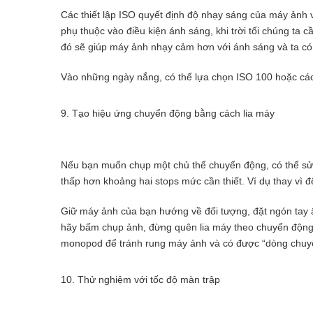
Các thiết lập ISO quyết định độ nhạy sáng của máy ảnh 
phụ thuộc vào điều kiện ánh sáng, khi trời tối chúng ta 
đó sẽ giúp máy ảnh nhạy cảm hơn với ánh sáng và ta có 
Vào những ngày nắng, có thể lựa chọn ISO 100 hoặc các 
9. Tạo hiệu ứng chuyển động bằng cách lia máy
Nếu bạn muốn chụp một chủ thể chuyển động, có thể sử 
thấp hơn khoảng hai stops mức cần thiết. Ví dụ thay vì đ
Giữ máy ảnh của bạn hướng về đối tượng, đặt ngón tay 
hãy bấm chụp ảnh, đừng quên lia máy theo chuyển động
monopod để tránh rung máy ảnh và có được “dòng chuyể
10. Thử nghiệm với tốc độ màn trập