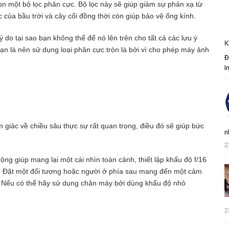
ọn một bộ lọc phân cực. Bộ lọc này sẽ giúp giảm sự phản xạ từ
c của bầu trời và cây cối đồng thời còn giúp bảo vệ ống kính.
 do tại sao bạn không thể để nó lên trên cho tất cả các lưu ý
K
ạn là nên sử dụng loại phân cực tròn là bởi vì cho phép máy ảnh
Đ
I
giác về chiều sâu thực sự rất quan trọng, điều đó sẽ giúp bức
n
2
ng giúp mang lại một cái nhìn toàn cảnh, thiết lập khẩu độ f/16
. Đặt một đối tượng hoặc người ở phía sau mang đến một cảm
. Nếu có thể hãy sử dụng chân máy bởi dùng khẩu độ nhỏ
2