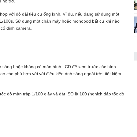
 hỗ trợ.
ợp với độ dài tiêu cự ống kính. Ví dụ, nếu đang sử dụng một
 1/100s. Sử dụng một chân máy hoặc monopod bất cứ khi nào
 cố định camera.
đo sáng hoặc không có màn hình LCD để xem trước các hình
o cho phù hợp với với điều kiện ánh sáng ngoài trời, tiết kiệm
à tốc độ màn trập 1/100 giây và đặt ISO là 100 (nghịch đảo tốc độ