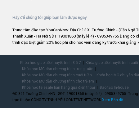
Hãy để chúng tôi giúp bạn làm được ngay
Trung tâm đào tạo YouCanNow: Địa Chỉ: 391 Trường Chinh - (Gần Ngã T
Thanh Xuân - Hà Nội SĐT: 19001860 (máy lẻ 4) - 0985349755 Đang có 
trình đặc biệt giảm 20% học phí cho học viên đăng ký trước khai giảng 7
Khóa học giao tiếp thuyết trình 3-5-7
Khóa giao tiếp thuyết trình cuối
Khóa học MC dẫn chương trình trong tuần
Khóa học MC dẫn chương trình cuối tuần
Khóa học MC chuyên dẫn
Khóa học MC dẫn chương trình cho trẻ em
Khóa học telesale bán hàng qua điện thoại
Đào tạo In-house
ĐC:391 Trường Chinh/HN - SĐT: 19001860 (máy lẻ 4) - 0985349755. Trung
trực thuộc CÔNG TY TNHH YÊU CONTENT NETWORK.
Xem Bản đồ