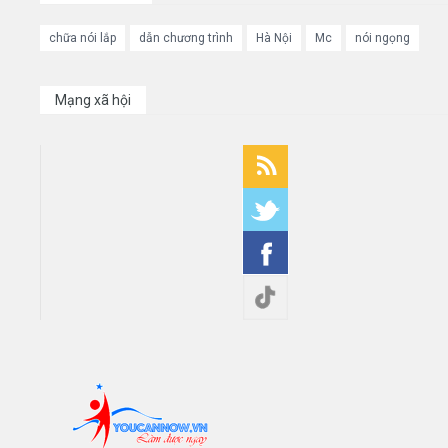
chữa nói lắp
dẫn chương trình
Hà Nội
Mc
nói ngọng
Mạng xã hội