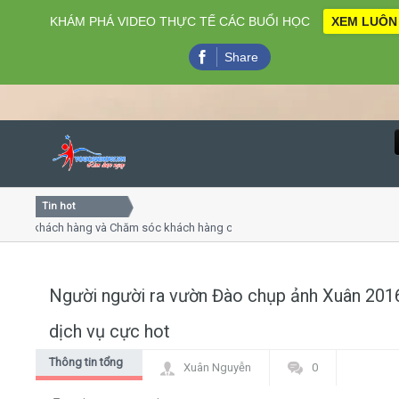
KHÁM PHÁ VIDEO THỰC TẾ CÁC BUỔI HỌC
XEM LUÔN
Share
Tin hot
Close
ụ khách hàng và Chăm sóc khách hàng chuyên nghiệp
Khóa 
ếp - thuyết trình online
Khóa h
chiều thứ 4, 7
Khóa 
Người người ra vườn Đào chụp ảnh Xuân 2016
Home
dịch vụ cực hot
Giới thiệu
Thông tin tổng
Xuân Nguyễn
0
hợp
Lịch khai giảng