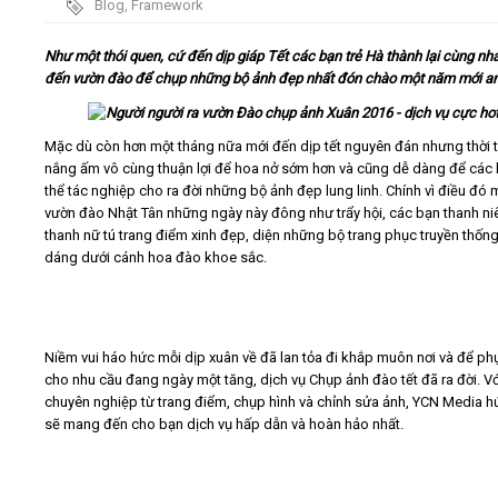
Blog
,
Framework
Video
Như một thói quen, cứ đến dịp giáp Tết các bạn trẻ Hà thành lại cùng nh
đến vườn đào để chụp những bộ ảnh đẹp nhất đón chào một năm
mới an
Kiến thức
Mặc dù còn hơn một tháng nữa mới đến dịp tết nguyên đán nhưng thời t
Liên hệ - Đăng ký
nắng ấm vô cùng thuận lợi để hoa nở sớm hơn và cũng dễ dàng để các
thể tác nghiệp cho ra đời những bộ ảnh đẹp lung linh. Chính vì điều đó 
vườn đào Nhật Tân những ngày này đông như trẩy hội, các bạn thanh n
thanh nữ tú trang điểm xinh đẹp, diện những bộ trang phục truyền thốn
dáng dưới cánh hoa đào khoe sắc.
Tìm kiếm
Niềm vui háo hức mỗi dịp xuân về đã lan tỏa đi khắp muôn nơi và để ph
cho nhu cầu đang ngày một tăng, dịch vụ Chụp ảnh đào tết đã ra đời. Vớ
chuyên nghiệp từ trang điểm, chụp hình và chỉnh sửa ảnh, YCN Media h
sẽ mang đến cho bạn dịch vụ hấp dẫn và hoàn hảo nhất.