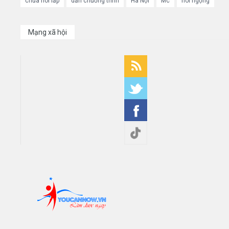
chữa nói lắp
dẫn chương trình
Hà Nội
Mc
nói ngọng
Mạng xã hội