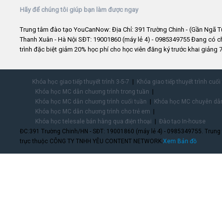
Hãy để chúng tôi giúp bạn làm được ngay
Trung tâm đào tạo YouCanNow: Địa Chỉ: 391 Trường Chinh - (Gần Ngã T
Thanh Xuân - Hà Nội SĐT: 19001860 (máy lẻ 4) - 0985349755 Đang có 
trình đặc biệt giảm 20% học phí cho học viên đăng ký trước khai giảng 7
Khóa học giao tiếp thuyết trình 3-5-7
Khóa giao tiếp thuyết trình cuối
Khóa học MC dẫn chương trình trong tuần
Khóa học MC dẫn chương trình cuối tuần
Khóa học MC chuyên dẫn
Khóa học MC dẫn chương trình cho trẻ em
Khóa học telesale bán hàng qua điện thoại
Đào tạo In-house
ĐC:391 Trường Chinh/HN - SĐT: 19001860 (máy lẻ 4) - 0985349755. Trung
trực thuộc CÔNG TY TNHH YÊU CONTENT NETWORK.
Xem Bản đồ