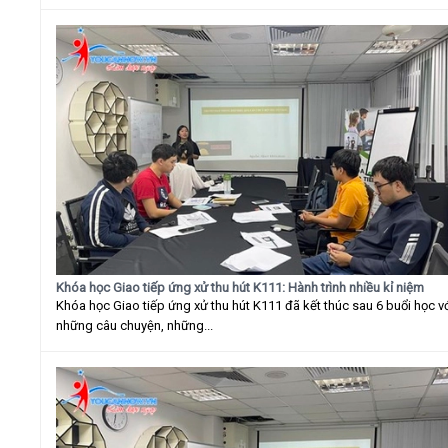
Khóa học Giao tiếp ứng xử thu hút K111: Hành trình nhiều kỉ niệm
Khóa học Giao tiếp ứng xử thu hút K111 đã kết thúc sau 6 buổi học v
những câu chuyện, những...