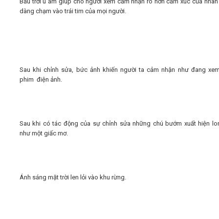
Bầu trời u ám giúp cho người xem cảm nhận rõ hơn cảm xúc của nhân 
dàng chạm vào trái tim của mọi người.
Sau khi chỉnh sửa, bức ảnh khiến người ta cảm nhận như đang xe
phim điện ảnh.
Sau khi có tác động của sự chỉnh sửa những chú bướm xuất hiện lo
như một giấc mơ.
Ánh sáng mặt trời len lỏi vào khu rừng.