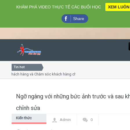
KHÁM PHÁ VIDEO THỰC TẾ CÁC BUỔI HỌC
XEM LUÔN
Share
Tin hot
Close
ụ khách hàng và Chăm sóc khách hàng chuyên nghiệp
Khóa 
ếp - thuyết trình online
Khóa h
chiều thứ 4, 7
Khóa 
Ngỡ ngàng với những bức ảnh trước và sau kh
Home
chỉnh sửa
Giới thiệu
Kiến thức
Admin
0
chung
Lịch khai giảng