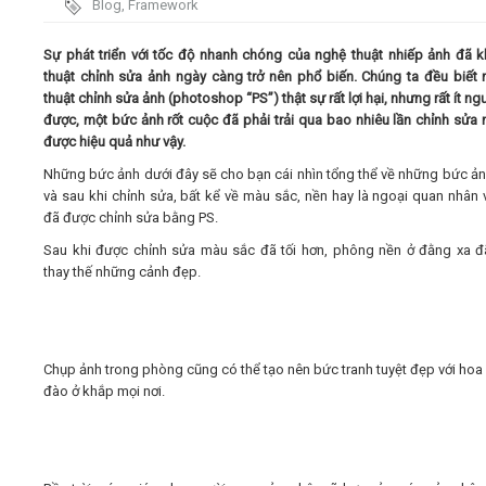
Blog
,
Framework
Video
Sự phát triển với tốc độ nhanh chóng của nghệ thuật nhiếp ảnh đã k
thuật chỉnh sửa ảnh ngày càng trở nên phổ biến. Chúng ta đều biết 
thuật chỉnh sửa ảnh (photoshop “PS”) thật sự rất lợi hại, nhưng rất ít ng
Kiến thức
được, một bức ảnh rốt cuộc đã phải trải qua bao nhiêu lần chỉnh sửa 
được hiệu quả như vậy.
Liên hệ - Đăng ký
Những bức ảnh dưới đây sẽ cho bạn cái nhìn tổng thể về những bức ản
và sau khi chỉnh sửa, bất kể về màu sắc, nền hay là ngoại quan nhân 
đã được chỉnh sửa bằng PS.
Sau khi được chỉnh sửa màu sắc đã tối hơn, phông nền ở đằng xa 
thay thế những cảnh đẹp.
Tìm kiếm
Chụp ảnh trong phòng cũng có thể tạo nên bức tranh tuyệt đẹp với hoa
đào ở khắp mọi nơi.