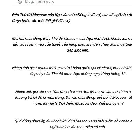
Blog
,
Framework
Video
Đến Thủ đô Moscow của Nga vào mùa Đông tuyết rơi, bạn sẽ ngỡ như đ
được bước vào một thế giới diệu kỳ.
Kiến thức
Mỗi khi mùa Đông đến, Thủ đô Moscow của Nga như được khoác lên m
Liên hệ - Đăng ký
tấm áo nhiệm màu của tuyết, của hàng triệu ánh đèn chào đón mùa Giá
đẹp lung linh.
Nhiếp ảnh gia Kristina Makeeva đã không quên ghi lại những khoảnh khắ
đẹp này của Thủ đô nước Nga những ngày đông tháng 12.
Tìm kiếm
Nhiếp ảnh gia chia sẻ: "Khi được hỏi nên đến Moscow vào thời điểm nà
thường trả lời đó là mùa Đông. Dù vào mùa Đông, tiết trời ở Moscow rất
nhưng đây lại là thời điểm Moscow đẹp nhất trong năm".
Quả đúng như vậy, du khách khi đến Moscow vào thời điểm này chắc 
ngỡ như lạc vào một miền cổ tích.