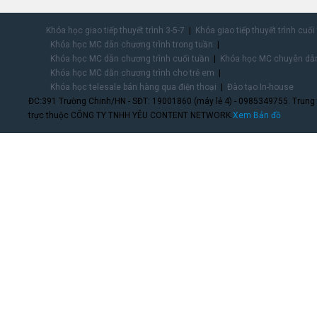
Khóa học giao tiếp thuyết trình 3-5-7
Khóa giao tiếp thuyết trình cuối
Khóa học MC dẫn chương trình trong tuần
Khóa học MC dẫn chương trình cuối tuần
Khóa học MC chuyên dẫn
Khóa học MC dẫn chương trình cho trẻ em
Khóa học telesale bán hàng qua điện thoại
Đào tạo In-house
ĐC:391 Trường Chinh/HN - SĐT: 19001860 (máy lẻ 4) - 0985349755. Trung
trực thuộc CÔNG TY TNHH YÊU CONTENT NETWORK.
Xem Bản đồ