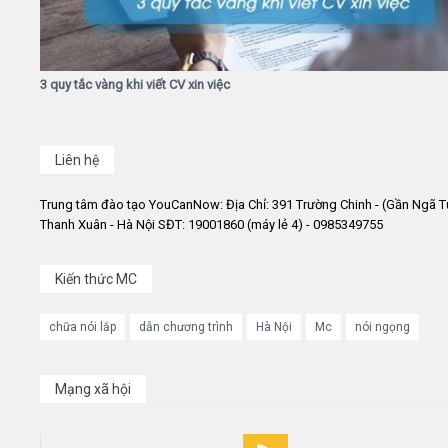
3 quy tắc vàng khi viết CV xin việc
Liên hệ
Trung tâm đào tạo YouCanNow: Địa Chỉ: 391 Trường Chinh - (Gần Ngã T
Thanh Xuân - Hà Nội SĐT: 19001860 (máy lẻ 4) - 0985349755
Kiến thức MC
chữa nói lắp
dẫn chương trình
Hà Nội
Mc
nói ngọng
Mạng xã hội