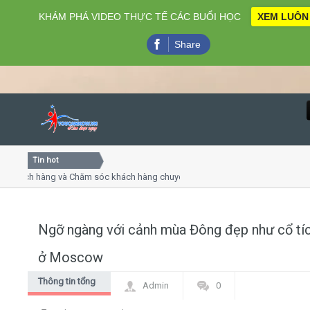
KHÁM PHÁ VIDEO THỰC TẾ CÁC BUỔI HỌC
XEM LUÔN
Share
Tin hot
Close
ách hàng và Chăm sóc khách hàng chuyên nghiệp
Khóa học 
thuyết trình online
Khóa học "N
u thứ 4, 7
Khóa học l
Ngỡ ngàng với cảnh mùa Đông đẹp như cổ tí
Home
ở Moscow
Giới thiệu
Thông tin tổng
Admin
0
hợp
Lịch khai giảng