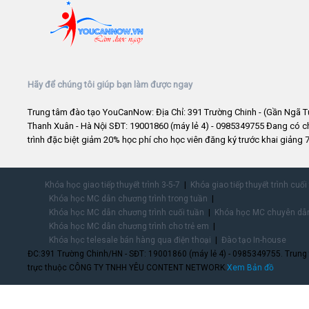
Hãy để chúng tôi giúp bạn làm được ngay
Trung tâm đào tạo YouCanNow: Địa Chỉ: 391 Trường Chinh - (Gần Ngã T
Thanh Xuân - Hà Nội SĐT: 19001860 (máy lẻ 4) - 0985349755 Đang có 
trình đặc biệt giảm 20% học phí cho học viên đăng ký trước khai giảng 7
Khóa học giao tiếp thuyết trình 3-5-7
Khóa giao tiếp thuyết trình cuối
Khóa học MC dẫn chương trình trong tuần
Khóa học MC dẫn chương trình cuối tuần
Khóa học MC chuyên dẫn
Khóa học MC dẫn chương trình cho trẻ em
Khóa học telesale bán hàng qua điện thoại
Đào tạo In-house
ĐC:391 Trường Chinh/HN - SĐT: 19001860 (máy lẻ 4) - 0985349755. Trung
trực thuộc CÔNG TY TNHH YÊU CONTENT NETWORK.
Xem Bản đồ