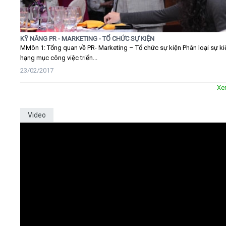
KỸ NĂNG PR - MARKETING - TỔ CHỨC SỰ KIỆN
MMôn 1: Tổng quan về PR- Marketing – Tổ chức sự kiện Phân loại sự ki
hạng mục công việc triển...
23/02/2017
Xe
Video