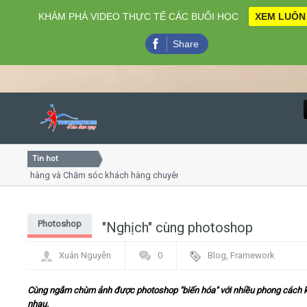
KHÁM PHÁ VIDEO THỰC TẾ CÁC BUỔI HỌC
XEM LUÔN
Share
Tin hot
Close
ch hàng và Chăm sóc khách hàng chuyên nghiệp
Khóa học k
huyết trình online
Khóa học "N
 thứ 4, 7
Khóa học là
Photoshop
"Nghịch" cùng photoshop
Home
Xuân Nguyễn
0
Blog
,
Framework
Giới thiệu
Cùng ngắm chùm ảnh được photoshop "biến hóa" với nhiều phong cách 
Lịch khai giảng
nhau.