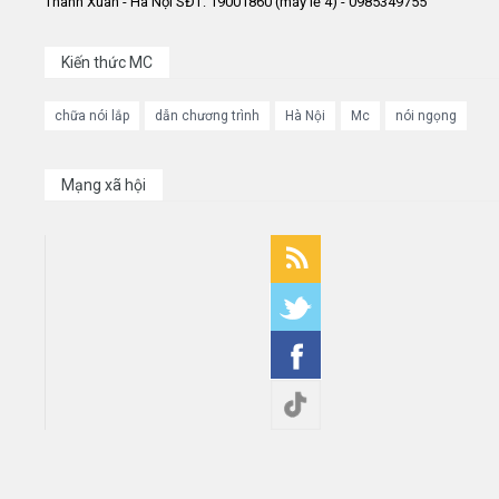
Thanh Xuân - Hà Nội SĐT: 19001860 (máy lẻ 4) - 0985349755
Kiến thức MC
chữa nói lắp
dẫn chương trình
Hà Nội
Mc
nói ngọng
Mạng xã hội