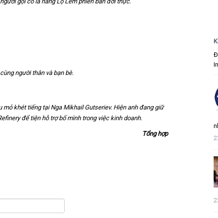
u người gọi cô là nàng Lọ Lem phiên bản đời thực.
K
Đ
I
cùng người thân và bạn bè.
ầu mỏ khét tiếng tại Nga Mikhail Gutseriev. Hiện anh đang giữ
inery để tiện hỗ trợ bố mình trong việc kinh doanh.
n
Tổng hợp
2
2