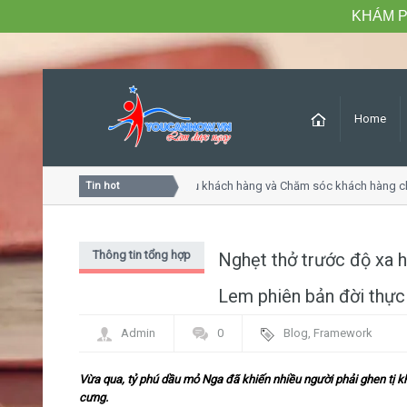
KHÁM P
Home
Khóa học Tư duy dịch vụ khách hàng và Chăm sóc khách hàng chu
Tin hot
Thông tin tổng hợp
Nghẹt thở trước độ xa 
Lem phiên bản đời thực
Admin
0
Blog
,
Framework
Vừa qua, tỷ phú dầu mỏ Nga đã khiến nhiều người phải ghen tị kh
cưng.