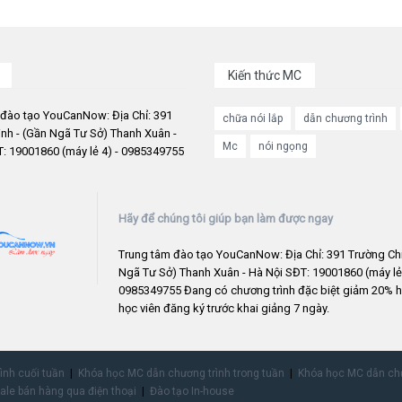
Kiến thức MC
 đào tạo YouCanNow: Địa Chỉ: 391
chữa nói lắp
dẫn chương trình
nh - (Gần Ngã Tư Sở) Thanh Xuân -
Mc
nói ngọng
: 19001860 (máy lẻ 4) - 0985349755
Hãy để chúng tôi giúp bạn làm được ngay
Trung tâm đào tạo YouCanNow: Địa Chỉ: 391 Trường Chi
Ngã Tư Sở) Thanh Xuân - Hà Nội SĐT: 19001860 (máy lẻ 
0985349755 Đang có chương trình đặc biệt giảm 20% h
học viên đăng ký trước khai giảng 7 ngày.
rình cuối tuần
Khóa học MC dẫn chương trình trong tuần
Khóa học MC dẫn chư
ale bán hàng qua điện thoại
Đào tạo In-house