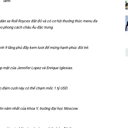
lánh.
àn xe Roll Royces đắt đỏ và có cơ hội thưởng thức menu đa
o phong cách châu Âu đặc trưng.
ánh 9 tầng phủ đầy kem tươi để mừng hạnh phúc đôi trẻ.
p mặt của Jennifer Lopez và Enrique Iglesias.
ho đám cưới này có thể chạm mốc 1 tỷ USD.
viên năm nhất của khoa Y, trường đại học Moscow.