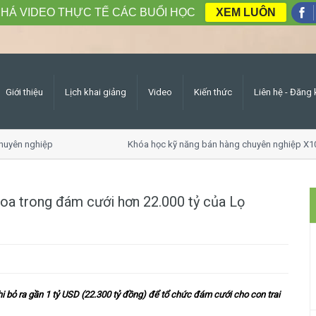
HÁ VIDEO THỰC TẾ CÁC BUỔI HỌC
XEM LUÔN
Giới thiệu
Lịch khai giảng
Video
Kiến thức
Liên hệ - Đăng 
yên nghiệp
Khóa học kỹ năng bán hàng chuyên nghiệp X10 
hoa trong đám cưới hơn 22.000 tỷ của Lọ
i bỏ ra gần 1 tỷ USD (22.300 tỷ đồng) để tổ chức đám cưới cho con trai