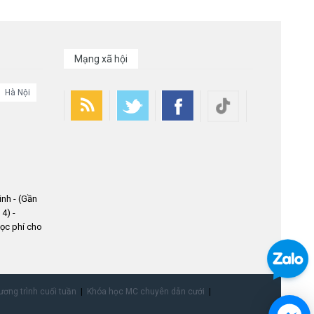
Mạng xã hội
Hà Nội
nh - (Gần
4) -
ọc phí cho
ơng trình cuối tuần
Khóa học MC chuyên dẫn cưới