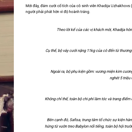
Mới đây, đám cưới cổ tích của cô sinh viên Khadija Uzhakhovs (2
người phải phát hờn vì độ hoành tráng.
Theo lời kể của các vị khách mời, Khadija hô
Cụ thể, bộ váy cưới nặng 11kg của cô đến từ thương
Ngoài ra, bộ phụ kiện gồm: vương miện kim cương
nghét 5 triệu
Không chỉ thế, toàn bộ chi phí làm tóc và trang điểm
Bên cạnh đó, Safisa, trung tâm tổ chức sự kiện hà
hứng từ vườn treo Babylon nổi tiếng, toàn bộ hội trư