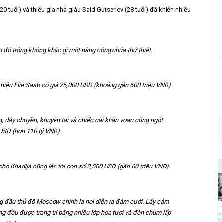
0 tuổi) và thiếu gia nhà giàu Said Gutseriev (28 tuổi) đã khiến nhiều
m đó trông không khác gì một nàng công chúa thứ thiệt.
 hiệu Elie Saab có giá 25,000 USD (khoảng gần 600 triệu VND)
, dây chuyền, khuyên tai và chiếc cài khăn voan cũng ngót
 USD (hơn 110 tỷ VND).
 cho Khadija cũng lên tới con số 2,500 USD (gần 60 triệu VND).
ng đầu thủ đô Moscow chính là nơi diễn ra đám cưới. Lấy cảm
ờng đều được trang trí bằng nhiều lớp hoa tươi và đèn chùm lấp