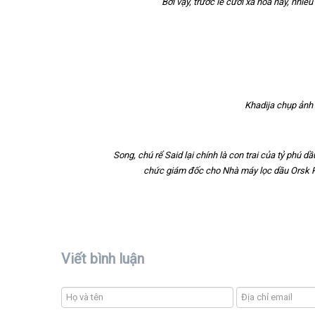
Bởi vậy, trước lễ cưới xa hoa này, nhiề
Khadija chụp ảnh 
Song, chú rể Said lại chính là con trai của tỷ phú d
chức giám đốc cho Nhà máy lọc dầu Orsk Ref
Viết bình luận