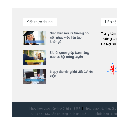
Kiến thức chung
Liên hệ
Sinh viên mới ra trường có
Trung tâm
nên nhảy việc liên tục
Trường Chi
không?
Hà Nội SĐT
3 thói quen giúp bạn nâng
cao cơ hội trúng tuyển
3 quy tắc vàng khi viết CV xin
việc
Khóa học giao tiếp thuyết trình 3-5-7
Khóa giao tiếp thuyết t
Khóa học MC dẫn chương trình cho trẻ em
Khóa học teles