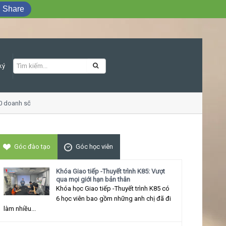
Share
ký
doanh số
Khóa học Giao tiếp ứng xử thu 
Góc đào tạo
Góc học viên
Khóa Giao tiếp -Thuyết trình K85: Vượt
qua mọi giới hạn bản thân
Khóa học Giao tiếp -Thuyết trình K85 có
6 học viên bao gồm những anh chị đã đi
làm nhiều...