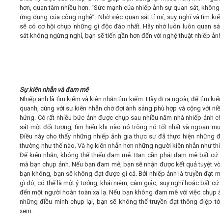
hơn, quan tâm nhiều hơn. “Sức mạnh của nhiếp ảnh sự quan sát, không 
ứng dụng của công nghệ”. Nhờ việc quan sát tỉ mỉ, suy nghĩ và tìm ki
sẽ có cơ hội chụp những gì độc đáo nhất. Hãy nhớ luôn luôn quan sá
sát không ngừng nghỉ, bạn sẽ tiến gần hơn đến với nghệ thuật nhiếp ản
Sự kiên nhẫn và đam mê
Nhiếp ảnh là tìm kiếm và kiên nhẫn tìm kiếm. Hãy đi ra ngoài, để tìm ki
quanh, cùng với sự kiên nhẫn chờ đợi ánh sáng phù hợp và cộng với n
hứng. Có rất nhiều bức ảnh được chụp sau nhiều năm nhà nhiếp ảnh c
sát một đối tượng, tìm hiểu khi nào nó trông nó tốt nhất và ngoạn mụ
Điều này cho thấy những nhiếp ảnh gia thực sự đã thực hiện những đ
thường như thế nào. Và họ kiên nhẫn hơn những người kiên nhẫn như th
Để kiên nhẫn, không thể thiếu đam mê. Bạn cần phải đam mê bất cứ 
mà bạn chụp ảnh. Nếu bạn đam mê, bạn sẽ nhận được kết quả tuyệt vờ
bạn không, bạn sẽ không đạt được gì cả. Bởi nhiếp ảnh là truyền đạt m
gì đó, có thể là một ý tưởng, khái niệm, cảm giác, suy nghĩ hoặc bất cứ
đến một người hoàn toàn xa lạ. Nếu bạn không đam mê với việc chụp ả
những điều mình chụp lại, bạn sẽ không thể truyền đạt thông điệp tớ
xem.