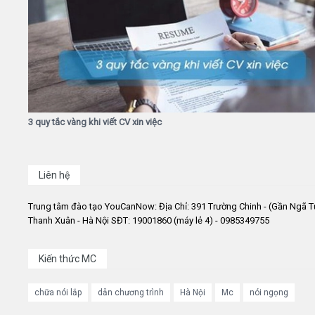
3 quy tắc vàng khi viết CV xin việc
Liên hệ
Trung tâm đào tạo YouCanNow: Địa Chỉ: 391 Trường Chinh - (Gần Ngã T
Thanh Xuân - Hà Nội SĐT: 19001860 (máy lẻ 4) - 0985349755
Kiến thức MC
chữa nói lắp
dẫn chương trình
Hà Nội
Mc
nói ngọng