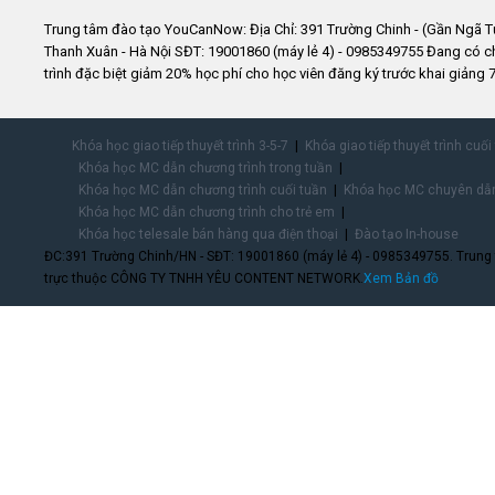
Trung tâm đào tạo YouCanNow: Địa Chỉ: 391 Trường Chinh - (Gần Ngã T
Thanh Xuân - Hà Nội SĐT: 19001860 (máy lẻ 4) - 0985349755 Đang có 
trình đặc biệt giảm 20% học phí cho học viên đăng ký trước khai giảng 7
Khóa học giao tiếp thuyết trình 3-5-7
Khóa giao tiếp thuyết trình cuối
Khóa học MC dẫn chương trình trong tuần
Khóa học MC dẫn chương trình cuối tuần
Khóa học MC chuyên dẫn
Khóa học MC dẫn chương trình cho trẻ em
Khóa học telesale bán hàng qua điện thoại
Đào tạo In-house
ĐC:391 Trường Chinh/HN - SĐT: 19001860 (máy lẻ 4) - 0985349755. Trung
trực thuộc CÔNG TY TNHH YÊU CONTENT NETWORK.
Xem Bản đồ