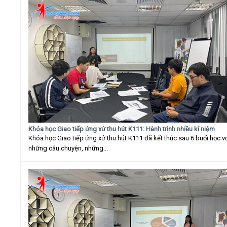
Khóa học Giao tiếp ứng xử thu hút K111: Hành trình nhiều kỉ niệm
Khóa học Giao tiếp ứng xử thu hút K111 đã kết thúc sau 6 buổi học v
những câu chuyện, những...