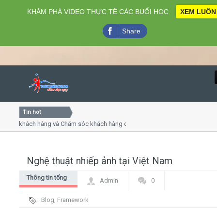
KHÁM PHÁ VIDEO THỰC TẾ CÁC BUỔI HỌC
XEM LUÔN
Share
Tin hot
Close
ụ khách hàng và Chăm sóc khách hàng chuyên nghiệp
Khóa h
p - thuyết trình online
Khóa h
chiều thứ 4, 7
Khóa h
Nghệ thuật nhiếp ảnh tại Việt Nam
Home
Thông tin tổng
Admin
0
Giới thiệu
hợp
Blog
,
Framework
Lịch khai giảng