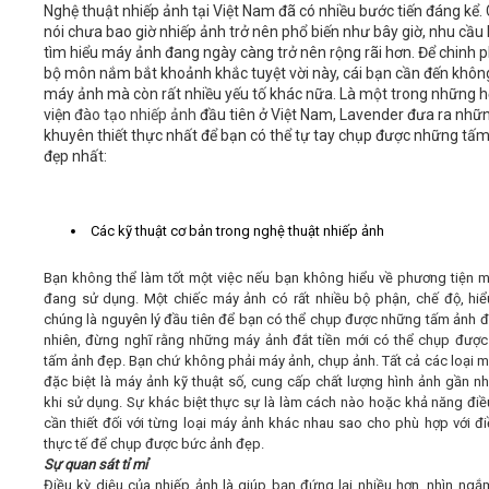
Nghệ thuật nhiếp ảnh tại Việt Nam đã có nhiều bước tiến đáng kể. 
nói chưa bao giờ nhiếp ảnh trở nên phổ biến như bây giờ, nhu cầu
Video
tìm hiểu máy ảnh đang ngày càng trở nên rộng rãi hơn. Để chinh 
bộ môn nắm bắt khoảnh khắc tuyệt vời này, cái bạn cần đến không
máy ảnh mà còn rất nhiều yếu tố khác nữa. Là một trong những 
Kiến thức
viện
đào tạo nhiếp ảnh
đầu tiên ở Việt Nam, Lavender đưa ra nhữn
khuyên thiết thực nhất để bạn có thể tự tay chụp được những tấ
đẹp nhất:
Liên hệ - Đăng ký
Các kỹ thuật cơ bản trong nghệ thuật nhiếp ảnh
Bạn không thể làm tốt một việc nếu bạn không hiểu về phương tiện 
Tìm kiếm
đang sử dụng. Một chiếc máy ảnh có rất nhiều bộ phận, chế độ, hiể
chúng là nguyên lý đầu tiên để bạn có thể chụp được những tấm ảnh đ
nhiên, đừng nghĩ rằng những máy ảnh đắt tiền mới có thể chụp đượ
tấm ảnh đẹp. Bạn chứ không phải máy ảnh, chụp ảnh. Tất cả các loại m
đặc biệt là máy ảnh kỹ thuật số, cung cấp chất lượng hình ảnh gần n
khi sử dụng. Sự khác biệt thực sự là làm cách nào hoặc khả năng điề
cần thiết đối với từng loại máy ảnh khác nhau sao cho phù hợp với đi
thực tế để chụp được bức ảnh đẹp.
Sự quan sát tỉ mỉ
Điều kỳ diệu của nhiếp ảnh là giúp bạn đứng lại nhiều hơn, nhìn ngắ