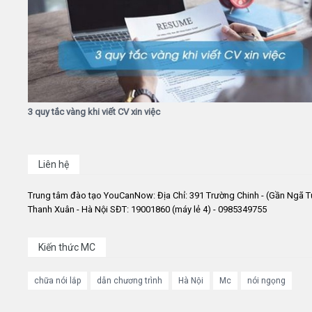
3 quy tắc vàng khi viết CV xin việc
Liên hệ
Trung tâm đào tạo YouCanNow: Địa Chỉ: 391 Trường Chinh - (Gần Ngã T
Thanh Xuân - Hà Nội SĐT: 19001860 (máy lẻ 4) - 0985349755
Kiến thức MC
chữa nói lắp
dẫn chương trình
Hà Nội
Mc
nói ngọng