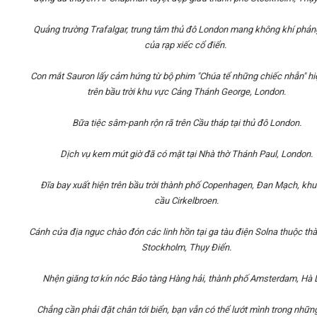
Quảng trường Trafalgar, trung tâm thủ đô London mang không khí phản
của rạp xiếc cổ điển.
Con mắt Sauron lấy cảm hứng từ bộ phim "Chúa tể những chiếc nhẫn" h
trên bầu trời khu vực Cảng Thánh George, London.
Bữa tiệc sâm-panh rộn rã trên Cầu tháp tại thủ đô London.
Dịch vụ kem mút giờ đã có mặt tại Nhà thờ Thánh Paul, London.
Đĩa bay xuất hiện trên bầu trời thành phố Copenhagen, Đan Mạch, khu
cầu Cirkelbroen.
Cánh cửa địa ngục chào đón các linh hồn tại ga tàu điện Solna thuộc th
Stockholm, Thụy Điển.
Nhện giăng tơ kín nóc Bảo tàng Hàng hải, thành phố Amsterdam, Hà 
Chẳng cần phải đặt chân tới biển, bạn vẫn có thể lướt mình trong nhữn