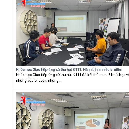
Khóa học Giao tiếp ứng xử thu hút K111: Hành trình nhiều kỉ niệm
Khóa học Giao tiếp ứng xử thu hút K111 đã kết thúc sau 6 buổi học v
những câu chuyện, những...