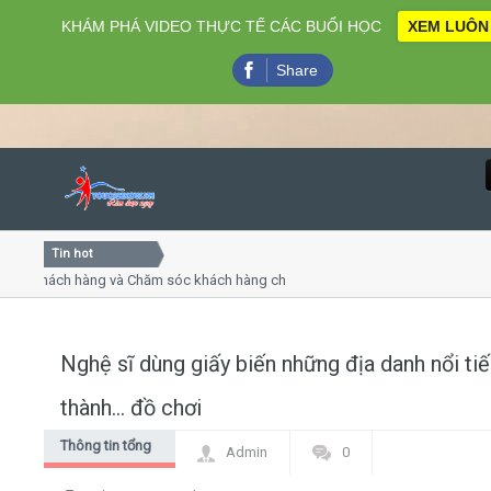
KHÁM PHÁ VIDEO THỰC TẾ CÁC BUỔI HỌC
XEM LUÔN
Share
Tin hot
Close
khách hàng và Chăm sóc khách hàng chuyên nghiệp
Khóa họ
- thuyết trình online
Khóa học
iều thứ 4, 7
Khóa học
Nghệ sĩ dùng giấy biến những địa danh nổi ti
Home
thành... đồ chơi
Giới thiệu
Thông tin tổng
Admin
0
hợp
Lịch khai giảng