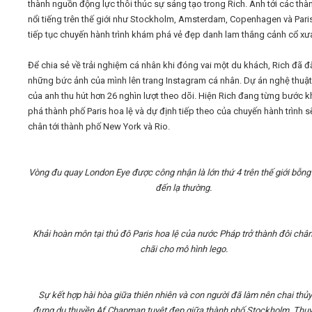
thành nguồn động lực thôi thúc sự sáng tạo trong Rich. Anh tới các thà
nổi tiếng trên thế giới như Stockholm, Amsterdam, Copenhagen và Pari
tiếp tục chuyến hành trình khám phá vẻ đẹp danh lam thắng cảnh cổ xư
Để chia sẻ về trải nghiệm cá nhân khi đóng vai một du khách, Rich đã đ
những bức ảnh của mình lên trang Instagram cá nhân. Dự án nghệ thuật 
của anh thu hút hơn 26 nghìn lượt theo dõi. Hiện Rich đang từng bước 
phá thành phố Paris hoa lệ và dự định tiếp theo của chuyến hành trình sẽ
chân tới thành phố New York và Rio.
Vòng đu quay London Eye được công nhận là lớn thứ 4 trên thế giới bỗng
đến lạ thường.
Khải hoàn môn tại thủ đô Paris hoa lệ của nước Pháp trở thành đôi châ
chãi cho mô hình lego.
Sự kết hợp hài hòa giữa thiên nhiên và con người đã làm nên chai thủy
đựng du thuyền Af Chapman tuyệt đẹp giữa thành phố Stockholm, Thụy