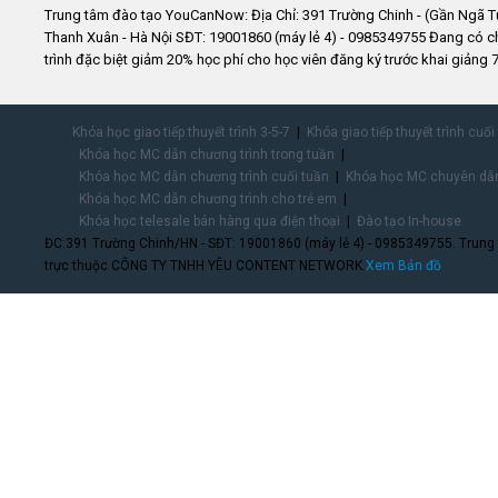
Trung tâm đào tạo YouCanNow: Địa Chỉ: 391 Trường Chinh - (Gần Ngã T
Thanh Xuân - Hà Nội SĐT: 19001860 (máy lẻ 4) - 0985349755 Đang có 
trình đặc biệt giảm 20% học phí cho học viên đăng ký trước khai giảng 7
Khóa học giao tiếp thuyết trình 3-5-7
Khóa giao tiếp thuyết trình cuối
Khóa học MC dẫn chương trình trong tuần
Khóa học MC dẫn chương trình cuối tuần
Khóa học MC chuyên dẫn
Khóa học MC dẫn chương trình cho trẻ em
Khóa học telesale bán hàng qua điện thoại
Đào tạo In-house
ĐC:391 Trường Chinh/HN - SĐT: 19001860 (máy lẻ 4) - 0985349755. Trung
trực thuộc CÔNG TY TNHH YÊU CONTENT NETWORK.
Xem Bản đồ