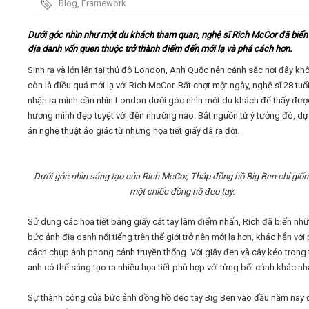
Blog
,
Framework
Video
Dưới góc nhìn như một du khách tham quan, nghệ sĩ Rich McCor đã biế
địa danh vốn quen thuộc trở thành điểm đến mới lạ và phá cách hơn.
Kiến thức
Sinh ra và lớn lên tại thủ đô London, Anh Quốc nên cảnh sắc nơi đây kh
còn là điều quá mới lạ với Rich McCor. Bất chợt một ngày, nghệ sĩ 28 tuổ
nhận ra mình cần nhìn London dưới góc nhìn một du khách để thấy đượ
Liên hệ - Đăng ký
hương mình đẹp tuyệt vời đến nhường nào. Bắt nguồn từ ý tưởng đó, dự
án nghệ thuật ảo giác từ những họa tiết giấy đã ra đời.
Dưới góc nhìn sáng tạo của Rich McCor, Tháp đồng hồ Big Ben chỉ giố
Tìm kiếm
một chiếc đồng hồ đeo tay.
Sử dụng các họa tiết bằng giấy cắt tay làm điểm nhấn, Rich đã biến nh
bức ảnh địa danh nổi tiếng trên thế giới trở nên mới lạ hơn, khác hẳn vớ
cách chụp ảnh phong cảnh truyền thống. Với giấy đen và cây kéo trong 
anh có thể sáng tạo ra nhiều họa tiết phù hợp với từng bối cảnh khác nh
Sự thành công của bức ảnh đồng hồ đeo tay Big Ben vào đầu năm nay đ