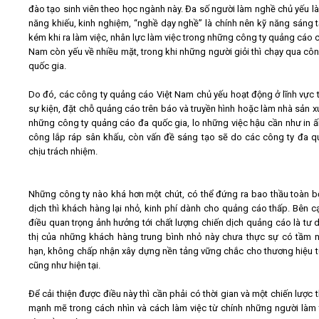
đào tạo sinh viên theo học ngành này. Đa số người làm nghề chủ yếu l
năng khiếu, kinh nghiệm, “nghề dạy nghề” là chính nên kỹ năng sáng 
kém khi ra làm việc, nhân lực làm việc trong những công ty quảng cáo c
Nam còn yếu về nhiều mặt, trong khi những người giỏi thì chạy qua côn
quốc gia.
Do đó, các công ty quảng cáo Việt Nam chủ yếu hoạt động ở lĩnh vực 
sự kiện, đặt chỗ quảng cáo trên báo và truyền hình hoặc làm nhà sản x
những công ty quảng cáo đa quốc gia, lo những việc hậu cần như in ấn
công lắp ráp sân khấu, còn vấn đề sáng tạo sẽ do các công ty đa q
chịu trách nhiệm.
Những công ty nào khá hơn một chút, có thể đứng ra bao thầu toàn b
dịch thì khách hàng lại nhỏ, kinh phí dành cho quảng cáo thấp. Bên c
điều quan trọng ảnh hưởng tới chất lượng chiến dịch quảng cáo là tư d
thị của những khách hàng trung bình nhỏ này chưa thực sự có tầm n
hạn, không chấp nhận xây dựng nền tảng vững chắc cho thương hiệu t
cũng như hiện tại.
Để cải thiện được điều này thì cần phải có thời gian và một chiến lược 
mạnh mẽ trong cách nhìn và cách làm việc từ chính những người làm t