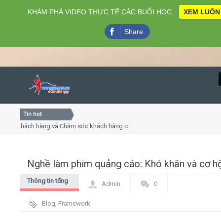
KHÁM PHÁ VIDEO THỰC TẾ CÁC BUỔI HỌC
XEM LUÔN
Share
Tin hot
Close
ụ khách hàng và Chăm sóc khách hàng chuyên nghiệp
Khóa h
p - thuyết trình online
Khóa họ
chiều thứ 4, 7
Khóa h
Nghề làm phim quảng cáo: Khó khăn và cơ hộ
Home
Thông tin tổng
Admin
0
Giới thiệu
hợp
Blog
,
Framework
Lịch khai giảng