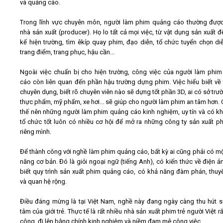
và quảng cáo.
Trong lĩnh vực chuyên môn, người làm phim quảng cáo thường được
nhà sản xuất (producer). Họ lo tất cả mọi việc, từ vật dụng sản xuất đế
kế hiện trường, tìm êkíp quay phim, đạo diễn, tổ chức tuyển chọn diễ
trang điểm, trang phục, hậu cần...
Ngoài việc chuẩn bị cho hiện trường, công việc của người làm phi
cáo còn liên quan đến phần hậu trường dựng phim. Việc hiểu biết về t
chuyên dụng, biết rõ chuyên viên nào sẽ dựng tốt phần 3D, ai có sở trư
thực phẩm, mỹ phẩm, xe hơi... sẽ giúp cho người làm phim an tâm hơn. C
thế nên những người làm phim quảng cáo kinh nghiệm, uy tín và có k
tổ chức tốt luôn có nhiều cơ hội để mở ra những công ty sản xuất p
riêng mình.
Để thành công với nghề làm phim quảng cáo, bất kỳ ai cũng phải có mộ
năng cơ bản. Đó là giỏi ngoại ngữ (tiếng Anh), có kiến thức về điện ản
biết quy trình sản xuất phim quảng cáo, có khả năng đàm phán, thuy
và quan hệ rộng.
Điều đáng mừng là tại Việt Nam, nghề này đang ngày càng thu hút 
tâm của giới trẻ. Thực tế là rất nhiều nhà sản xuất phim trẻ người Việt r
công, đi lên bằng chính kinh nghiệm và niềm đam mê công việc.