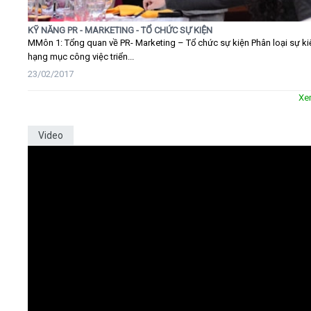
KỸ NĂNG PR - MARKETING - TỔ CHỨC SỰ KIỆN
MMôn 1: Tổng quan về PR- Marketing – Tổ chức sự kiện Phân loại sự ki
hạng mục công việc triển...
23/02/2017
Xe
Video