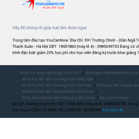
Hãy để chúng tôi giúp bạn làm được ngay
Trung tâm đào tạo YouCanNow: Địa Chỉ: 391 Trường Chinh - (Gần Ngã T
Thanh Xuân - Hà Nội SĐT: 19001860 (máy lẻ 4) - 0985349755 Đang có 
trình đặc biệt giảm 20% học phí cho học viên đăng ký trước khai giảng 7
Khóa học giao tiếp thuyết trình 3-5-7
Khóa giao tiếp thuyết trình cuối
Khóa học MC dẫn chương trình trong tuần
Khóa học MC dẫn chương trình cuối tuần
Khóa học MC chuyên dẫn
Khóa học MC dẫn chương trình cho trẻ em
Khóa học telesale bán hàng qua điện thoại
Đào tạo In-house
ĐC:391 Trường Chinh/HN - SĐT: 19001860 (máy lẻ 4) - 0985349755. Trung
trực thuộc CÔNG TY TNHH YÊU CONTENT NETWORK.
Xem Bản đồ