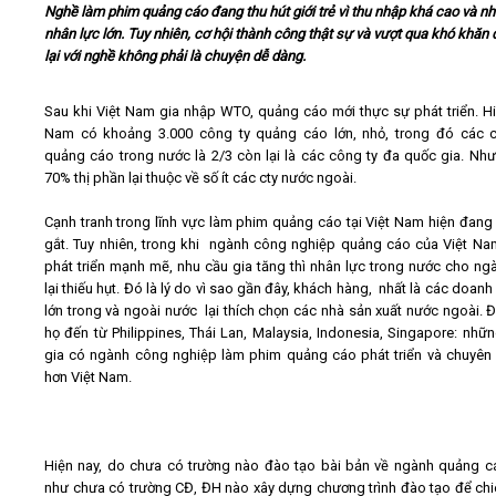
Nghề làm phim quảng cáo đang thu hút giới trẻ vì thu nhập khá cao và n
nhân lực lớn. Tuy nhiên, cơ hội thành công thật sự và vượt qua khó khăn 
Video
lại với nghề không phải là chuyện dễ dàng.
Kiến thức
Sau khi Việt Nam gia nhập WTO, quảng cáo mới thực sự phát triển. Hi
Nam có khoảng 3.000 công ty quảng cáo lớn, nhỏ, trong đó các 
quảng cáo trong nước là 2/3 còn lại là các công ty đa quốc gia. Nh
Liên hệ - Đăng ký
70% thị phần lại thuộc về số ít các cty nước ngoài.
Cạnh tranh trong lĩnh vực làm phim quảng cáo tại Việt Nam hiện đang 
gắt. Tuy nhiên, trong khi ngành công nghiệp quảng cáo của Việt N
phát triển mạnh mẽ, nhu cầu gia tăng thì nhân lực trong nước cho ng
Tìm kiếm
lại thiếu hụt. Đó là lý do vì sao gần đây, khách hàng, nhất là các doan
lớn trong và ngoài nước lại thích chọn các nhà sản xuất nước ngoài. 
họ đến từ Philippines, Thái Lan, Malaysia, Indonesia, Singapore: nhữ
gia có ngành công nghiệp làm phim quảng cáo phát triển và chuyên
hơn Việt Nam.
Hiện nay, do chưa có trường nào đào tạo bài bản về ngành quảng c
như chưa có trường CĐ, ĐH nào xây dựng chương trình đào tạo để chi