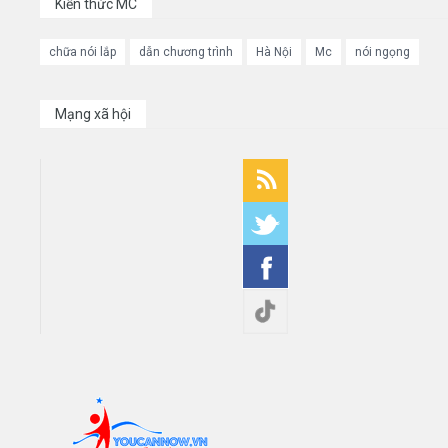
Kiến thức MC
chữa nói lắp
dẫn chương trình
Hà Nội
Mc
nói ngọng
Mạng xã hội