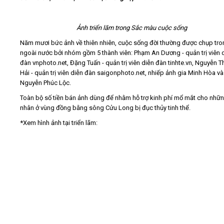
Video
Ảnh triển lãm trong Sắc màu cuộc sống
Năm mươi bức ảnh về thiên nhiên, cuộc sống đời thường được chụp tro
Kiến thức
ngoài nước bởi nhóm gồm 5 thành viên: Phạm An Dương - quản trị viên 
đàn vnphoto.net, Đặng Tuấn - quản trị viên diễn đàn tinhte.vn, Nguyễn 
Hải - quản trị viên diễn đàn saigonphoto.net, nhiếp ảnh gia Minh Hòa 
Liên hệ - Đăng ký
Nguyễn Phúc Lộc.
Toàn bộ số tiền bán ảnh dùng để nhằm hỗ trợ kinh phí mổ mắt cho nhữ
nhân ở vùng đồng bằng sông Cửu Long bị đục thủy tinh thể.
*Xem hình ảnh tại triển lãm:
Tìm kiếm