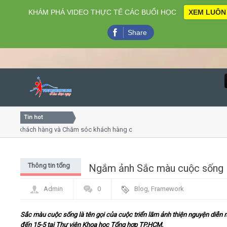
KHÁM PHÁ VIDEO THỰC TẾ CÁC BUỔI HỌC
XEM LUÔN
Share
Tin hot
Close
ụ khách hàng và Chăm sóc khách hàng chuyên nghiệp
Khóa 
ếp - thuyết trình online
Khóa h
chiều thứ 4, 7
Khóa h
Thông tin tổng
Ngắm ảnh Sắc màu cuộc sống
Home
hợp
Admin
0
Blog
,
Framework
Giới thiệu
Sắc màu cuộc sống là tên gọi của cuộc triển lãm ảnh thiện nguyện diễn r
Lịch khai giảng
đến 15-5 tại Thư viện Khoa học Tổng hợp TP.HCM.