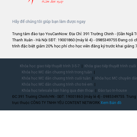
Hãy để chúng tôi giúp bạn làm được ngay
Trung tâm đào tạo YouCanNow: Địa Chỉ: 391 Trường Chinh - (Gần Ngã T
Thanh Xuân - Hà Nội SĐT: 19001860 (máy lẻ 4) - 0985349755 Đang có 
trình đặc biệt giảm 20% học phí cho học viên đăng ký trước khai giảng 7
Khóa học giao tiếp thuyết trình 3-5-7
Khóa giao tiếp thuyết trình cuối
Khóa học MC dẫn chương trình trong tuần
Khóa học MC dẫn chương trình cuối tuần
Khóa học MC chuyên dẫn
Khóa học MC dẫn chương trình cho trẻ em
Khóa học telesale bán hàng qua điện thoại
Đào tạo In-house
ĐC:391 Trường Chinh/HN - SĐT: 19001860 (máy lẻ 4) - 0985349755. Trung
trực thuộc CÔNG TY TNHH YÊU CONTENT NETWORK.
Xem Bản đồ