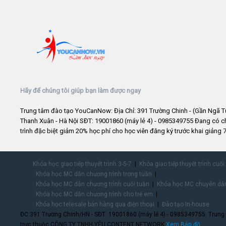
Hãy để chúng tôi giúp bạn làm được ngay
Trung tâm đào tạo YouCanNow: Địa Chỉ: 391 Trường Chinh - (Gần Ngã T
Thanh Xuân - Hà Nội SĐT: 19001860 (máy lẻ 4) - 0985349755 Đang có 
trình đặc biệt giảm 20% học phí cho học viên đăng ký trước khai giảng 7
Khóa học giao tiếp thuyết trình 3-5-7
Khóa giao tiếp thuyết trình cuối
Khóa học MC dẫn chương trình trong tuần
Khóa học MC dẫn chương trình cuối tuần
Khóa học MC chuyên dẫn
Khóa học MC dẫn chương trình cho trẻ em
Khóa học telesale bán hàng qua điện thoại
Đào tạo In-house
ĐC:391 Trường Chinh/HN - SĐT: 19001860 (máy lẻ 4) - 0985349755. Trung
trực thuộc CÔNG TY TNHH YÊU CONTENT NETWORK.
Xem Bản đồ