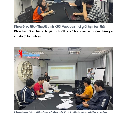
Khóa Giao tiếp -Thuyết trình K85: Vượt qua mọi giới hạn bản thân
Khóa học Giao tiếp -Thuyết trình K85 có 6 học viên bao gồm những 
chị đã đi làm nhiều...
Khóa học Giao tiếp ứng xử thu hút K111: Hành trình nhiều kỉ niệm