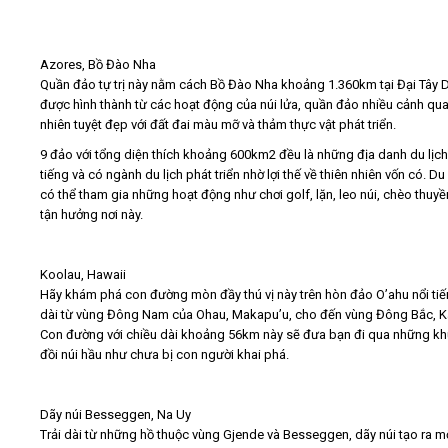
Azores, Bồ Đào Nha
Quần đảo tự trị này nằm cách Bồ Đào Nha khoảng 1.360km tại Đại Tây 
được hình thành từ các hoạt động của núi lửa, quần đảo nhiều cảnh qua
nhiên tuyệt đẹp với đất đai màu mỡ và thảm thực vật phát triển.
9 đảo với tổng diện thích khoảng 600km2 đều là những địa danh du lịch
tiếng và có ngành du lịch phát triển nhờ lợi thế về thiên nhiên vốn có. D
có thể tham gia những hoạt động như chơi golf, lặn, leo núi, chèo thuy
tận hưởng nơi này.
Koolau, Hawaii
Hãy khám phá con đường mòn đầy thú vị này trên hòn đảo O’ahu nổi tiến
dài từ vùng Đông Nam của Ohau, Makapu’u, cho đến vùng Đông Bắc, K
Con đường với chiều dài khoảng 56km này sẽ đưa bạn đi qua những kh
đồi núi hầu như chưa bị con người khai phá.
Dãy núi Besseggen, Na Uy
Trải dài từ những hồ thuộc vùng Gjende và Besseggen, dãy núi tạo ra m