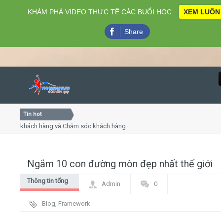
KHÁM PHÁ VIDEO THỰC TẾ CÁC BUỔI HỌC
XEM LUÔN
Share
Tin hot
Close
ụ khách hàng và Chăm sóc khách hàng chuyên nghiệp
Khóa h
p - thuyết trình online
Khóa h
chiều thứ 4, 7
Khóa h
Ngắm 10 con đường mòn đẹp nhất thế giới
Home
Thông tin tổng
Admin
0
Giới thiệu
hợp
Blog
,
Framework
Lịch khai giảng