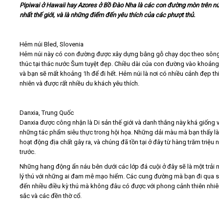
Pipiwai ở Hawaii hay Azores ở Bồ Đào Nha là các con đường mòn trên nú
nhất thế giới, và là những điểm đến yêu thích của các phượt thủ.
Video
Hẻm núi Bled, Slovenia
Kiến thức
Hẻm núi này có con đường được xây dựng bằng gỗ chạy dọc theo sông
thúc tại thác nước Šum tuyệt đẹp. Chiều dài của con đường vào khoản
Liên hệ - Đăng ký
và bạn sẽ mất khoảng 1h để đi hết. Hẻm núi là nơi có nhiều cảnh đẹp th
nhiên và được rất nhiều du khách yêu thích.
Danxia, Trung Quốc
Danxia được công nhận là Di sản thế giới và danh thắng này khá giống v
Tìm kiếm
những tác phẩm siêu thực trong hội họa. Những dải màu mà bạn thấy l
hoạt động địa chất gây ra, và chúng đã tồn tại ở đây từ hàng trăm triệu
trước.
Những hang động ẩn náu bên dưới các lớp đá cuội ở đây sẽ là một trải
lý thú với những ai đam mê mạo hiểm. Các cung đường mà bạn đi qua 
đến nhiều điều kỳ thú mà không đâu có được với phong cảnh thiên nhi
sắc và các đền thờ cổ.