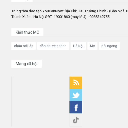
Trung tâm đào tạo YouCanNow: Địa Chỉ: 391 Trường Chinh - (Gần Ngã T
Thanh Xuân - Hà Nội SĐT: 19001860 (máy lẻ 4) - 0985349755
Kiến thức MC
chữa nói lắp
dẫn chương trình
Hà Nội
Mc
nói ngọng
Mạng xã hội