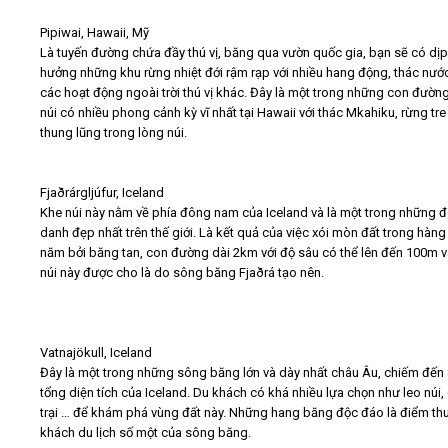
Pipiwai, Hawaii, Mỹ
Là tuyến đường chứa đầy thú vị, băng qua vườn quốc gia, bạn sẽ có dịp
hưởng những khu rừng nhiệt đới rậm rạp với nhiều hang động, thác nướ
các hoạt động ngoài trời thú vị khác. Đây là một trong những con đường
núi có nhiều phong cảnh kỳ vĩ nhất tại Hawaii với thác Mkahiku, rừng tre
thung lũng trong lòng núi.
Fjaðrárgljúfur, Iceland
Khe núi này nằm về phía đông nam của Iceland và là một trong những đ
danh đẹp nhất trên thế giới. Là kết quả của việc xói mòn đất trong hàn
năm bởi băng tan, con đường dài 2km với độ sâu có thể lên đến 100m 
núi này được cho là do sông băng Fjaðrá tạo nên.
Vatnajökull, Iceland
Đây là một trong những sông băng lớn và dày nhất châu Âu, chiếm đến
tổng diện tích của Iceland. Du khách có khá nhiều lựa chọn như leo núi
trại … để khám phá vùng đất này. Những hang băng độc đáo là điểm thu
khách du lịch số một của sông băng.