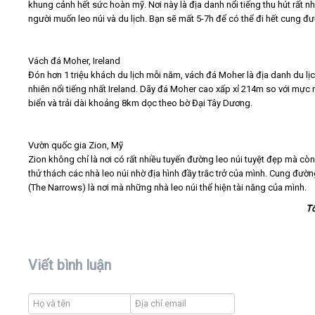
khung cảnh hết sức hoàn mỹ. Nơi này là địa danh nổi tiếng thu hút rất nh
người muốn leo núi và du lịch. Bạn sẽ mất 5-7h để có thể đi hết cung đ
Vách đá Moher, Ireland
Đón hơn 1 triệu khách du lịch mỗi năm, vách đá Moher là địa danh du lịc
nhiên nổi tiếng nhất Ireland. Dãy đá Moher cao xấp xỉ 214m so với mực
biển và trải dài khoảng 8km dọc theo bờ Đại Tây Dương.
Vườn quốc gia Zion, Mỹ
Zion không chỉ là nơi có rất nhiều tuyến đường leo núi tuyệt đẹp mà còn 
thử thách các nhà leo núi nhờ địa hình đầy trắc trở của mình. Cung đườ
(The Narrows) là nơi mà những nhà leo núi thể hiện tài năng của mình.
T
Viết bình luận