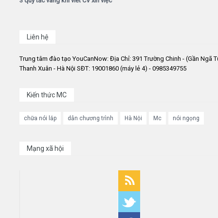
3 quy tắc vàng khi viết CV xin việc
Liên hệ
Trung tâm đào tạo YouCanNow: Địa Chỉ: 391 Trường Chinh - (Gần Ngã T
Thanh Xuân - Hà Nội SĐT: 19001860 (máy lẻ 4) - 0985349755
Kiến thức MC
chữa nói lắp
dẫn chương trình
Hà Nội
Mc
nói ngọng
Mạng xã hội