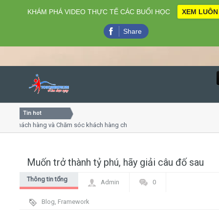
KHÁM PHÁ VIDEO THỰC TẾ CÁC BUỔI HỌC
XEM LUÔN
Share
Tin hot
Close
 khách hàng và Chăm sóc khách hàng chuyên nghiệp
Khóa họ
 - thuyết trình online
Khóa học
hiều thứ 4, 7
Khóa họ
Muốn trở thành tỷ phú, hãy giải câu đố sau
Home
Thông tin tổng
Admin
0
Giới thiệu
hợp
Blog
,
Framework
Lịch khai giảng