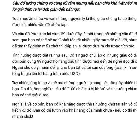
Câu đố tưởng chừng vô cùng rối rắm nhưng nếu bạn chịu khó "vắt não" một
lời giải thực ra lại đơn giản đến bất ngờ.
Video
Toán học ẩn chứa vô vàn những nguyên lý kì thú, giúp chúng ta có thể g
được rất nhiều vấn đề phức tạp.
Kiến thức
Và câu đố "vừa khó lại vừa dễ" dưới đây là một trong số những vấn đề 
xem qua bạn có thể sẽ nghĩ phải tốn rất nhiều giấy mực để giải đố, như
Liên hệ - Đăng ký
đã tìm thấy điểm mấu chốt thì đáp án lại được đưa ra chỉ trong tích tắc.
Tình huống được đặt ra như sau: Có 1 người chú lập dị nhưng giàu có đ
đời, bạn cùng 99 người họ hàng xấu tính được mời đến để nghe đọc di 
Người chú có ý muốn để lại cho bạn tất cả tài sản của ông (toàn kim cư
tổng trị giá lên tới hàng trăm triệu USD).
Tìm kiếm
Tuy nhiên, ông lo sợ vì thế mà những người họ hàng sẽ luôn gây phiền t
bạn. Do đó, ông nghĩ ra câu đố "100 chiếc tủ bị khóa" và tin tưởng chỉ 
bạn có thể giải được.
Nghĩa là về cơ bản, bạn có khả năng được thừa hưởng khối tài sản vô 
kếch xù đó. Bạn có đủ tự tin vào khả năng của mình chưa - nếu có thì m
nhanh click!