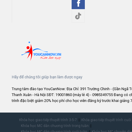
Hãy để chúng tôi giúp bạn làm được ngay
Trung tâm đào tạo YouCanNow: Địa Chỉ: 391 Trường Chinh - (Gần Ngã T
Thanh Xuân - Hà Nội SĐT: 19001860 (máy lẻ 4) - 0985349755 Đang có 
trình đặc biệt giảm 20% học phí cho học viên đăng ký trước khai giảng 7
Khóa học giao tiếp thuyết trình 3-5-7
Khóa giao tiếp thuyết trình cuối
Khóa học MC dẫn chương trình trong tuần
Khóa học MC dẫn chương trình cuối tuần
Khóa học MC chuyên dẫn