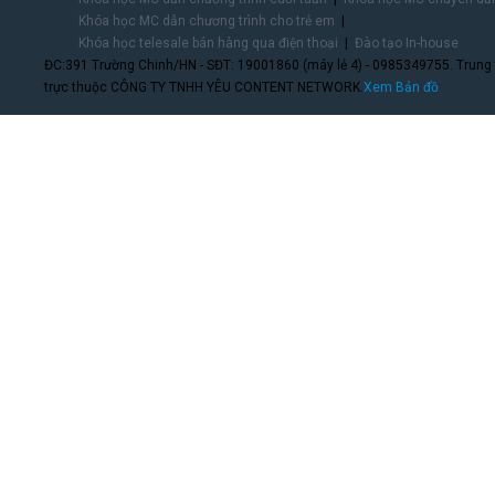
Khóa học MC dẫn chương trình cho trẻ em
Khóa học telesale bán hàng qua điện thoại
Đào tạo In-house
ĐC:391 Trường Chinh/HN - SĐT: 19001860 (máy lẻ 4) - 0985349755. Trung
trực thuộc CÔNG TY TNHH YÊU CONTENT NETWORK.
Xem Bản đồ