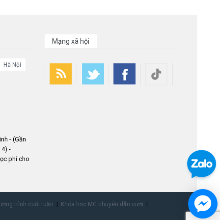
Mạng xã hội
Hà Nội
nh - (Gần
4) -
ọc phí cho
ơng trình cuối tuần
Khóa học MC chuyên dẫn cưới