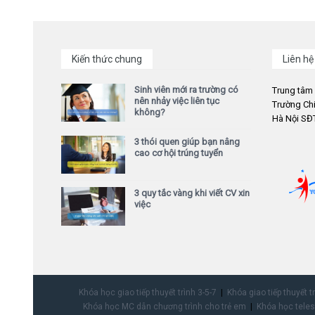
Kiến thức chung
Liên hệ
Sinh viên mới ra trường có
Trung tâm
nên nhảy việc liên tục
Trường Chi
không?
Hà Nội SĐT
3 thói quen giúp bạn nâng
cao cơ hội trúng tuyển
3 quy tắc vàng khi viết CV xin
việc
Khóa học giao tiếp thuyết trình 3-5-7
Khóa giao tiếp thuyết t
Khóa học MC dẫn chương trình cho trẻ em
Khóa học teles