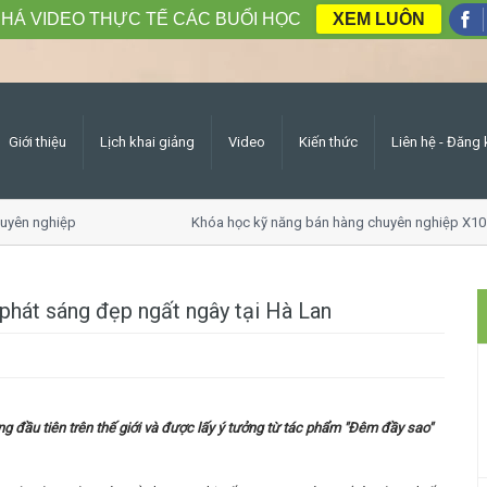
HÁ VIDEO THỰC TẾ CÁC BUỔI HỌC
XEM LUÔN
Giới thiệu
Lịch khai giảng
Video
Kiến thức
Liên hệ - Đăng 
ên nghiệp
Khóa học kỹ năng bán hàng chuyên nghiệp X10 d
hát sáng đẹp ngất ngây tại Hà Lan
 đầu tiên trên thế giới và được lấy ý tưởng từ tác phẩm "Đêm đầy sao"