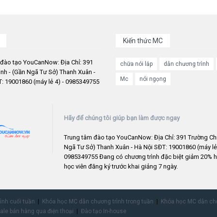
Kiến thức MC
 đào tạo YouCanNow: Địa Chỉ: 391
chữa nói lắp
dẫn chương trình
nh - (Gần Ngã Tư Sở) Thanh Xuân -
Mc
nói ngọng
: 19001860 (máy lẻ 4) - 0985349755
Hãy để chúng tôi giúp bạn làm được ngay
Trung tâm đào tạo YouCanNow: Địa Chỉ: 391 Trường Chi
Ngã Tư Sở) Thanh Xuân - Hà Nội SĐT: 19001860 (máy lẻ 
0985349755 Đang có chương trình đặc biệt giảm 20% h
học viên đăng ký trước khai giảng 7 ngày.
rình cuối tuần
Khóa học MC dẫn chương trình trong tuần
Khóa học MC dẫn chư
ale bán hàng qua điện thoại
Đào tạo In-house