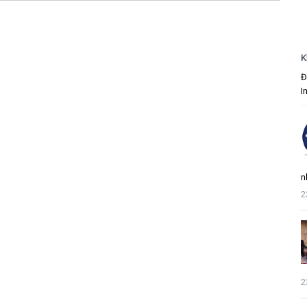
K
Đ
I
n
2
2