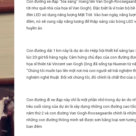
Con đường xe đạp "tỏa sáng" mang tên Van Gogh-Roosegaarde 
tới như quê nhà của họa sĩ Van Gogh). Đặc biệt là vì toàn bộ
đèn LED sử dụng năng lượng Mặt Trời. Vào ban ngày, năng lượng
đêm, nó sẽ cung cấp năng lượng để thắp sáng các bóng LED và
huyền ảo.
Con đường dài 1 km này là dự án do Hiệp hội thiết kế sáng tạ
lúc 20 giờ tối hàng ngày. Cảm hứng chủ đạo của con đường đượ
họa sĩ thiên tài Vincent van Gogh (ông đã sống tại Nuenen từ
"Chúng tôi muốn tạo lên một nơi mà con người sẽ trải nghiệm th
nghiệm nghệ thuật. Đối với chúng tôi, đó chính là chất thơ của 
Con đường đi xe đạp này chỉ là một phần nhỏ trong dự án do
tiêu cuối cùng của dự án là xây dựng những con đường cao tố
năm thứ 2 và con đường Van Gogh-Roosegaarde chính là những
những con đường thông minh sẽ được sơn bằng loại sơn tương
ban đêm.