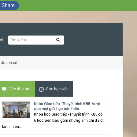
Share
ký
oanh số
Khóa học Giao tiếp ứng xử thu h
Góc đào tạo
Góc học viên
Khóa Giao tiếp -Thuyết trình K85: Vượt
qua mọi giới hạn bản thân
Khóa học Giao tiếp -Thuyết trình K85 có
6 học viên bao gồm những anh chị đã đi
làm nhiều...