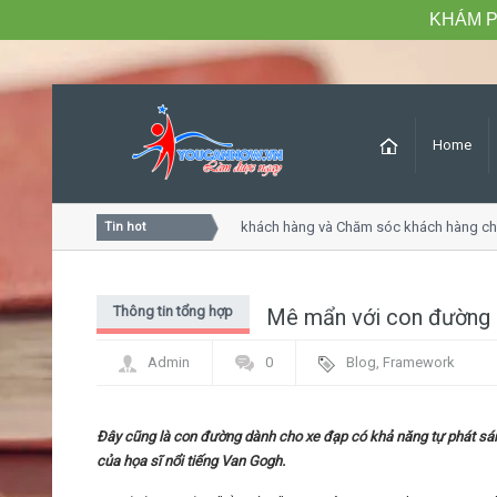
KHÁM P
Home
Khóa học Tư duy dịch vụ khách hàng và Chăm sóc khách hàng chuy
Tin hot
Thông tin tổng hợp
Mê mẩn với con đường p
Admin
0
Blog
,
Framework
Đây cũng là con đường dành cho xe đạp có khả năng tự phát sáng
của họa sĩ nổi tiếng Van Gogh.