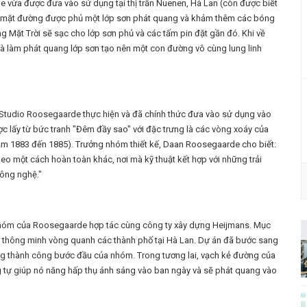
vừa được đưa vào sử dụng tại thị trấn Nuenen, Hà Lan (còn được biết
 bề mặt đường được phủ một lớp sơn phát quang và khảm thêm các bóng
 Mặt Trời sẽ sạc cho lớp sơn phủ và các tấm pin đặt gần đó. Khi về
 làm phát quang lớp sơn tạo nên một con đường vô cùng lung linh
o Studio Roosegaarde thực hiện và đã chính thức đưa vào sử dụng vào
c lấy từ bức tranh "Đêm đầy sao" với đặc trưng là các vòng xoáy của
 năm 1883 đến 1885). Trưởng nhóm thiết kế, Daan Roosegaarde cho biết:
eo một cách hoàn toàn khác, nơi mà kỹ thuật kết hợp với những trải
công nghệ."
 nhóm của Roosegaarde hợp tác cùng công ty xây dựng Heijmans. Mục
c thông minh vòng quanh các thành phố tại Hà Lan. Dự án đã bước sang
 thành công bước đầu của nhóm. Trong tương lai, vạch kẻ đường của
 tự giúp nó năng hấp thụ ánh sáng vào ban ngày và sẽ phát quang vào