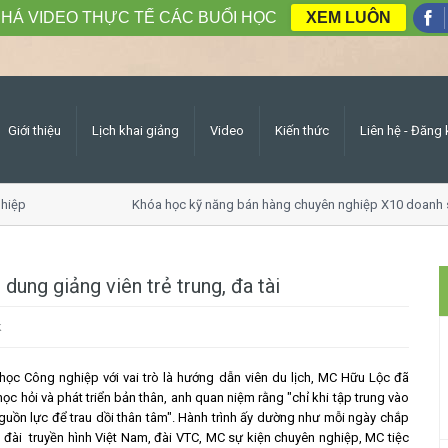
HÁ VIDEO THỰC TẾ CÁC BUỔI HỌC
XEM LUÔN
Giới thiệu
Lịch khai giảng
Video
Kiến thức
Liên hệ - Đăng 
iệp
Khóa học kỹ năng bán hàng chuyên nghiệp X10 doanh s
ung giảng viên trẻ trung, đa tài
k
học Công nghiệp với vai trò là hướng dẫn viên du lịch, MC Hữu Lộc đã
c hỏi và phát triển bản thân, anh quan niệm rằng "chỉ khi tập trung vào
nguồn lực để trau dồi thân tâm". Hành trình ấy dường như mỗi ngày chắp
a đài truyền hình Việt Nam, đài VTC, MC sự kiện chuyên nghiệp, MC tiệc