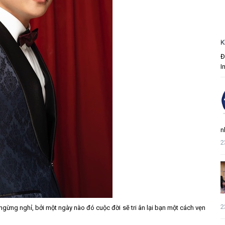
K
Đ
I
n
2
2
gừng nghỉ, bởi một ngày nào đó cuộc đời sẽ tri ân lại bạn một cách vẹn