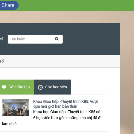
Share
ký
ố
Khóa học Giao tiếp ứng xử thu hút
Góc đào tạo
Góc học viên
Khóa Giao tiếp -Thuyết trình K85: Vượt
qua mọi giới hạn bản thân
Khóa học Giao tiếp -Thuyết trình K85 có
6 học viên bao gồm những anh chị đã đi
làm nhiều...