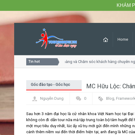
KHÁM P
Home
Khóa học Tư duy dịch vụ khách hàng và Chăm sóc khách hàng chuyên ngh
Tin hot
Góc đào tạo - Góc học
MC Hữu Lộc: Chân d
viên
Nguyễn Dung
0
Blog
,
Framewor
Sau hơn 3 năm đại học là cử nhân khoa Việt Nam học tại Đại 
không còn đi dẫn tour nữa mà tập trung toàn bộ tâm huyết để họ
một mục tiêu duy nhất, lúc ấy vũ trụ mới gửi đến mình những 
cánh thêm niềm vui đến thời điểm hiện tại, anh đang là MC củ