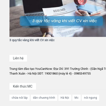
3 quy tắc vàng khi viết CV xin việc
Liên hệ
Trung tâm đào tạo YouCanNow: Địa Chỉ: 391 Trường Chinh - (Gần Ngã T
Thanh Xuân - Hà Nội SĐT: 19001860 (máy lẻ 4) - 0985349755
Kiến thức MC
chữa nói lắp
dẫn chương trình
Hà Nội
Mc
nói ngọng