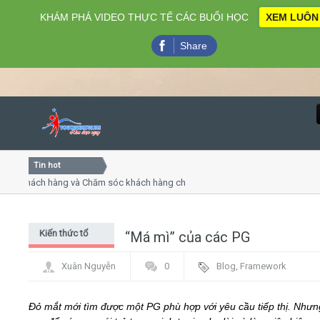
KHÁM PHÁ VIDEO THỰC TẾ CÁC BUỔI HỌC
XEM LUÔN
Share
Tin hot
Close
 khách hàng và Chăm sóc khách hàng chuyên nghiệp
Khóa họ
 - thuyết trình online
Khóa học
hiều thứ 4, 7
Khóa họ
Kiến thức tổ
“Má mì” của các PG
Home
chức sự kiện
Xuân Nguyễn
0
Blog
,
Framework
Giới thiệu
Đỏ mắt mới tìm được một PG phù hợp với yêu cầu tiếp thị. Nhưn
Lịch khai giảng