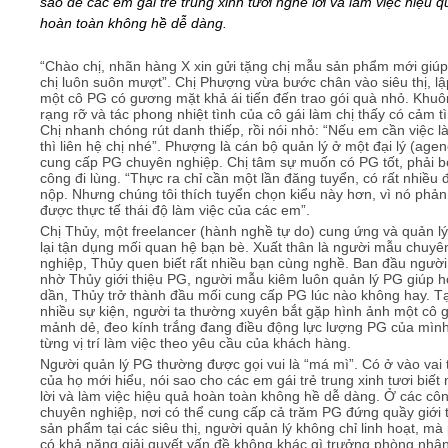
sao để các em gái trẻ trung xinh tươi nghe lời và làm việc hiệu q
hoàn toàn không hề dễ dàng.
Video
“Chào chị, nhãn hàng X xin gửi tặng chị mẫu sản phẩm mới giúp
chị luôn suôn mượt”. Chị Phượng vừa bước chân vào siêu thị, lậ
Kiến thức
một cô PG có gương mặt khả ái tiến đến trao gói quà nhỏ. Khu
rạng rỡ và tác phong nhiệt tình của cô gái làm chị thấy có cảm t
Chị nhanh chóng rút danh thiếp, rồi nói nhỏ: “Nếu em cần việc 
thì liên hệ chị nhé”. Phượng là cán bộ quản lý ở một đại lý (agen
Liên hệ - Đăng ký
cung cấp PG chuyên nghiệp. Chị tâm sự muốn có PG tốt, phải b
công đi lùng. “Thực ra chỉ cần một lần đăng tuyển, có rất nhiều 
nộp. Nhưng chúng tôi thích tuyển chọn kiểu này hơn, vì nó phả
được thực tế thái độ làm việc của các em”.
Chị Thủy, một freelancer (hành nghề tự do) cung ứng và quản l
lại tận dụng mối quan hệ bạn bè. Xuất thân là người mẫu chuyê
Tìm kiếm
nghiệp, Thủy quen biết rất nhiều bạn cùng nghề. Ban đầu ngườ
nhờ Thủy giới thiệu PG, người mẫu kiêm luôn quản lý PG giúp h
dần, Thủy trở thành đầu mối cung cấp PG lúc nào không hay. Tạ
nhiều sự kiện, người ta thường xuyên bắt gặp hình ảnh một cô g
mảnh dẻ, đeo kính trắng đang điều động lực lượng PG của mìn
từng vị trí làm việc theo yêu cầu của khách hàng.
Người quản lý PG thường được gọi vui là “má mì”. Có ở vào vai 
của họ mới hiểu, nói sao cho các em gái trẻ trung xinh tươi biết
lời và làm việc hiệu quả hoàn toàn không hề dễ dàng. Ở các côn
chuyên nghiệp, nơi có thể cung cấp cả trăm PG đứng quầy giới 
sản phẩm tại các siêu thị, người quản lý không chỉ linh hoạt, mà
có khả năng giải quyết vấn đề không khác gì trưởng phòng nhân