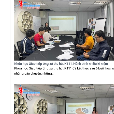
Khóa học Giao tiếp ứng xử thu hút K111: Hành trình nhiều kỉ niệm
Khóa học Giao tiếp ứng xử thu hút K111 đã kết thúc sau 6 buổi học v
những câu chuyện, những...