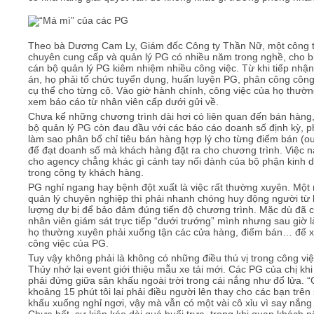
Theo bà Dương Cam Ly, Giám đốc Công ty Thần Nữ, một công 
chuyên cung cấp và quản lý PG có nhiều năm trong nghề, cho bi
cán bộ quản lý PG kiêm nhiệm nhiều công việc. Từ khi tiếp nhậ
án, họ phải tổ chức tuyển dụng, huấn luyện PG, phân công công
cụ thể cho từng cô. Vào giờ hành chính, công việc của họ thườn
xem báo cáo từ nhân viên cấp dưới gửi về.
Chưa kể những chương trình dài hơi có liên quan đến bán hàng
bộ quản lý PG còn đau đầu với các báo cáo doanh số định kỳ, p
làm sao phân bổ chỉ tiêu bán hàng hợp lý cho từng điểm bán (ou
để đạt doanh số mà khách hàng đặt ra cho chương trình. Việc n
cho agency chẳng khác gì cánh tay nối dành của bộ phận kinh 
trong công ty khách hàng.
PG nghỉ ngang hay bệnh đột xuất là việc rất thường xuyên. Một
quản lý chuyên nghiệp thì phải nhanh chóng huy động người từ 
lượng dự bị để bảo đảm đúng tiến độ chương trình. Mặc dù đã 
nhân viên giám sát trực tiếp “dưới trướng” mình nhưng sau giờ 
họ thường xuyên phải xuống tận các cửa hàng, điểm bán… để x
công việc của PG.
Tuy vậy không phải là không có những điều thú vị trong công việ
Thủy nhớ lại event giới thiệu mẫu xe tải mới. Các PG của chị khi
phải đứng giữa sân khấu ngoài trời trong cái nắng như đổ lửa. 
khoảng 15 phút tôi lại phải điều người lên thay cho các bạn trên
khấu xuống nghỉ ngơi, vậy mà vẫn có một vài cô xỉu vì say nắng
Chưa hết, sự kiện kéo dài quá buổi trưa, trong khi quan khách 