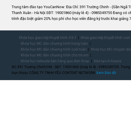
Trung tâm đào tạo YouCanNow: Địa Chỉ: 391 Trường Chinh - (Gần Ngã T
Thanh Xuân - Hà Nội SĐT: 19001860 (máy lẻ 4) - 0985349755 Đang có 
trình đặc biệt giảm 20% học phí cho học viên đăng ký trước khai giảng 7
Khóa học giao tiếp thuyết trình 3-5-7
Khóa giao tiếp thuyết trình cuối
Khóa học MC dẫn chương trình trong tuần
Khóa học MC dẫn chương trình cuối tuần
Khóa học MC chuyên dẫn
Khóa học MC dẫn chương trình cho trẻ em
Khóa học telesale bán hàng qua điện thoại
Đào tạo In-house
ĐC:391 Trường Chinh/HN - SĐT: 19001860 (máy lẻ 4) - 0985349755. Trung
trực thuộc CÔNG TY TNHH YÊU CONTENT NETWORK.
Xem Bản đồ