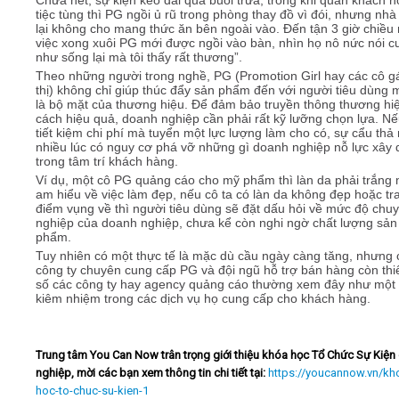
tiệc tùng thì PG ngồi ủ rũ trong phòng thay đồ vì đói, nhưng nh
lại không cho mang thức ăn bên ngoài vào. Đến tận 3 giờ chiều
việc xong xuôi PG mới được ngồi vào bàn, nhìn họ nô nức nói c
như sống lại mà tôi thấy rất thương”.
Theo những người trong nghề, PG (Promotion Girl hay các cô gá
thị) không chỉ giúp thúc đẩy sản phẩm đến với người tiêu dùng 
là bộ mặt của thương hiệu. Để đảm bảo truyền thông thương hi
cách hiệu quả, doanh nghiệp cần phải rất kỹ lưỡng chọn lựa. Nế
tiết kiệm chi phí mà tuyển một lực lượng làm cho có, sự cẩu thả
nhiều lúc có nguy cơ phá vỡ những gì doanh nghiệp nỗ lực xây
trong tâm trí khách hàng.
Ví dụ, một cô PG quảng cáo cho mỹ phẩm thì làn da phải trắng 
am hiểu về việc làm đẹp, nếu cô ta có làn da không đẹp hoặc tr
điểm vụng về thì người tiêu dùng sẽ đặt dấu hỏi về mức độ chu
nghiệp của doanh nghiệp, chưa kể còn nghi ngờ chất lượng sản
phẩm.
Tuy nhiên có một thực tế là mặc dù cầu ngày càng tăng, nhưng 
công ty chuyên cung cấp PG và đội ngũ hỗ trợ bán hàng còn thi
số các công ty hay agency quảng cáo thường xem đây như mộ
kiêm nhiệm trong các dịch vụ họ cung cấp cho khách hàng.
Trung tâm You Can Now trân trọng giới thiệu khóa học Tổ Chức Sự Kiện
nghiệp, mời các bạn xem thông tin chi tiết tại:
https://youcannow.vn/kh
hoc-to-chuc-su-kien-1