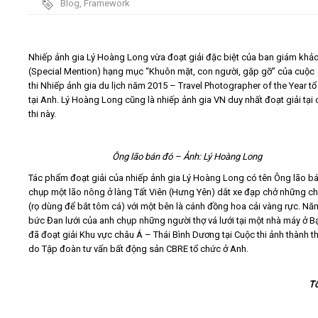
Blog
,
Framework
Video
Nhiếp ảnh gia Lý Hoàng Long vừa đoạt giải đặc biệt của ban giám khả
Kiến thức
(Special Mention) hạng mục “Khuôn mặt, con người, gặp gỡ” của cuộc
thi Nhiếp ảnh gia du lịch năm 2015 – Travel Photographer of the Year t
tại Anh. Lý Hoàng Long cũng là nhiếp ảnh gia VN duy nhất đoạt giải tại
Liên hệ - Đăng ký
thi này.
Ông lão bán đó – Ảnh: Lý Hoàng Long
Tác phẩm đoạt giải của nhiếp ảnh gia Lý Hoàng Long có tên Ông lão b
Tìm kiếm
chụp một lão nông ở làng Tất Viên (Hưng Yên) dắt xe đạp chở những ch
(rọ dùng để bắt tôm cá) với một bên là cánh đồng hoa cải vàng rực. Nă
bức Đan lưới của anh chụp những người thợ vá lưới tại một nhà máy ở B
đã đoạt giải Khu vực châu Á – Thái Bình Dương tại Cuộc thi ảnh thành t
do Tập đoàn tư vấn bất động sản CBRE tổ chức ở Anh.
T