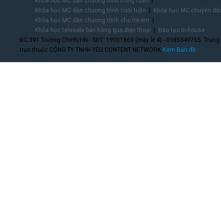
Khóa học MC dẫn chương trình trong tuần
Khóa học MC dẫn chương trình cuối tuần
Khóa học MC chuyên dẫn
Khóa học MC dẫn chương trình cho trẻ em
Khóa học telesale bán hàng qua điện thoại
Đào tạo In-house
ĐC:391 Trường Chinh/HN - SĐT: 19001860 (máy lẻ 4) - 0985349755. Trung
trực thuộc CÔNG TY TNHH YÊU CONTENT NETWORK.
Xem Bản đồ