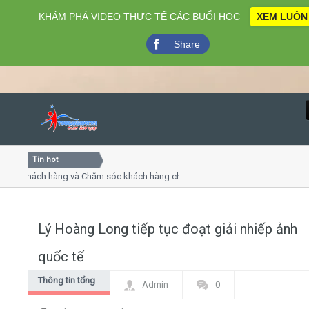
KHÁM PHÁ VIDEO THỰC TẾ CÁC BUỔI HỌC
XEM LUÔN
Share
Tin hot
Close
ụ khách hàng và Chăm sóc khách hàng chuyên nghiệp
Khóa h
p - thuyết trình online
Khóa họ
chiều thứ 4, 7
Khóa h
Lý Hoàng Long tiếp tục đoạt giải nhiếp ảnh
Home
quốc tế
Giới thiệu
Thông tin tổng
Admin
0
hợp
Lịch khai giảng