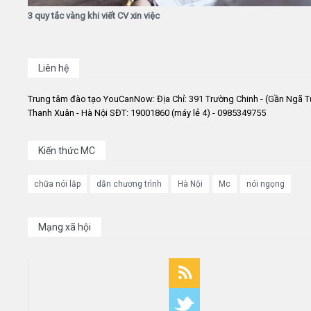
3 quy tắc vàng khi viết CV xin việc
Liên hệ
Trung tâm đào tạo YouCanNow: Địa Chỉ: 391 Trường Chinh - (Gần Ngã T
Thanh Xuân - Hà Nội SĐT: 19001860 (máy lẻ 4) - 0985349755
Kiến thức MC
chữa nói lắp
dẫn chương trình
Hà Nội
Mc
nói ngọng
Mạng xã hội