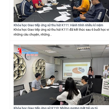
Khóa học Giao tiếp ứng xử thu hút K111: Hành trình nhiều kỉ niệm
Khóa học Giao tiếp ứng xử thu hút K111 đã kết thúc sau 6 buổi học v
những câu chuyện, những...
Khóa học Giao tiếp ứng xử K110: Những gương mặt trẻ ưu tú