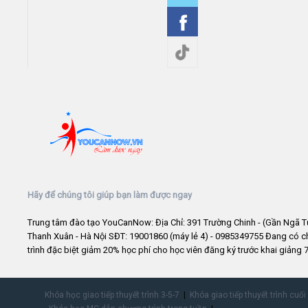
Hãy để chúng tôi giúp bạn làm được ngay
Trung tâm đào tạo YouCanNow: Địa Chỉ: 391 Trường Chinh - (Gần Ngã T
Thanh Xuân - Hà Nội SĐT: 19001860 (máy lẻ 4) - 0985349755 Đang có 
trình đặc biệt giảm 20% học phí cho học viên đăng ký trước khai giảng 7
Khóa học giao tiếp thuyết trình 3-5-7
Khóa giao tiếp thuyết trình cuối